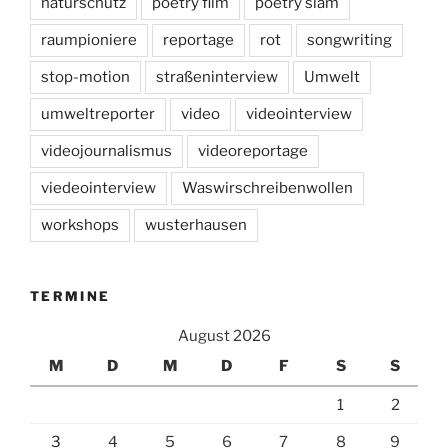
naturschutz
poetry film
poetry slam
raumpioniere
reportage
rot
songwriting
stop-motion
straßeninterview
Umwelt
umweltreporter
video
videointerview
videojournalismus
videoreportage
viedeointerview
Waswirschreibenwollen
workshops
wusterhausen
TERMINE
August 2026
M
D
M
D
F
S
S
1
2
3
4
5
6
7
8
9