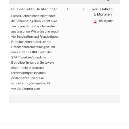
Club der roten Dichter:innen
3
3
vor 3 Jahren,
5 Monaten
Liebe Dichter:innen, hier findet
ihr Schreibaufgaben, könnt eure
JIM Kyritz
Texte posten und euch darüber
austauschen. Wir wünschen euch
viel Inspiration und Freude dabei.
Bitte beachtet dabei unsere
Datenschutzeinstellungen und
dass sich das JIM Kyritz, der
STATTwerke e.V. und die
Betreiber*innen der Seite von
diskriminierenden und
rechtswidrigen Inhalten
distanzieren und diese
schnellstmöglich gelöscht
werden.
Impressum