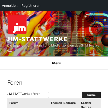
Anmelden
Registrieren
Zum
Inhalt
springen
JIM-STATTWERKE
Die Jugendinformations- und Medienzentren des STATTwerke
e.V.
Menü
Foren
JIM STATTwerke
›
Foren
Forum
Themen
Beiträge
Letzter
Beitrag