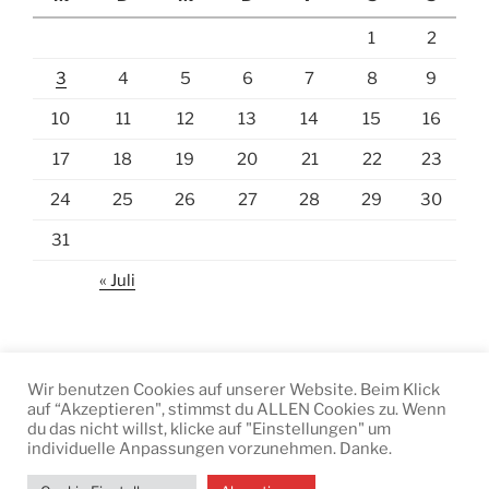
1
2
3
4
5
6
7
8
9
10
11
12
13
14
15
16
17
18
19
20
21
22
23
24
25
26
27
28
29
30
31
« Juli
Wir benutzen Cookies auf unserer Website. Beim Klick
auf “Akzeptieren", stimmst du ALLEN Cookies zu. Wenn
Facebook
Instagram
E-
du das nicht willst, klicke auf "Einstellungen" um
Mail
individuelle Anpassungen vorzunehmen. Danke.
Datenschutzerklärung
Stolz präsentiert von WordPress