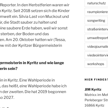
naturschutz
-Reporter. In den Herbstferien waren wir
Kyritz. Seit 2018 setzen sich die Kinder
raumpioniere
Umwelt ein. Silvia Last von Muckout und
songwriting
ür, die Stadt sauber zu halten und
eine saubere Erde haben, weil wir sonst
straßeninter
e sterben, der Boden und das
umweltreport
. Am 20. Oktober hatten wir (Tessa,
ew mit der Kyritzer Bürgermeisterin
videojournal
viedeointerv
ermeisterin in Kyritz und wie lange
workshops
rin sein?
HIER FINDES
n in Kyritz. Eine Wahlperiode in
 das heißt, eine Wahlperiode habe ich
JIM Kyritz
t in der zweiten. Die hat 2019 begonnen
Matrixx im Me
lso 2027.
Perleberger Str
16866 Kyritz