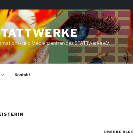
STATTWERKE
rmations- und Medienzentren des STATTwerke e.V.
Kontakt
ISTERIN
UNSERE BLO