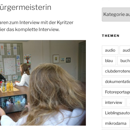
Bürgermeisterin
Unsere
Blogs
ren zum Interview mit der Kyritzer
er das komplette Interview.
THEMEN
audio
aud
blau
buch
clubderroten
dokumentati
Fotoreportag
interview
Lieblingsauto
mikrodama