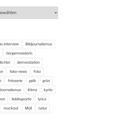
io-interview
Bildjournalismus
bürgermeisterin
dichter
demonstation
on
fake-news
Foto
e
fotoserie
gelb
grün
Journalismus
Klima
kyritz
ren
lieblingsorte
lyrics
muckout
Müll
natur