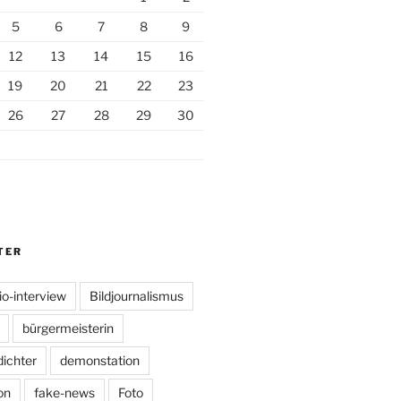
5
6
7
8
9
12
13
14
15
16
19
20
21
22
23
26
27
28
29
30
TER
io-interview
Bildjournalismus
bürgermeisterin
dichter
demonstation
on
fake-news
Foto