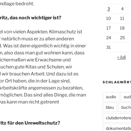
undlage bedroht.
3
4
ritz, das noch wichtiger ist?
10
11
17
18
 von vielen Aspekten. Klimaschutz ist
24
25
 natürlich muss er zu allen anderen
. Was ist denn eigentlich wichtig in einer
31
n, also dass man gut wohnen kann, dass
« Juli
gleichermaßen wie Erwachsene und
auchen gute Kitas und Schulen, wir
ir brauchen Arbeit. Und dazu ist es
r Ort haben, die in der Lage sind,
SCHLAGWÖR
 Arbeitskräfte angemessen zu bezahlen,
möglichen. Das sind alles Dinge, die man
audio
aud
as kann man nicht getrennt
blau
buch
clubderroten
yritz für den Umweltschutz?
dokumentati