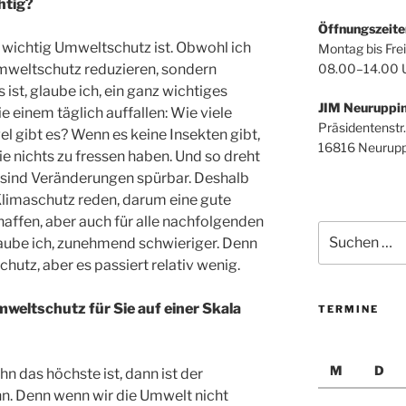
htig?
Öffnungszeite
e wichtig Umweltschutz ist. Obwohl ich
Montag bis Frei
08.00–14.00 
Umweltschutz reduzieren, sondern
ist, glaube ich, ein ganz wichtiges
JIM Neuruppi
e einem täglich auffallen: Wie viele
Präsidentenstr.
el gibt es? Wenn es keine Insekten gibt,
16816 Neurupp
die nichts zu fressen haben. Und so dreht
lt sind Veränderungen spürbar. Deshalb
 Klimaschutz reden, darum eine gute
affen, aber auch für alle nachfolgenden
Suchen
laube ich, zunehmend schwieriger. Denn
nach:
hutz, aber es passiert relativ wenig.
mweltschutz für Sie auf einer Skala
TERMINE
M
D
hn das höchste ist, dann ist der
hn. Denn wenn wir die Umwelt nicht