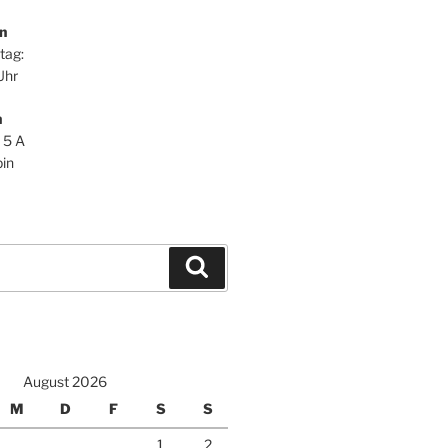
n
tag:
Uhr
n
 5 A
in
Suchen
August 2026
M
D
F
S
S
1
2