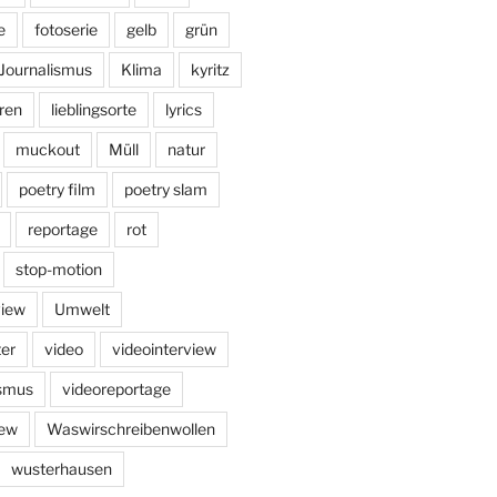
e
fotoserie
gelb
grün
Journalismus
Klima
kyritz
ren
lieblingsorte
lyrics
muckout
Müll
natur
poetry film
poetry slam
reportage
rot
stop-motion
view
Umwelt
er
video
videointerview
ismus
videoreportage
iew
Waswirschreibenwollen
wusterhausen