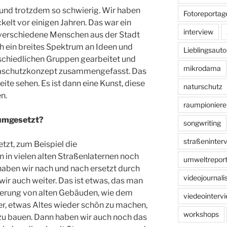
h und trotzdem so schwierig. Wir haben
Fotoreportag
elt vor einigen Jahren. Das war ein
interview
 verschiedene Menschen aus der Stadt
h ein breites Spektrum an Ideen und
Lieblingsauto
schiedlichen Gruppen gearbeitet und
mikrodama
imaschutzkonzept zusammengefasst. Das
ite sehen. Es ist dann eine Kunst, diese
naturschutz
n.
raumpioniere
 umgesetzt?
songwriting
straßeninter
tzt, zum Beispiel die
 in vielen alten Straßenlaternen noch
umweltreport
haben wir nach und nach ersetzt durch
videojournal
r auch weiter. Das ist etwas, das man
ierung von alten Gebäuden, wie dem
viedeointerv
ger, etwas Altes wieder schön zu machen,
workshops
zu bauen. Dann haben wir auch noch das