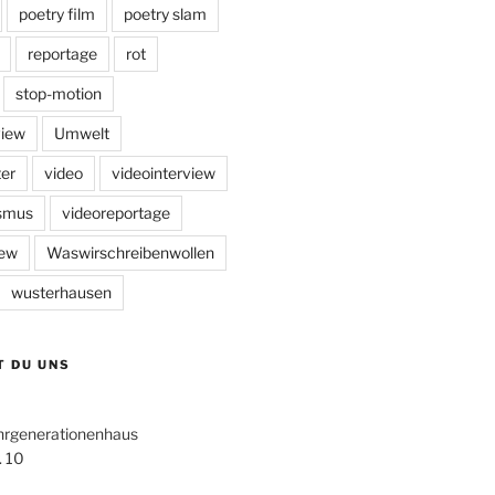
poetry film
poetry slam
reportage
rot
stop-motion
view
Umwelt
er
video
videointerview
ismus
videoreportage
iew
Waswirschreibenwollen
wusterhausen
T DU UNS
hrgenerationenhaus
. 10