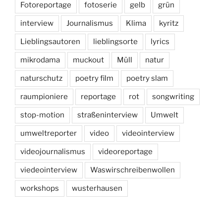
Fotoreportage
fotoserie
gelb
grün
interview
Journalismus
Klima
kyritz
Lieblingsautoren
lieblingsorte
lyrics
mikrodama
muckout
Müll
natur
naturschutz
poetry film
poetry slam
raumpioniere
reportage
rot
songwriting
stop-motion
straßeninterview
Umwelt
umweltreporter
video
videointerview
videojournalismus
videoreportage
viedeointerview
Waswirschreibenwollen
workshops
wusterhausen