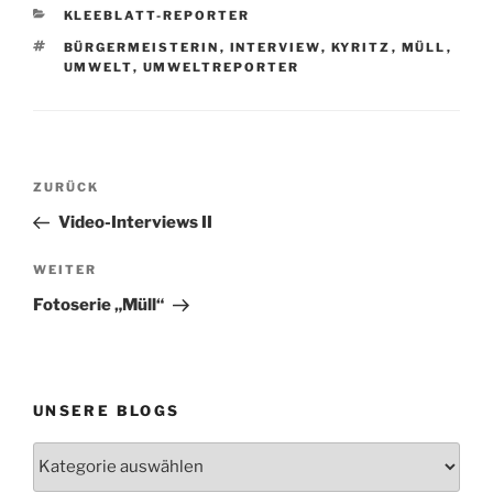
KATEGORIEN
KLEEBLATT-REPORTER
SCHLAGWÖRTER
BÜRGERMEISTERIN
,
INTERVIEW
,
KYRITZ
,
MÜLL
,
UMWELT
,
UMWELTREPORTER
Beitragsnavigation
Vorheriger
ZURÜCK
Beitrag
Video-Interviews II
Nächster
WEITER
Beitrag
Fotoserie „Müll“
UNSERE BLOGS
Unsere
Blogs