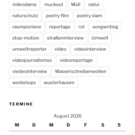
mikrodama
muckout
Müll
natur
naturschutz
poetry film
poetry slam
raumpioniere
reportage
rot
songwriting
stop-motion
straßeninterview
Umwelt
umweltreporter
video
videointerview
videojournalismus
videoreportage
viedeointerview
Waswirschreibenwollen
workshops
wusterhausen
TERMINE
August 2026
M
D
M
D
F
S
S