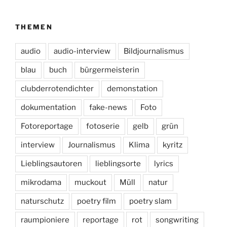
THEMEN
audio
audio-interview
Bildjournalismus
blau
buch
bürgermeisterin
clubderrotendichter
demonstation
dokumentation
fake-news
Foto
Fotoreportage
fotoserie
gelb
grün
interview
Journalismus
Klima
kyritz
Lieblingsautoren
lieblingsorte
lyrics
mikrodama
muckout
Müll
natur
naturschutz
poetry film
poetry slam
raumpioniere
reportage
rot
songwriting