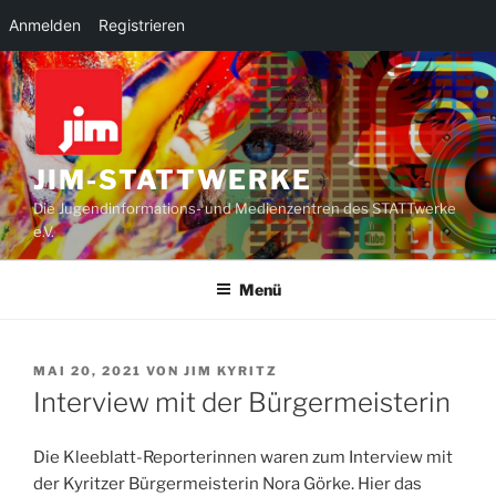
Anmelden
Registrieren
Zum
Inhalt
springen
JIM-STATTWERKE
Die Jugendinformations- und Medienzentren des STATTwerke
e.V.
Menü
VERÖFFENTLICHT
MAI 20, 2021
VON
JIM KYRITZ
AM
Interview mit der Bürgermeisterin
Die Kleeblatt-Reporterinnen waren zum Interview mit
der Kyritzer Bürgermeisterin Nora Görke. Hier das