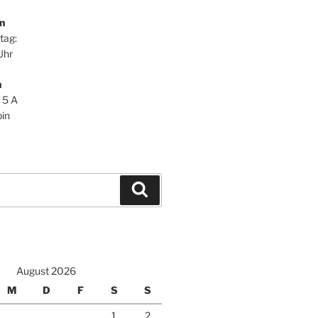
n
tag:
Uhr
n
 5 A
in
Suchen
August 2026
M
D
F
S
S
1
2