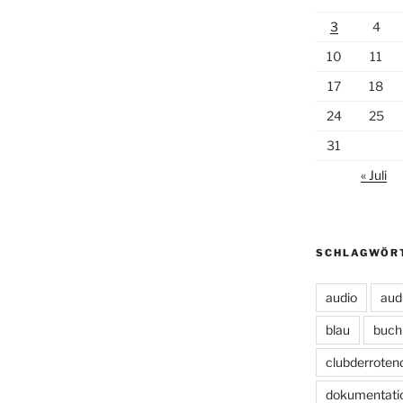
3
4
10
11
17
18
24
25
31
« Juli
SCHLAGWÖR
audio
aud
blau
buch
clubderroten
dokumentati