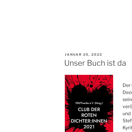
VERÖFFENTLICHT
JANUAR 20, 2022
AM
Unser Buch ist da
Der 
Dez
sein
verö
und 
Stef
Kyri