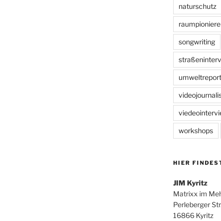
naturschutz
raumpioniere
songwriting
straßeninter
umweltreport
videojournal
viedeointerv
workshops
HIER FINDES
JIM Kyritz
Matrixx im Me
Perleberger Str
16866 Kyritz