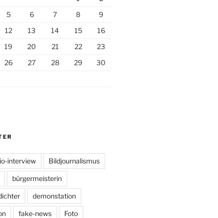
5
6
7
8
9
12
13
14
15
16
19
20
21
22
23
26
27
28
29
30
TER
io-interview
Bildjournalismus
bürgermeisterin
dichter
demonstation
on
fake-news
Foto