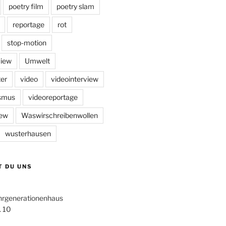
poetry film
poetry slam
reportage
rot
stop-motion
view
Umwelt
er
video
videointerview
ismus
videoreportage
iew
Waswirschreibenwollen
wusterhausen
T DU UNS
hrgenerationenhaus
. 10