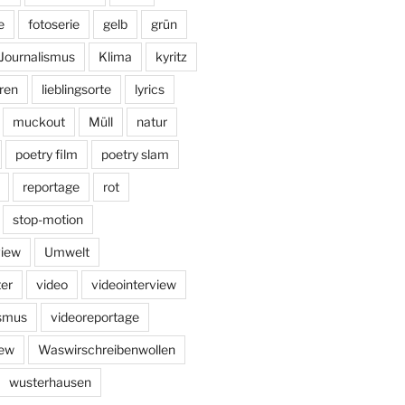
e
fotoserie
gelb
grün
Journalismus
Klima
kyritz
ren
lieblingsorte
lyrics
muckout
Müll
natur
poetry film
poetry slam
reportage
rot
stop-motion
view
Umwelt
er
video
videointerview
ismus
videoreportage
iew
Waswirschreibenwollen
wusterhausen