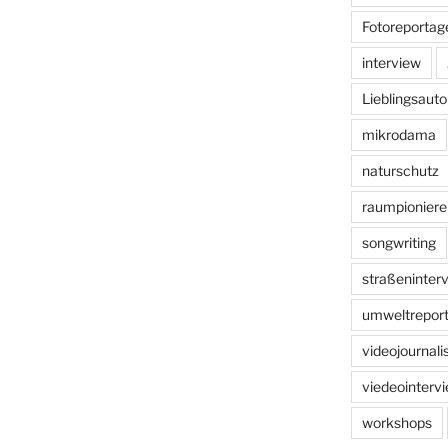
Fotoreportag
interview
Lieblingsauto
mikrodama
naturschutz
raumpioniere
songwriting
straßeninter
umweltreport
videojournal
viedeointerv
workshops