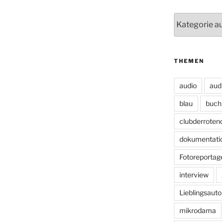
Unsere
Blogs
THEMEN
audio
aud
blau
buch
clubderroten
dokumentati
Fotoreportag
interview
Lieblingsauto
mikrodama