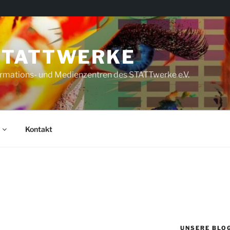
STATTWERKE
rmations- und Medienzentren des STATTwerke e.V.
Kontakt
UNSERE BLO