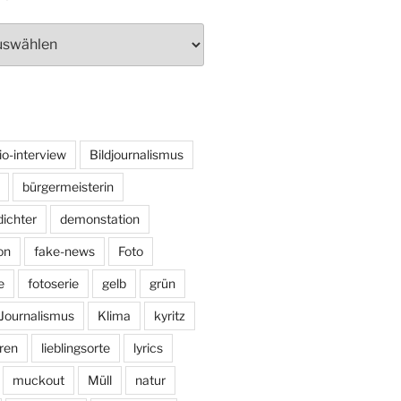
io-interview
Bildjournalismus
bürgermeisterin
dichter
demonstation
on
fake-news
Foto
e
fotoserie
gelb
grün
Journalismus
Klima
kyritz
ren
lieblingsorte
lyrics
muckout
Müll
natur