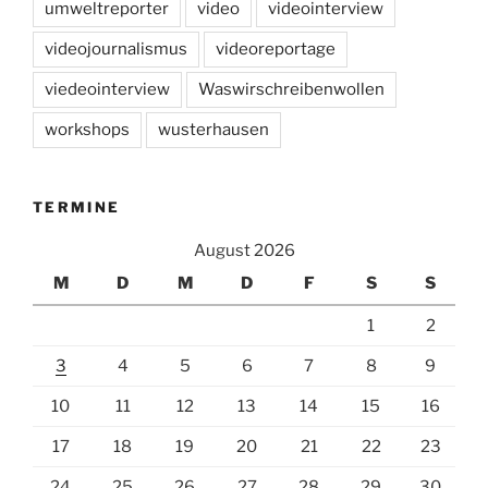
umweltreporter
video
videointerview
videojournalismus
videoreportage
viedeointerview
Waswirschreibenwollen
workshops
wusterhausen
TERMINE
August 2026
M
D
M
D
F
S
S
1
2
3
4
5
6
7
8
9
10
11
12
13
14
15
16
17
18
19
20
21
22
23
24
25
26
27
28
29
30