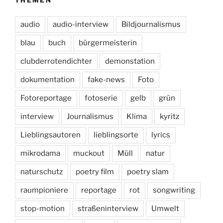
THEMEN
audio
audio-interview
Bildjournalismus
blau
buch
bürgermeisterin
clubderrotendichter
demonstation
dokumentation
fake-news
Foto
Fotoreportage
fotoserie
gelb
grün
interview
Journalismus
Klima
kyritz
Lieblingsautoren
lieblingsorte
lyrics
mikrodama
muckout
Müll
natur
naturschutz
poetry film
poetry slam
raumpioniere
reportage
rot
songwriting
stop-motion
straßeninterview
Umwelt