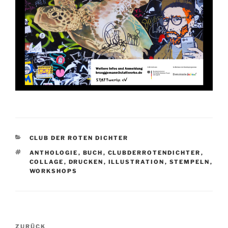
KATEGORIEN
CLUB DER ROTEN DICHTER
SCHLAGWÖRTER
ANTHOLOGIE
,
BUCH
,
CLUBDERROTENDICHTER
,
COLLAGE
,
DRUCKEN
,
ILLUSTRATION
,
STEMPELN
,
WORKSHOPS
Beitragsnavigation
Vorheriger
ZURÜCK