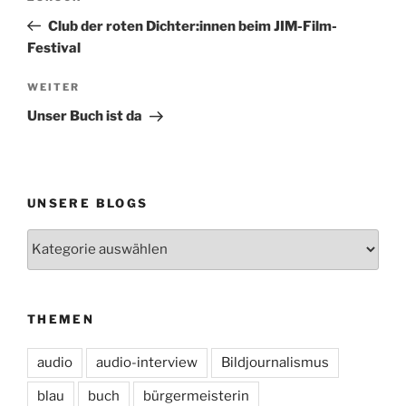
Beitrag
Club der roten Dichter:innen beim JIM-Film-
Festival
Nächster
WEITER
Beitrag
Unser Buch ist da
UNSERE BLOGS
Unsere
Blogs
THEMEN
audio
audio-interview
Bildjournalismus
blau
buch
bürgermeisterin