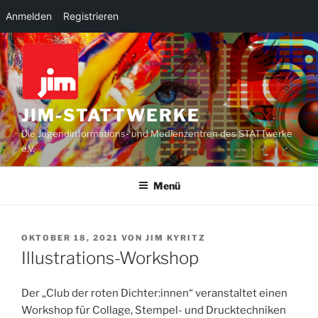
Anmelden
Registrieren
Zum
Inhalt
springen
JIM-STATTWERKE
Die Jugendinformations- und Medienzentren des STATTwerke
e.V.
Menü
VERÖFFENTLICHT
OKTOBER 18, 2021
VON
JIM KYRITZ
AM
Illustrations-Workshop
Der „Club der roten Dichter:innen“ veranstaltet einen
Workshop für Collage, Stempel- und Drucktechniken