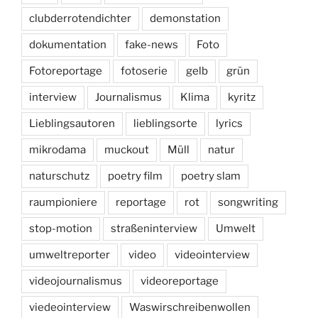
clubderrotendichter
demonstation
dokumentation
fake-news
Foto
Fotoreportage
fotoserie
gelb
grün
interview
Journalismus
Klima
kyritz
Lieblingsautoren
lieblingsorte
lyrics
mikrodama
muckout
Müll
natur
naturschutz
poetry film
poetry slam
raumpioniere
reportage
rot
songwriting
stop-motion
straßeninterview
Umwelt
umweltreporter
video
videointerview
videojournalismus
videoreportage
viedeointerview
Waswirschreibenwollen