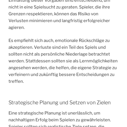
Einhaltung dieser Vorgaben sind entscheidend, um
nicht in eine Spielsucht zu geraten. Spieler, die ihre
Grenzen respektieren, können das Risiko von
Verlusten minimieren und langfristig erfolgreicher
agieren.
Es empfiehlt sich auch, emotionale Rückschläge zu
akzeptieren. Verluste sind ein Teil des Spiels und
sollten nicht als persönliche Niederlage betrachtet
werden. Stattdessen sollten sie als Lernmöglichkeiten
angesehen werden, die helfen, die eigene Strategie zu
verfeinern und zukünftig bessere Entscheidungen zu
treffen.
Strategische Planung und Setzen von Zielen
Eine strategische Planung ist unerlässlich, um
nachhaltigen Erfolg beim Spielen zu gewährleisten.
Spieler sollten sich realistische Ziele setzen, die