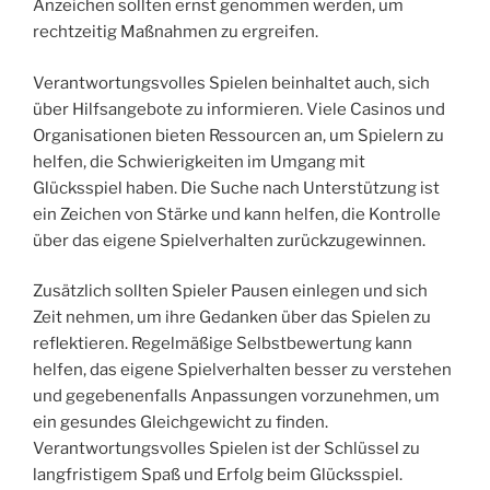
Anzeichen sollten ernst genommen werden, um
rechtzeitig Maßnahmen zu ergreifen.
Verantwortungsvolles Spielen beinhaltet auch, sich
über Hilfsangebote zu informieren. Viele Casinos und
Organisationen bieten Ressourcen an, um Spielern zu
helfen, die Schwierigkeiten im Umgang mit
Glücksspiel haben. Die Suche nach Unterstützung ist
ein Zeichen von Stärke und kann helfen, die Kontrolle
über das eigene Spielverhalten zurückzugewinnen.
Zusätzlich sollten Spieler Pausen einlegen und sich
Zeit nehmen, um ihre Gedanken über das Spielen zu
reflektieren. Regelmäßige Selbstbewertung kann
helfen, das eigene Spielverhalten besser zu verstehen
und gegebenenfalls Anpassungen vorzunehmen, um
ein gesundes Gleichgewicht zu finden.
Verantwortungsvolles Spielen ist der Schlüssel zu
langfristigem Spaß und Erfolg beim Glücksspiel.