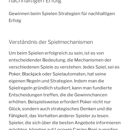
nachhaltigen Erfolg
Gewinnen beim Spielen Strategien für nachhaltigen
Erfolg
Verständnis der Spielmechanismen
Um beim Spielen erfolgreich zu sein, ist es von
entscheidender Bedeutung, die Mechanismen der
verschiedenen Spiele zu verstehen. Jedes Spiel, sei es
Poker, Blackjack oder Spielautomaten, hat seine
eigenen Regeln und Strategien. Indem man die
Spielregeln gründlich studiert, kann man fundierte
Entscheidungen treffen, die die Gewinnchancen
erhöhen. Beispielsweise erfordert Poker nicht nur
Glück, sondern auch strategisches Denken und die
Fähigkeit, das Verhalten anderer Spieler zu lesen.
Spieler, die sich über die besten Angebote informieren
möchten, könnten auf
Locowin Casino Boni
zugreifen.