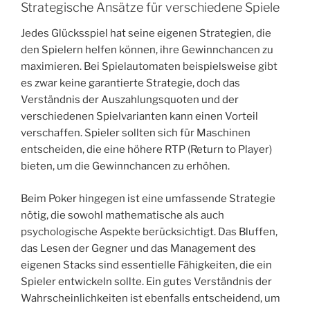
Strategische Ansätze für verschiedene Spiele
Jedes Glücksspiel hat seine eigenen Strategien, die
den Spielern helfen können, ihre Gewinnchancen zu
maximieren. Bei Spielautomaten beispielsweise gibt
es zwar keine garantierte Strategie, doch das
Verständnis der Auszahlungsquoten und der
verschiedenen Spielvarianten kann einen Vorteil
verschaffen. Spieler sollten sich für Maschinen
entscheiden, die eine höhere RTP (Return to Player)
bieten, um die Gewinnchancen zu erhöhen.
Beim Poker hingegen ist eine umfassende Strategie
nötig, die sowohl mathematische als auch
psychologische Aspekte berücksichtigt. Das Bluffen,
das Lesen der Gegner und das Management des
eigenen Stacks sind essentielle Fähigkeiten, die ein
Spieler entwickeln sollte. Ein gutes Verständnis der
Wahrscheinlichkeiten ist ebenfalls entscheidend, um