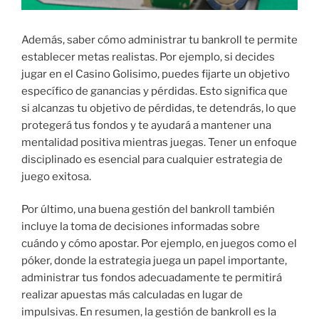
Además, saber cómo administrar tu bankroll te permite
establecer metas realistas. Por ejemplo, si decides
jugar en el Casino Golisimo, puedes fijarte un objetivo
específico de ganancias y pérdidas. Esto significa que
si alcanzas tu objetivo de pérdidas, te detendrás, lo que
protegerá tus fondos y te ayudará a mantener una
mentalidad positiva mientras juegas. Tener un enfoque
disciplinado es esencial para cualquier estrategia de
juego exitosa.
Por último, una buena gestión del bankroll también
incluye la toma de decisiones informadas sobre
cuándo y cómo apostar. Por ejemplo, en juegos como el
póker, donde la estrategia juega un papel importante,
administrar tus fondos adecuadamente te permitirá
realizar apuestas más calculadas en lugar de
impulsivas. En resumen, la gestión de bankroll es la