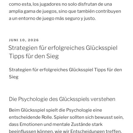
como esta, los jugadores no solo disfrutan de una
amplia gama de juegos, sino que también contribuyen
a un entorno de juego más seguro y justo.
VERÖFFENTLICHT
JUNI 10, 2026
AM
Strategien für erfolgreiches Glücksspiel
Tipps für den Sieg
Strategien für erfolgreiches Glücksspiel Tipps für den
Sieg
Die Psychologie des Glücksspiels verstehen
Beim Glücksspiel spielt die Psychologie eine
entscheidende Rolle. Spieler sollten sich bewusst sein,
dass Emotionen und mentale Zustände stark
beeinflussen können, wie wir Entscheidungen treffen.