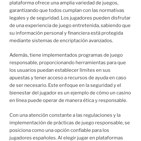
plataforma ofrece una amplia variedad de juegos,
garantizando que todos cumplan con las normativas
legales y de seguridad. Los jugadores pueden disfrutar
de una experiencia de juego entretenida, sabiendo que
su información personal y financiera está protegida
mediante sistemas de encriptación avanzados.
Además, tiene implementados programas de juego
responsable, proporcionando herramientas para que
los usuarios puedan establecer límites en sus
apuestas y tener acceso a recursos de ayuda en caso
de ser necesario. Este enfoque en la seguridad y el
bienestar del jugador es un ejemplo de cómo un casino
en línea puede operar de manera ética y responsable.
Con una atención constante a las regulaciones y la
implementación de prácticas de juego responsable, se
posiciona como una opción confiable para los
jugadores españoles. Al elegir jugar en plataformas