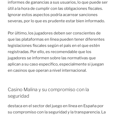
informes de ganancias a sus usuarios, lo que puede ser
útil a la hora de cumplir con las obligaciones fiscales.
Ignorar estos aspectos podría acarrear sanciones
severas, por lo que es prudente estar bien informado.
Por último, los jugadores deben ser conscientes de
que las plataformas en línea pueden tener diferentes
legislaciones fiscales según el país en el que estén
registradas. Por ello, es recomendable que los
jugadores se informen sobre las normativas que
aplican a su caso específico, especialmente si juegan
en casinos que operan a nivel internacional.
Casino Malina y su compromiso con la
seguridad
destaca en el sector del juego en línea en España por
su compromiso con la seguridad y la transparencia. La