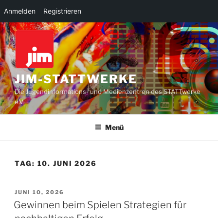
Anmelden
Registrieren
Zum
Inhalt
springen
JIM-STATTWERKE
Die Jugendinformations- und Medienzentren des STATTwerke
e.V.
Menü
TAG:
10. JUNI 2026
VERÖFFENTLICHT
JUNI 10, 2026
AM
Gewinnen beim Spielen Strategien für