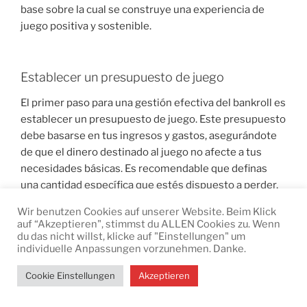
base sobre la cual se construye una experiencia de
juego positiva y sostenible.
Establecer un presupuesto de juego
El primer paso para una gestión efectiva del bankroll es
establecer un presupuesto de juego. Este presupuesto
debe basarse en tus ingresos y gastos, asegurándote
de que el dinero destinado al juego no afecte a tus
necesidades básicas. Es recomendable que definas
una cantidad específica que estés dispuesto a perder,
sin que esto afecte tu calidad de vida. Esta cantidad
Wir benutzen Cookies auf unserer Website. Beim Klick
debe ser tu límite absoluto y nunca debes
auf “Akzeptieren", stimmst du ALLEN Cookies zu. Wenn
sobrepasarlo, independientemente de las
du das nicht willst, klicke auf "Einstellungen" um
individuelle Anpassungen vorzunehmen. Danke.
circunstancias.
Cookie Einstellungen
Akzeptieren
Un método eficaz es separar el dinero para el juego en
una cuenta distinta o en un sobre físico, para que te sea