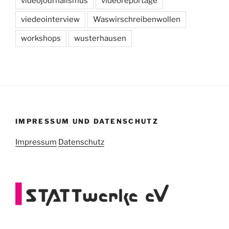
videojournalismus
videoreportage
viedeointerview
Waswirschreibenwollen
workshops
wusterhausen
IMPRESSUM UND DATENSCHUTZ
Impressum
Datenschutz