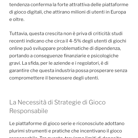
tendenza conferma la forte attrattiva delle piattaforme
di gioco digitali, che attirano milioni di utenti in Europa
e oltre.
Tuttavia, questa crescita non è priva di criticità: studi
recenti indicano che circa il 4-5% degli utenti di giochi
online può sviluppare problematiche di dipendenza,
portando a conseguenze finanziarie e psicologiche
gravi. La sfida, per le aziende e i regolatori, è di
garantire che questa industria possa prosperare senza
compromettere il benessere degli utenti.
La Necessità di Strategie di Gioco
Responsabile
Le piattaforme di gioco serie e riconosciute adottano
plurimi strumenti e pratiche che incentivano il gioco