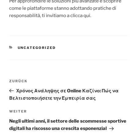
Per approfondire le soluzioni più avanzate e scoprire
come le piattaforme stanno adottando pratiche di
responsabilità, ti invitiamo a clicca qui.
KATEGORIEN
UNCATEGORIZED
Beitragsnavigation
Vorheriger
ZURÜCK
Beitrag
Χρόνος Ανάληψης σε Online Καζίνο: Πώς να
Βελτιστοποιήσετε την Εμπειρία σας
Nächster
WEITER
Beitrag
Negli ultimi anni, il settore delle scommesse sportive
digitali ha riscosso una crescita esponenzial