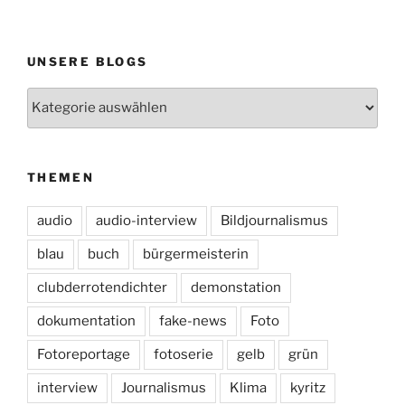
UNSERE BLOGS
Unsere
Blogs
THEMEN
audio
audio-interview
Bildjournalismus
blau
buch
bürgermeisterin
clubderrotendichter
demonstation
dokumentation
fake-news
Foto
Fotoreportage
fotoserie
gelb
grün
interview
Journalismus
Klima
kyritz