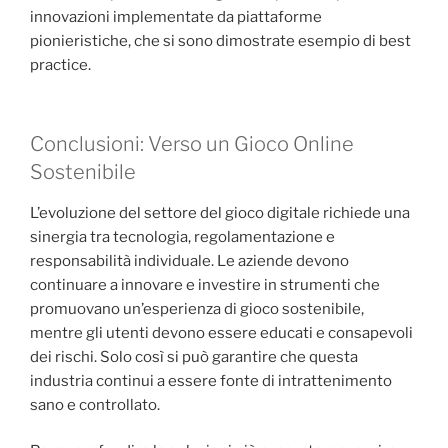
innovazioni implementate da piattaforme
pionieristiche, che si sono dimostrate esempio di best
practice.
Conclusioni: Verso un Gioco Online
Sostenibile
L’evoluzione del settore del gioco digitale richiede una
sinergia tra tecnologia, regolamentazione e
responsabilità individuale. Le aziende devono
continuare a innovare e investire in strumenti che
promuovano un’esperienza di gioco sostenibile,
mentre gli utenti devono essere educati e consapevoli
dei rischi. Solo così si può garantire che questa
industria continui a essere fonte di intrattenimento
sano e controllato.