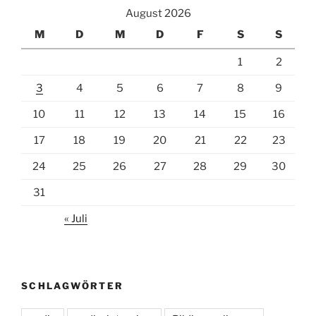
August 2026
M
D
M
D
F
S
S
1
2
3
4
5
6
7
8
9
10
11
12
13
14
15
16
17
18
19
20
21
22
23
24
25
26
27
28
29
30
31
« Juli
SCHLAGWÖRTER