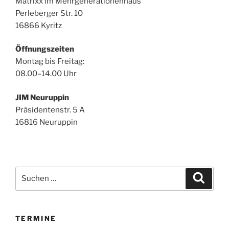
Matrixx im Mehrgenerationenhaus
Perleberger Str. 10
16866 Kyritz
Öffnungszeiten
Montag bis Freitag:
08.00–14.00 Uhr
JIM Neuruppin
Präsidentenstr. 5 A
16816 Neuruppin
Suchen
Suche
nach:
TERMINE