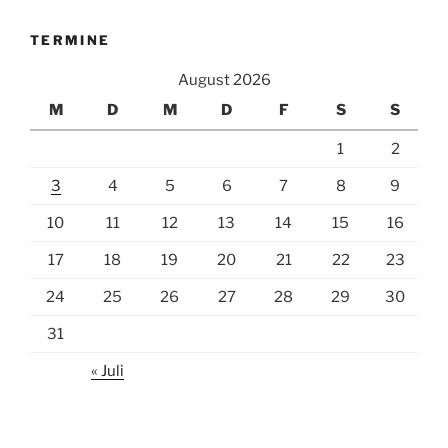
TERMINE
August 2026
M
D
M
D
F
S
S
1
2
3
4
5
6
7
8
9
10
11
12
13
14
15
16
17
18
19
20
21
22
23
24
25
26
27
28
29
30
31
« Juli