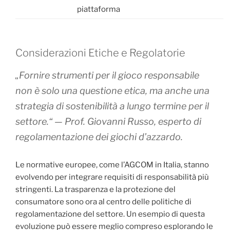
piattaforma
Considerazioni Etiche e Regolatorie
„Fornire strumenti per il gioco responsabile
non è solo una questione etica, ma anche una
strategia di sostenibilità a lungo termine per il
settore.“ — Prof. Giovanni Russo, esperto di
regolamentazione dei giochi d’azzardo.
Le normative europee, come l’AGCOM in Italia, stanno
evolvendo per integrare requisiti di responsabilità più
stringenti. La trasparenza e la protezione del
consumatore sono ora al centro delle politiche di
regolamentazione del settore. Un esempio di questa
evoluzione può essere meglio compreso esplorando le