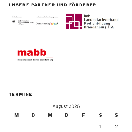
UNSERE PARTNER UND FÖRDERER
TERMINE
August 2026
M
D
M
D
F
S
S
1
2