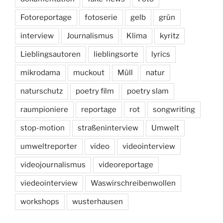
Fotoreportage
fotoserie
gelb
grün
interview
Journalismus
Klima
kyritz
Lieblingsautoren
lieblingsorte
lyrics
mikrodama
muckout
Müll
natur
naturschutz
poetry film
poetry slam
raumpioniere
reportage
rot
songwriting
stop-motion
straßeninterview
Umwelt
umweltreporter
video
videointerview
videojournalismus
videoreportage
viedeointerview
Waswirschreibenwollen
workshops
wusterhausen