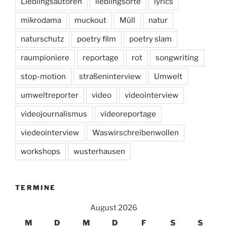
Lieblingsautoren
lieblingsorte
lyrics
mikrodama
muckout
Müll
natur
naturschutz
poetry film
poetry slam
raumpioniere
reportage
rot
songwriting
stop-motion
straßeninterview
Umwelt
umweltreporter
video
videointerview
videojournalismus
videoreportage
viedeointerview
Waswirschreibenwollen
workshops
wusterhausen
TERMINE
August 2026
M
D
M
D
F
S
S