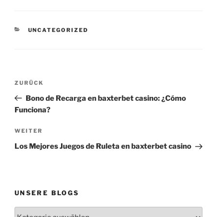
KATEGORIEN
UNCATEGORIZED
Beitragsnavigation
Vorheriger
ZURÜCK
Beitrag
Bono de Recarga en baxterbet casino: ¿Cómo
Funciona?
Nächster
WEITER
Beitrag
Los Mejores Juegos de Ruleta en baxterbet casino
UNSERE BLOGS
Unsere