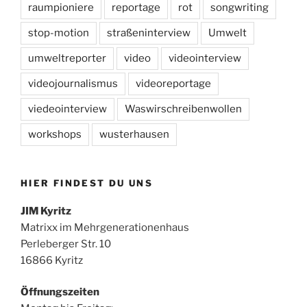
raumpioniere
reportage
rot
songwriting
stop-motion
straßeninterview
Umwelt
umweltreporter
video
videointerview
videojournalismus
videoreportage
viedeointerview
Waswirschreibenwollen
workshops
wusterhausen
HIER FINDEST DU UNS
JIM Kyritz
Matrixx im Mehrgenerationenhaus
Perleberger Str. 10
16866 Kyritz
Öffnungszeiten