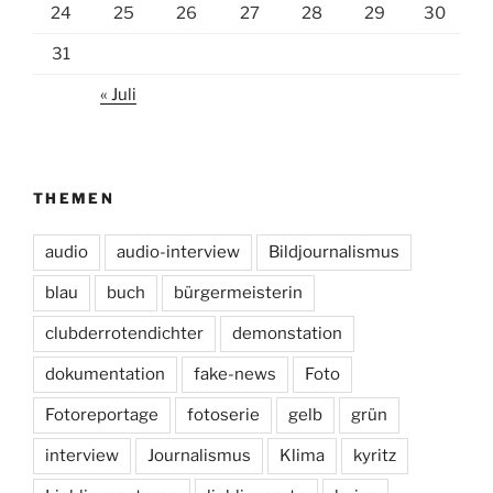
24
25
26
27
28
29
30
31
« Juli
THEMEN
audio
audio-interview
Bildjournalismus
blau
buch
bürgermeisterin
clubderrotendichter
demonstation
dokumentation
fake-news
Foto
Fotoreportage
fotoserie
gelb
grün
interview
Journalismus
Klima
kyritz