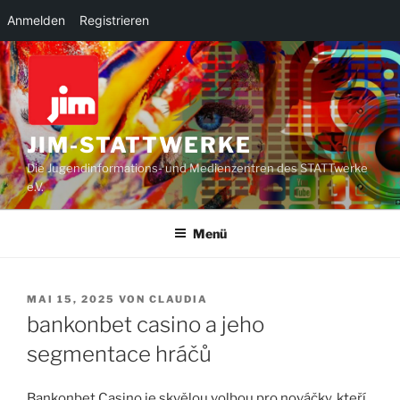
Anmelden
Registrieren
Zum
Inhalt
springen
JIM-STATTWERKE
Die Jugendinformations- und Medienzentren des STATTwerke
e.V.
Menü
VERÖFFENTLICHT
MAI 15, 2025
VON
CLAUDIA
AM
bankonbet casino a jeho
segmentace hráčů
Bankonbet Casino je skvělou volbou pro nováčky, kteří