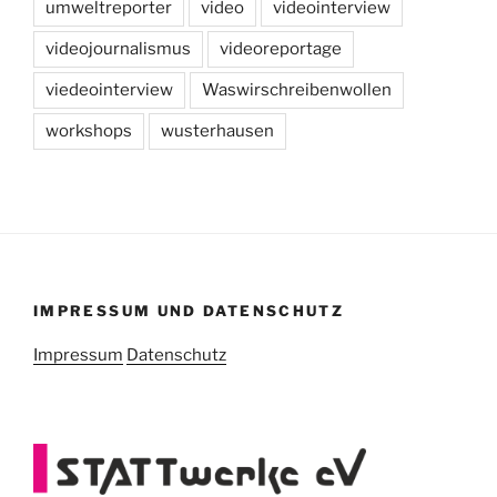
umweltreporter
video
videointerview
videojournalismus
videoreportage
viedeointerview
Waswirschreibenwollen
workshops
wusterhausen
IMPRESSUM UND DATENSCHUTZ
Impressum
Datenschutz