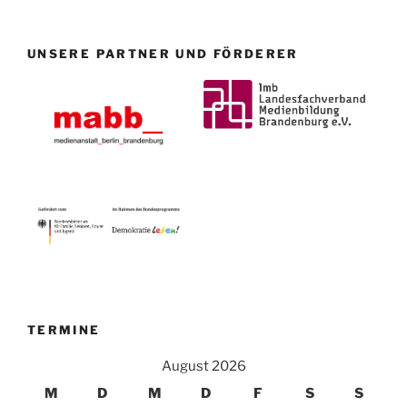
UNSERE PARTNER UND FÖRDERER
TERMINE
August 2026
M
D
M
D
F
S
S