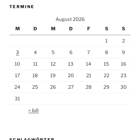
TERMINE
August 2026
M
D
M
D
F
S
S
1
2
3
4
5
6
7
8
9
10
11
12
13
14
15
16
17
18
19
20
21
22
23
24
25
26
27
28
29
30
31
« Juli
SCHLAGWÖRTER