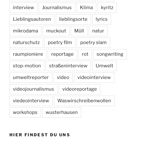
interview
Journalismus
Klima
kyritz
Lieblingsautoren
lieblingsorte
lyrics
mikrodama
muckout
Müll
natur
naturschutz
poetry film
poetry slam
raumpioniere
reportage
rot
songwriting
stop-motion
straßeninterview
Umwelt
umweltreporter
video
videointerview
videojournalismus
videoreportage
viedeointerview
Waswirschreibenwollen
workshops
wusterhausen
HIER FINDEST DU UNS