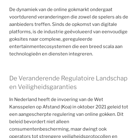
De dynamiek van de online gokmarkt ondergaat
voortdurend veranderingen die zowel de spelers als de
aanbieders treffen. Sinds de opkomst van digitale
platforms, is de industrie geëvolueerd van eenvoudige
goksites naar complexe, gereguleerde
entertainmentecosystemen die een breed scala aan
technologieën en diensten integreren.
De Veranderende Regulatoire Landschap
en Veiligheidsgaranties
In Nederland heeft de invoering van de Wet
Kansspelen op Afstand (Koa) in oktober 2021 geleid tot
een aangescherpte regulering van online gokken. Dit
beleid bevordert niet alleen
consumentenbescherming, maar dwingt ook
operators tot strengere veiligheidsprotocollen en