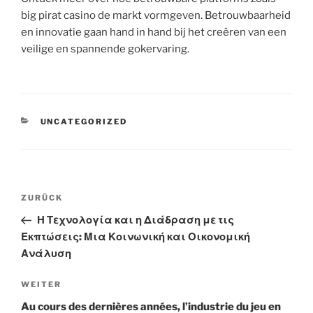
big pirat casino de markt vormgeven. Betrouwbaarheid
en innovatie gaan hand in hand bij het creëren van een
veilige en spannende gokervaring.
KATEGORIEN
UNCATEGORIZED
Beitragsnavigation
Vorheriger
ZURÜCK
Beitrag
Η Τεχνολογία και η Διάδραση με τις
Εκπτώσεις: Μια Κοινωνική και Οικονομική
Ανάλυση
Nächster
WEITER
Beitrag
Au cours des dernières années, l’industrie du jeu en