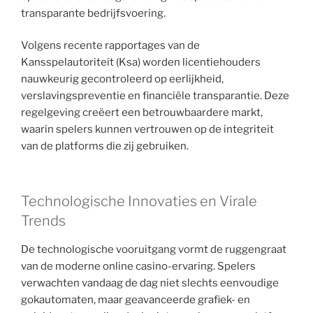
transparante bedrijfsvoering.
Volgens recente rapportages van de
Kansspelautoriteit (Ksa) worden licentiehouders
nauwkeurig gecontroleerd op eerlijkheid,
verslavingspreventie en financiële transparantie. Deze
regelgeving creëert een betrouwbaardere markt,
waarin spelers kunnen vertrouwen op de integriteit
van de platforms die zij gebruiken.
Technologische Innovaties en Virale
Trends
De technologische vooruitgang vormt de ruggengraat
van de moderne online casino-ervaring. Spelers
verwachten vandaag de dag niet slechts eenvoudige
gokautomaten, maar geavanceerde grafiek- en