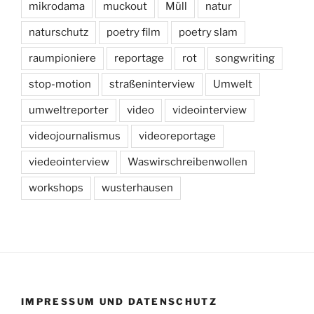
mikrodama
muckout
Müll
natur
naturschutz
poetry film
poetry slam
raumpioniere
reportage
rot
songwriting
stop-motion
straßeninterview
Umwelt
umweltreporter
video
videointerview
videojournalismus
videoreportage
viedeointerview
Waswirschreibenwollen
workshops
wusterhausen
IMPRESSUM UND DATENSCHUTZ