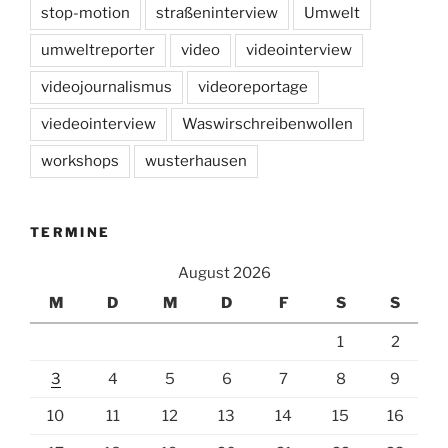
stop-motion
straßeninterview
Umwelt
umweltreporter
video
videointerview
videojournalismus
videoreportage
viedeointerview
Waswirschreibenwollen
workshops
wusterhausen
TERMINE
August 2026
M
D
M
D
F
S
S
1
2
3
4
5
6
7
8
9
10
11
12
13
14
15
16