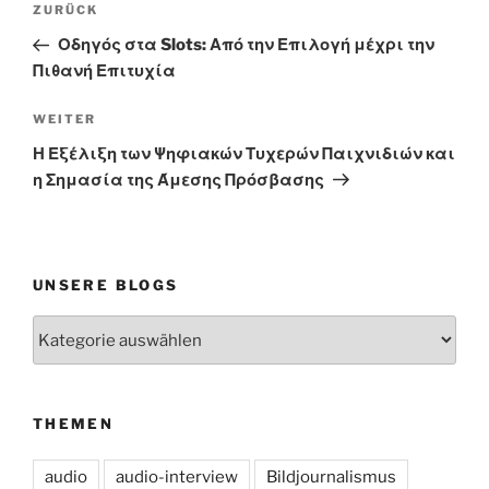
Vorheriger
ZURÜCK
Beitrag
Οδηγός στα Slots: Από την Επιλογή μέχρι την
Πιθανή Επιτυχία
Nächster
WEITER
Beitrag
Η Εξέλιξη των Ψηφιακών Τυχερών Παιχνιδιών και
η Σημασία της Άμεσης Πρόσβασης
UNSERE BLOGS
Unsere
Blogs
THEMEN
audio
audio-interview
Bildjournalismus