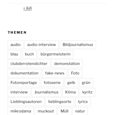
« Juli
THEMEN
audio
audio-interview
Bildjournalismus
blau
buch
bürgermeisterin
clubderrotendichter
demonstation
dokumentation
fake-news
Foto
Fotoreportage
fotoserie
gelb
grün
interview
Journalismus
Klima
kyritz
Lieblingsautoren
lieblingsorte
lyrics
mikrodama
muckout
Müll
natur