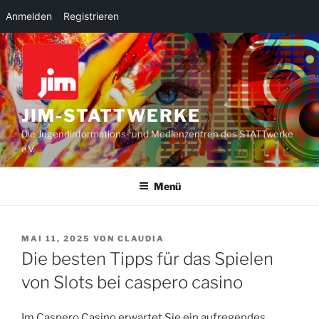
Anmelden
Registrieren
Zum
Inhalt
springen
JIM-STATTWERKE
Die Jugendinformations- und Medienzentren des STATTwerke
e.V.
Menü
VERÖFFENTLICHT
MAI 11, 2025
VON
CLAUDIA
AM
Die besten Tipps für das Spielen
von Slots bei caspero casino
Im Caspero Casino erwartet Sie ein aufregendes