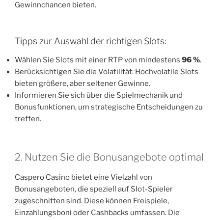
Gewinnchancen bieten.
Tipps zur Auswahl der richtigen Slots:
Wählen Sie Slots mit einer RTP von mindestens
96 %
.
Berücksichtigen Sie die Volatilität: Hochvolatile Slots
bieten größere, aber seltener Gewinne.
Informieren Sie sich über die Spielmechanik und
Bonusfunktionen, um strategische Entscheidungen zu
treffen.
2. Nutzen Sie die Bonusangebote optimal
Caspero Casino bietet eine Vielzahl von
Bonusangeboten, die speziell auf Slot-Spieler
zugeschnitten sind. Diese können Freispiele,
Einzahlungsboni oder Cashbacks umfassen. Die