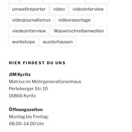
umweltreporter
video
videointerview
videojournalismus
videoreportage
viedeointerview
Waswirschreibenwollen
workshops
wusterhausen
HIER FINDEST DU UNS
JIM Kyritz
Matrixx im Mehrgenerationenhaus
Perleberger Str. 10
16866 Kyritz
Öffnungszeiten
Montag bis Freitag:
08.00–14.00 Uhr