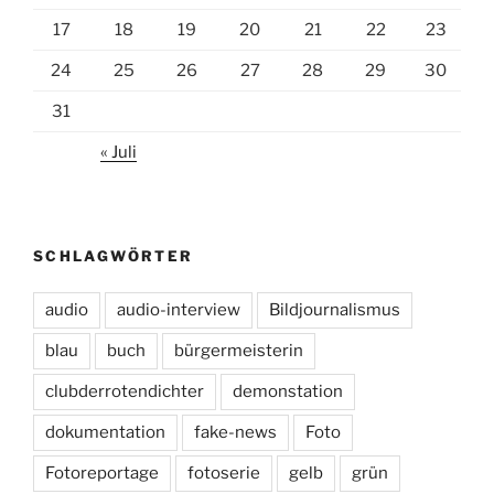
17
18
19
20
21
22
23
24
25
26
27
28
29
30
31
« Juli
SCHLAGWÖRTER
audio
audio-interview
Bildjournalismus
blau
buch
bürgermeisterin
clubderrotendichter
demonstation
dokumentation
fake-news
Foto
Fotoreportage
fotoserie
gelb
grün