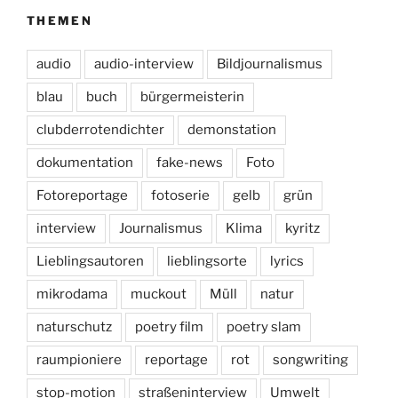
THEMEN
audio
audio-interview
Bildjournalismus
blau
buch
bürgermeisterin
clubderrotendichter
demonstation
dokumentation
fake-news
Foto
Fotoreportage
fotoserie
gelb
grün
interview
Journalismus
Klima
kyritz
Lieblingsautoren
lieblingsorte
lyrics
mikrodama
muckout
Müll
natur
naturschutz
poetry film
poetry slam
raumpioniere
reportage
rot
songwriting
stop-motion
straßeninterview
Umwelt