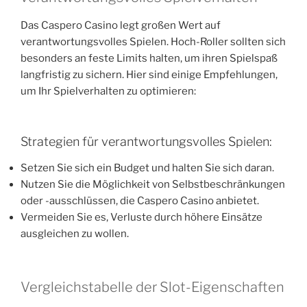
Das Caspero Casino legt großen Wert auf
verantwortungsvolles Spielen. Hoch-Roller sollten sich
besonders an feste Limits halten, um ihren Spielspaß
langfristig zu sichern. Hier sind einige Empfehlungen,
um Ihr Spielverhalten zu optimieren:
Strategien für verantwortungsvolles Spielen:
Setzen Sie sich ein Budget und halten Sie sich daran.
Nutzen Sie die Möglichkeit von Selbstbeschränkungen
oder -ausschlüssen, die Caspero Casino anbietet.
Vermeiden Sie es, Verluste durch höhere Einsätze
ausgleichen zu wollen.
Vergleichstabelle der Slot-Eigenschaften