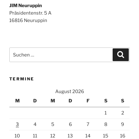
JIM Neuruppin
Präsidentenstr. 5 A
16816 Neuruppin
Suchen
Suche
nach:
TERMINE
August 2026
M
D
M
D
F
S
S
1
2
3
4
5
6
7
8
9
10
11
12
13
14
15
16