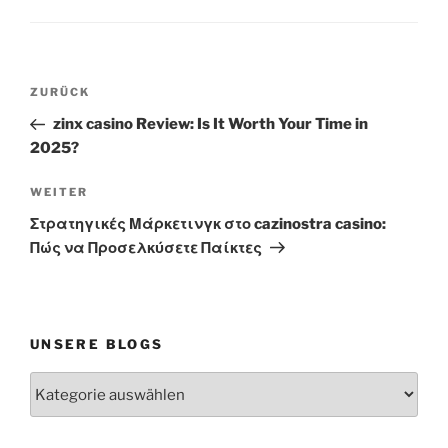
Beitragsnavigation
Vorheriger
ZURÜCK
Beitrag
zinx casino Review: Is It Worth Your Time in
2025?
Nächster
WEITER
Beitrag
Στρατηγικές Μάρκετινγκ στο cazinostra casino:
Πώς να Προσελκύσετε Παίκτες
UNSERE BLOGS
Unsere
Blogs