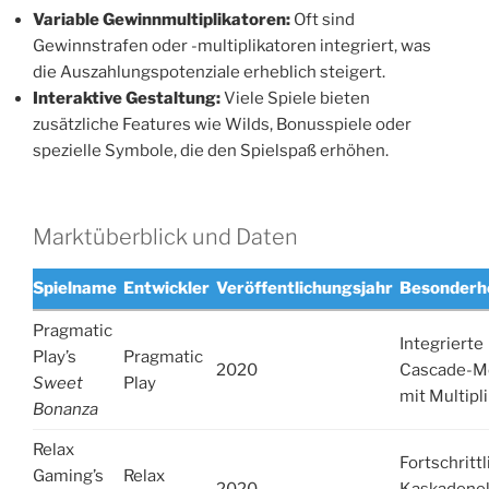
Variable Gewinnmultiplikatoren:
Oft sind
Gewinnstrafen oder -multiplikatoren integriert, was
die Auszahlungspotenziale erheblich steigert.
Interaktive Gestaltung:
Viele Spiele bieten
zusätzliche Features wie Wilds, Bonusspiele oder
spezielle Symbole, die den Spielspaß erhöhen.
Marktüberblick und Daten
Spielname
Entwickler
Veröffentlichungsjahr
Besonderh
Pragmatic
Integrierte
Play’s
Pragmatic
2020
Cascade-M
Sweet
Play
mit Multipl
Bonanza
Relax
Fortschritt
Gaming’s
Relax
2020
Kaskadene