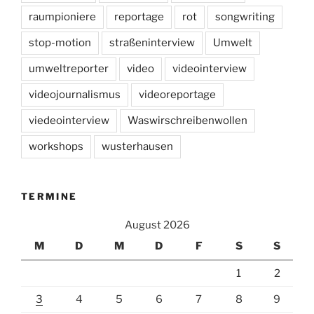
raumpioniere
reportage
rot
songwriting
stop-motion
straßeninterview
Umwelt
umweltreporter
video
videointerview
videojournalismus
videoreportage
viedeointerview
Waswirschreibenwollen
workshops
wusterhausen
TERMINE
August 2026
M
D
M
D
F
S
S
1
2
3
4
5
6
7
8
9