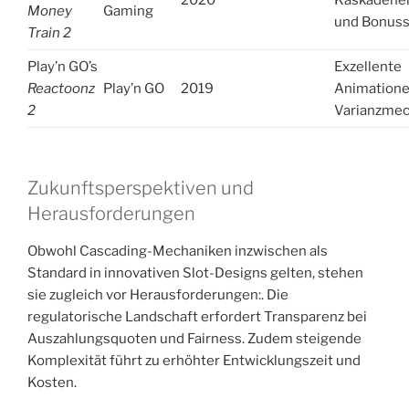
Money
Gaming
und Bonuss
Train 2
Play’n GO’s
Exzellente
Reactoonz
Play’n GO
2019
Animatione
2
Varianzmec
Zukunftsperspektiven und
Herausforderungen
Obwohl Cascading-Mechaniken inzwischen als
Standard in innovativen Slot-Designs gelten, stehen
sie zugleich vor Herausforderungen:. Die
regulatorische Landschaft erfordert Transparenz bei
Auszahlungsquoten und Fairness. Zudem steigende
Komplexität führt zu erhöhter Entwicklungszeit und
Kosten.