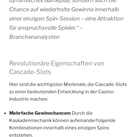
dynamisches Gameplay, sondern auch die
Chance auf wiederholte Gewinne innerhalb
einer einzigen Spin-Session – eine Attraktion
für anspruchsvolle Spieler.“ –
Branchenanalysten
Revolutionäre Eigenschaften von
Cascade-Slots
Hier sind die wichtigsten Merkmale, die Cascade-Slots
zu einer bedeutenden Entwicklung in der Casino-
Industrie machen:
Mehrfache Gewinnchancen:
Durch die
Kaskadenmechanik können aufeinanderfolgende
Kombinationen innerhalb eines einzigen Spins
entstehen.