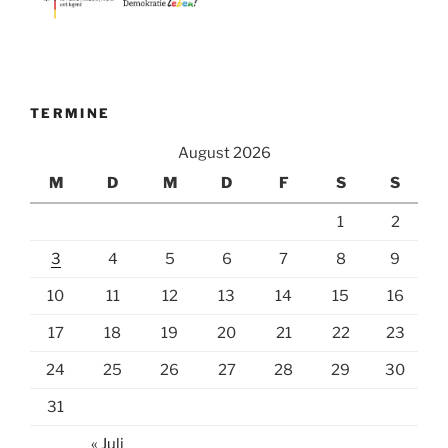
TERMINE
August 2026
M
D
M
D
F
S
S
1
2
3
4
5
6
7
8
9
10
11
12
13
14
15
16
17
18
19
20
21
22
23
24
25
26
27
28
29
30
31
« Juli