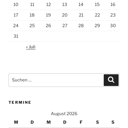
10
11
12
13
14
15
16
17
18
19
20
21
22
23
24
25
26
27
28
29
30
31
« Juli
Suchen
Suche
nach:
TERMINE
August 2026
M
D
M
D
F
S
S