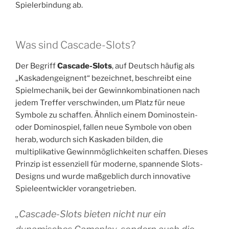
Spielerbindung ab.
Was sind Cascade-Slots?
Der Begriff
Cascade-Slots
, auf Deutsch häufig als
„Kaskadengeignent“ bezeichnet, beschreibt eine
Spielmechanik, bei der Gewinnkombinationen nach
jedem Treffer verschwinden, um Platz für neue
Symbole zu schaffen. Ähnlich einem Dominostein-
oder Dominospiel, fallen neue Symbole von oben
herab, wodurch sich Kaskaden bilden, die
multiplikative Gewinnmöglichkeiten schaffen. Dieses
Prinzip ist essenziell für moderne, spannende Slots-
Designs und wurde maßgeblich durch innovative
Spieleentwickler vorangetrieben.
„Cascade-Slots bieten nicht nur ein