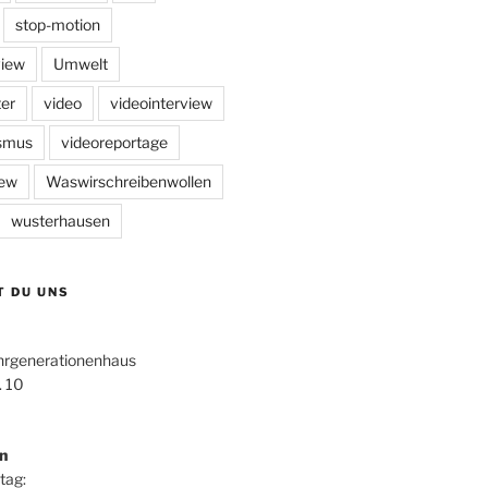
stop-motion
view
Umwelt
er
video
videointerview
ismus
videoreportage
iew
Waswirschreibenwollen
wusterhausen
T DU UNS
hrgenerationenhaus
. 10
n
tag: