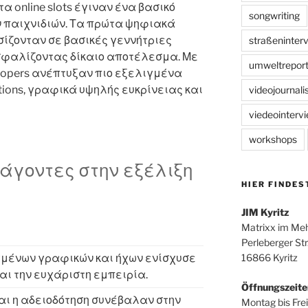
τα online slots έγιναν ένα βασικό
songwriting
ν παιχνιδιών. Τα πρώτα ψηφιακά
σίζονταν σε βασικές γεννήτριες
straßeninter
σφαλίζοντας δίκαιο αποτέλεσμα. Με
umweltreport
elopers ανέπτυξαν πιο εξελιγμένα
ions, γραφικά υψηλής ευκρίνειας και
videojournal
viedeointerv
workshops
άγοντες στην εξέλιξη
HIER FINDES
JIM Kyritz
Matrixx im Me
Perleberger Str
16866 Kyritz
γμένων γραφικών και ήχων ενίσχυσε
και την ευχάριστη εμπειρία.
Öffnungszeite
αι η αδειοδότηση συνέβαλαν στην
Montag bis Frei