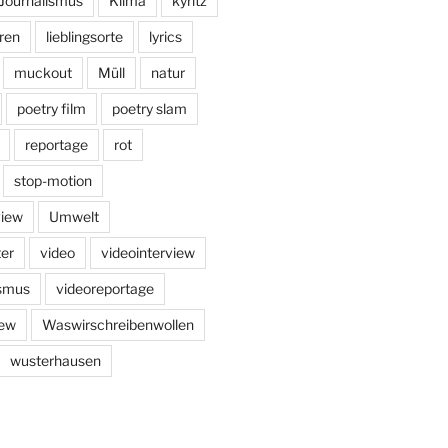
Journalismus
Klima
kyritz
ren
lieblingsorte
lyrics
muckout
Müll
natur
poetry film
poetry slam
reportage
rot
stop-motion
view
Umwelt
er
video
videointerview
ismus
videoreportage
iew
Waswirschreibenwollen
wusterhausen