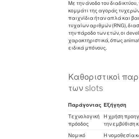
Με την άνοδο του διαδικτύου, 
κομμάτι της αγοράς τυχερώ
παιχνίδια ήταν απλά και βα
τυχαίων αριθμών (RNG), δια
την πάροδο των ετών, οι dev
χαρακτηριστικά, όπως animat
ειδικά μπόνους.
Καθοριστικοί παρ
των slots
Παράγοντας
Εξήγηση
Τεχνολογική
Η χρήση προη
πρόοδος
την εμβύθιση 
Νομικό
Η νομοθεσία κ