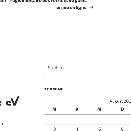
ion
réglementaire des retraits de gains
en jeu en ligne
Z
Suchen
nach:
TERMINE
August 20
M
D
M
D
ER
3
4
5
6