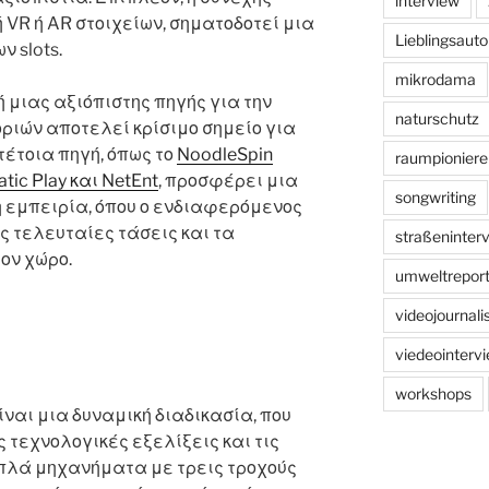
interview
 VR ή AR στοιχείων, σηματοδοτεί μια
Lieblingsauto
 slots.
mikrodama
ή μιας αξιόπιστης πηγής για την
naturschutz
οριών αποτελεί κρίσιμο σημείο για
τέτοια πηγή, όπως το
NoodleSpin
raumpioniere
tic Play και NetEnt
, προσφέρει μια
songwriting
 εμπειρία, όπου ο ενδιαφερόμενος
ς τελευταίες τάσεις και τα
straßeninter
ον χώρο.
umweltreport
videojournal
viedeointerv
workshops
είναι μια δυναμική διαδικασία, που
 τεχνολογικές εξελίξεις και τις
απλά μηχανήματα με τρεις τροχούς