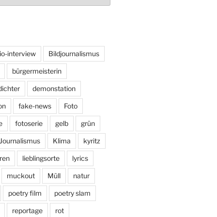
io-interview
Bildjournalismus
bürgermeisterin
dichter
demonstation
on
fake-news
Foto
e
fotoserie
gelb
grün
Journalismus
Klima
kyritz
ren
lieblingsorte
lyrics
muckout
Müll
natur
poetry film
poetry slam
reportage
rot