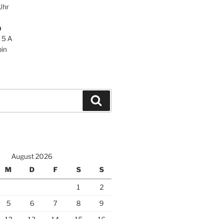
Uhr
n
 5 A
in
Suchen
August 2026
M
D
F
S
S
1
2
5
6
7
8
9