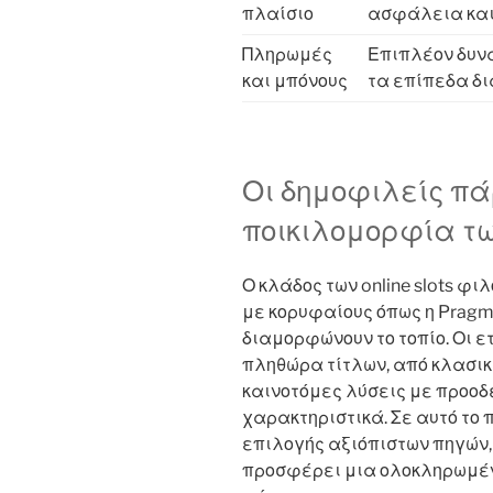
πλαίσιο
ασφάλεια και τ
Πληρωμές
Επιπλέον δυν
και μπόνους
τα επίπεδα δι
Οι δημοφιλείς πά
ποικιλομορφία τω
Ο κλάδος των online slots 
με κορυφαίους όπως η Pragmat
διαμορφώνουν το τοπίο. Οι 
πληθώρα τίτλων, από κλασι
καινοτόμες λύσεις με προοδε
χαρακτηριστικά. Σε αυτό το 
επιλογής αξιόπιστων πηγών, 
προσφέρει μια ολοκληρωμένη