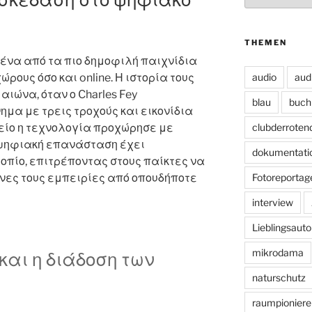
THEMEN
ένα από τα πιο δημοφιλή παιχνίδια
audio
aud
ώρους όσο και online. Η ιστορία τους
 αιώνα, όταν ο Charles Fey
blau
buch
μα με τρεις τροχούς και εικονίδια
clubderroten
μείο η τεχνολογία προχώρησε με
 ψηφιακή επανάσταση έχει
dokumentati
οπίο, επιτρέποντας στους παίκτες να
Fotoreportag
ες τους εμπειρίες από οπουδήποτε
interview
Lieblingsauto
mikrodama
και η διάδοση των
naturschutz
raumpioniere