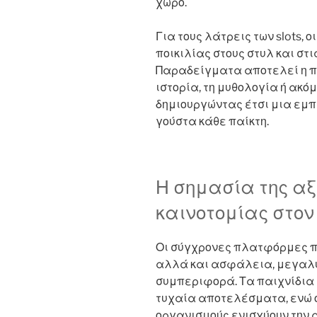
χώρο.
Για τους λάτρεις των slots, 
ποικιλίας στους στυλ και στ
Παραδείγματα αποτελεί η π
ιστορία, τη μυθολογία ή ακόμ
δημιουργώντας έτσι μια εμ
γούστα κάθε παίκτη.
Η σημασία της αξ
καινοτομίας στον
Οι σύγχρονες πλατφόρμες π
αλλά και ασφάλεια, μεγαλύ
συμπεριφορά. Τα παιχνίδια
τυχαία αποτελέσματα, ενώ ο
οργανισμούς ενισχύουν την α