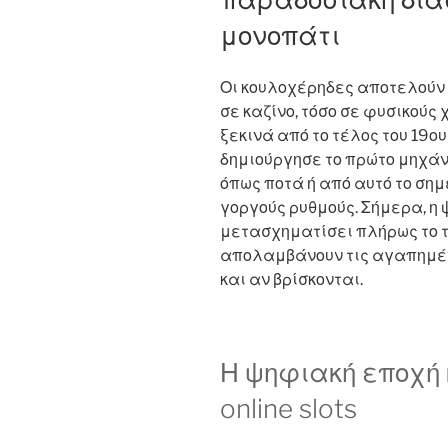
μονοπάτι
Οι κουλοχέρηδες αποτελούν 
σε καζίνο, τόσο σε φυσικούς χ
ξεκινά από το τέλος του 19ου
δημιούργησε το πρώτο μηχάνη
όπως ποτά ή από αυτό το ση
γοργούς ρυθμούς. Σήμερα, η
μετασχηματίσει πλήρως το τ
απολαμβάνουν τις αγαπημέν
και αν βρίσκονται.
Η ψηφιακή εποχή 
online slots