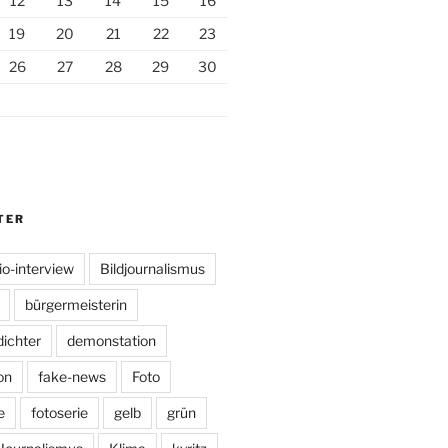
12
13
14
15
16
19
20
21
22
23
26
27
28
29
30
TER
io-interview
Bildjournalismus
bürgermeisterin
dichter
demonstation
on
fake-news
Foto
e
fotoserie
gelb
grün