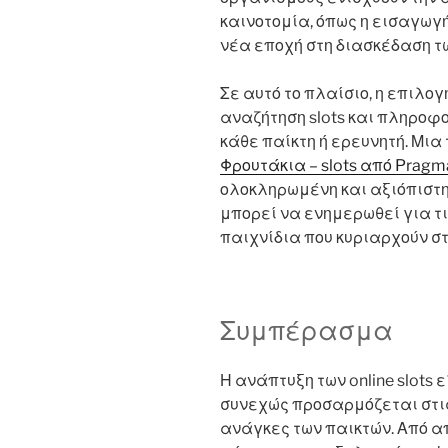
καινοτομία, όπως η εισαγωγή
νέα εποχή στη διασκέδαση των
Σε αυτό το πλαίσιο, η επιλογ
αναζήτηση slots και πληροφ
κάθε παίκτη ή ερευνητή. Μια 
Φρουτάκια – slots από Pragma
ολοκληρωμένη και αξιόπιστη
μπορεί να ενημερωθεί για τι
παιχνίδια που κυριαρχούν στ
Συμπέρασμα
Η ανάπτυξη των online slots 
συνεχώς προσαρμόζεται στις
ανάγκες των παικτών. Από 