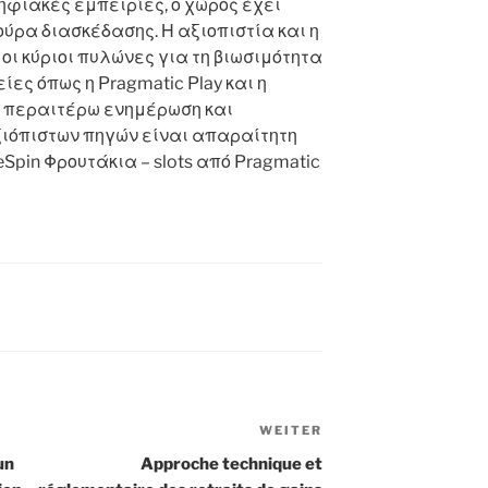
ηφιακές εμπειρίες, ο χώρος έχει
ύρα διασκέδασης. Η αξιοπιστία και η
ι κύριοι πυλώνες για τη βιωσιμότητα
είες όπως η Pragmatic Play και η
α περαιτέρω ενημέρωση και
ξιόπιστων πηγών είναι απαραίτητη
eSpin Φρουτάκια – slots από Pragmatic
WEITER
Nächster
Beitrag
un
Approche technique et