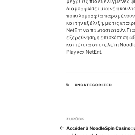
μέχρι τις πιο εξελιγμένες ψ
διαμορφώσει μια νέα κουλτο
ποικιλομορφία παραμένουν ο
και την εξέλιξη, με τις εταιρ
NetEnt να πρωτοστατούν. Γι
εξερεύνηση, η επισκόπηση α
και τέτοια αποτελεί η Noodl
Play και NetEnt.
KATEGORIEN
UNCATEGORIZED
Beitragsnavigation
Vorheriger
ZURÜCK
Beitrag
Accéder à NoodleSpin Casino : 