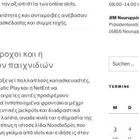
ην αξιοπιστία των online slots.
08.00–14.00 
ατότητες και ανταμοιβές ανέβασαν
JIM Neuruppi
ασκέδασης και συμμετοχής.
Präsidentenstr.
16816 Neurupp
ροχοι και η
Suchen
ν παιχνιδιών
nach:
φιλοξενεί πολλαπλούς κατασκευαστές,
TERMINE
ic Play και η NetEnt να
εταιρείες αυτές προσφέρουν
κά τυποποιημένα φρουτάκια μέχρι
M
D
υτικές jackpots και διαδραστικά
πλαίσιο, αναδεικνύεται η σημασία της
όπως η ιστοσελίδα NoodleSpin, που
3
4
 γκάμα από slots και ειδήσεις στον