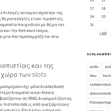
10
11
17
18
οι επιλογές αυτοματισμού και της
24
25
ις θεματολογίες είναι τεράστιες.
αρουσία παιχνιδιών με θέμα την
31
α και την ποπ κουλτούρα,
« Juli
πειρία που προσαρμόζεται στα
SCHLAGWÖR
ιοπιστίας και της
audio
aud
 χώρο των slots
blau
buch
clubderroten
ροσφέρουν όχι μόνο διασκέδαση
τερη διαφάνεια και δίκαιη
dokumentati
 βασίζονται σε RNG, διασφαλίζοντας
Fotoreportag
ι πιστοποιήσεις από ανεξάρτητους
ξιοπιστία. Επιπλέον, η συνεχής