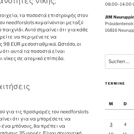
ανότητες νίκης;
08.00–14.00 
οιχεία, τα ποσοστά επιστροφής στον
JIM Neuruppi
του needforslots κυμαίνονται μεταξύ
Präsidentenstr.
 παιχνίδι. Αυτό σημαίνει ότι για κάθε
16816 Neurupp
ρείτε να περιμένετε να
 98 EUR μεσοσταθμικά. Ωστόσο, οι
 ότι αυτά τα ποσοστά είναι
Suchen
ι νίκες σε ατομικό επίπεδο.
nach:
TERMINE
αιτήσεις
M
D
ύ για τις προσφορές του needforslots
μαίνει ότι για να μπορέσετε να
3
4
 ένα μπόνους, θα πρέπει να
μπόνους 35 φορές. Είναι σημαντικό