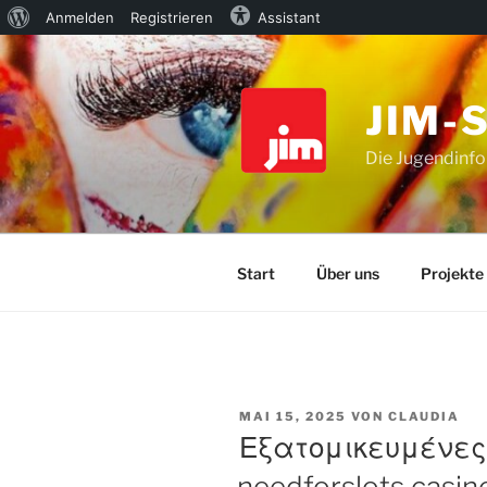
Über
Anmelden
Registrieren
Assistant
Zum
WordPress
Inhalt
springen
JIM-
Die Jugendinfo
Start
Über uns
Projekte
VERÖFFENTLICHT
MAI 15, 2025
VON
CLAUDIA
AM
Εξατομικευμένες
needforslots casin