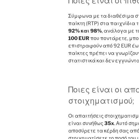
Ποιες είναι οι πιθ
Σύμφωνα με τα διαθέσιμα στ
παίκτη (RTP) στα παιχνίδια 
92% και 98%
, ανάλογα με το
100 EUR
που ποντάρετε, μπο
επιστραφούν από 92 EUR έως
παίκτες πρέπει να γνωρίζουν
στατιστικά και δεν εγγυώντα
Ποιες είναι οι απ
στοιχηματισμού;
Οι απαιτήσεις στοιχηματισμο
είναι συνήθως
35x
. Αυτό ση
αποσύρετε τα κέρδη σας από
στοιχηματίσετε το ποσό του 