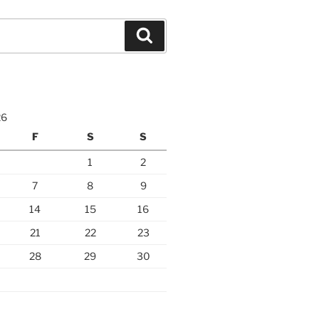
Suchen
26
F
S
S
1
2
7
8
9
14
15
16
21
22
23
28
29
30