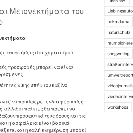
interview
αι Μειονεκτήματα του
Lieblingsauto
o
mikrodama
naturschutz
νεκτήματα
raumpioniere
ές απαιτήσεις στοιχηματισμού
songwriting
straßeninter
κές προσφορές μπορεί να είναι
ορισμένες
umweltreport
ότητες νίκης υπέρ του καζίνο
videojournal
viedeointerv
ots καζίνο προσφέρει ενδιαφέρουσες
workshops
 αλλά οι παίκτες θα πρέπει να
βάζουν προσεκτικά τους όρους και τις
και η ασφάλεια είναι βασικά
σέξετε, και η καλή ενημέρωση μπορεί