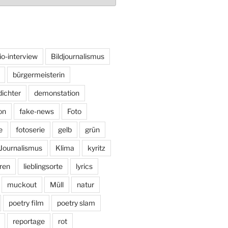
io-interview
Bildjournalismus
bürgermeisterin
dichter
demonstation
on
fake-news
Foto
e
fotoserie
gelb
grün
Journalismus
Klima
kyritz
ren
lieblingsorte
lyrics
muckout
Müll
natur
poetry film
poetry slam
reportage
rot