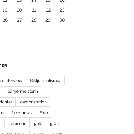
12
13
14
15
16
19
20
21
22
23
26
27
28
29
30
TER
io-interview
Bildjournalismus
bürgermeisterin
dichter
demonstation
on
fake-news
Foto
e
fotoserie
gelb
grün