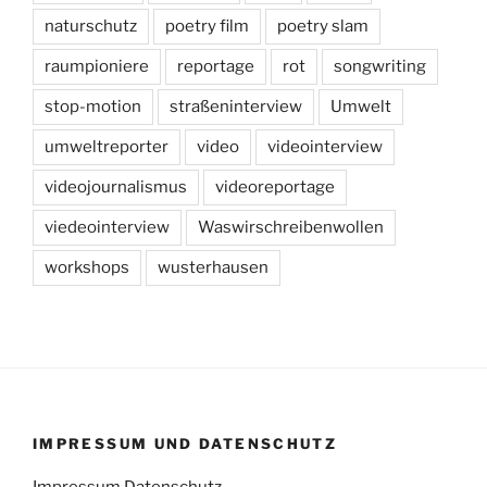
naturschutz
poetry film
poetry slam
raumpioniere
reportage
rot
songwriting
stop-motion
straßeninterview
Umwelt
umweltreporter
video
videointerview
videojournalismus
videoreportage
viedeointerview
Waswirschreibenwollen
workshops
wusterhausen
IMPRESSUM UND DATENSCHUTZ