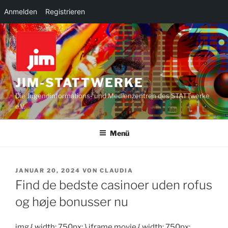
Anmelden
Registrieren
Zum
Inhalt
springen
JIM-STATTWERKE
Die Jugendinformations- und Medienzentren des STATTwerke
e.V.
Menü
VERÖFFENTLICHT
JANUAR 20, 2024
VON
CLAUDIA
AM
Find de bedste casinoer uden rofus
og høje bonusser nu
img { width: 750px; } iframe.movie { width: 750px;