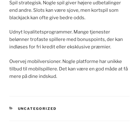
Spil strategisk. Nogle spil giver højere udbetalinger
end andre. Slots kan være sjove, men kortspil som
blackjack kan ofte give bedre odds.
Udnyt loyalitetsprogrammer. Mange tjenester
belønner trofaste spillere med bonuspoints, der kan
indløses for fri kredit eller eksklusive præmier.
Overvej mobilversioner. Nogle platforme har unikke
tilbud til mobilspillere. Det kan være en god måde at få
mere på dine indskud.
KATEGORIEN
UNCATEGORIZED