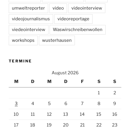
umweltreporter
video
videointerview
videojournalismus
videoreportage
viedeointerview
Waswirschreibenwollen
workshops
wusterhausen
TERMINE
August 2026
M
D
M
D
F
S
S
1
2
3
4
5
6
7
8
9
10
11
12
13
14
15
16
17
18
19
20
21
22
23