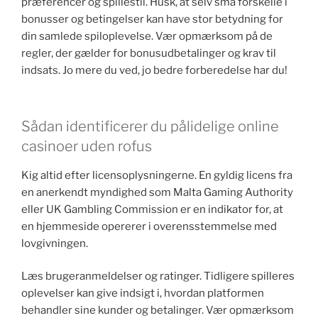
præferencer og spillestil. Husk, at selv små forskelle i
bonusser og betingelser kan have stor betydning for
din samlede spiloplevelse. Vær opmærksom på de
regler, der gælder for bonusudbetalinger og krav til
indsats. Jo mere du ved, jo bedre forberedelse har du!
Sådan identificerer du pålidelige online
casinoer uden rofus
Kig altid efter licensoplysningerne. En gyldig licens fra
en anerkendt myndighed som Malta Gaming Authority
eller UK Gambling Commission er en indikator for, at
en hjemmeside opererer i overensstemmelse med
lovgivningen.
Læs brugeranmeldelser og ratinger. Tidligere spilleres
oplevelser kan give indsigt i, hvordan platformen
behandler sine kunder og betalinger. Vær opmærksom