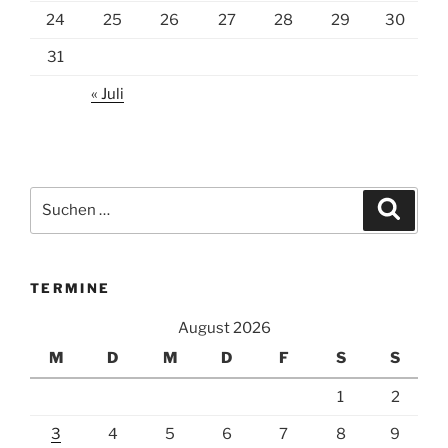
24
25
26
27
28
29
30
31
« Juli
Suchen
Suche
nach:
TERMINE
August 2026
M
D
M
D
F
S
S
1
2
3
4
5
6
7
8
9