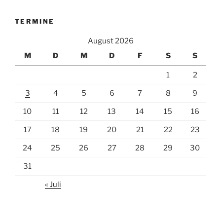
TERMINE
August 2026
M
D
M
D
F
S
S
1
2
3
4
5
6
7
8
9
10
11
12
13
14
15
16
17
18
19
20
21
22
23
24
25
26
27
28
29
30
31
« Juli