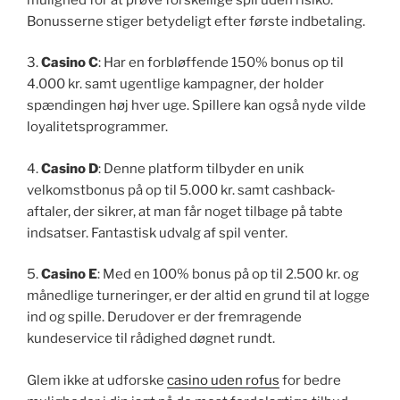
Bonusserne stiger betydeligt efter første indbetaling.
3.
Casino C
: Har en forbløffende 150% bonus op til
4.000 kr. samt ugentlige kampagner, der holder
spændingen høj hver uge. Spillere kan også nyde vilde
loyalitetsprogrammer.
4.
Casino D
: Denne platform tilbyder en unik
velkomstbonus på op til 5.000 kr. samt cashback-
aftaler, der sikrer, at man får noget tilbage på tabte
indsatser. Fantastisk udvalg af spil venter.
5.
Casino E
: Med en 100% bonus på op til 2.500 kr. og
månedlige turneringer, er der altid en grund til at logge
ind og spille. Derudover er der fremragende
kundeservice til rådighed døgnet rundt.
Glem ikke at udforske
casino uden rofus
for bedre