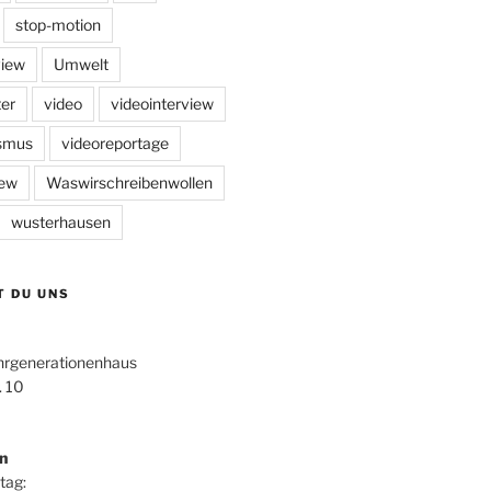
stop-motion
view
Umwelt
er
video
videointerview
ismus
videoreportage
iew
Waswirschreibenwollen
wusterhausen
T DU UNS
hrgenerationenhaus
. 10
n
tag: