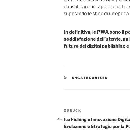
consolidare un rapporto di fidel
superando le sfide di un’epoca 
In definitiva, le PWA sono il p
soddisfazione dell’utente, un 
futuro del digital publishing e
KATEGORIEN
UNCATEGORIZED
Beitragsnavigation
Vorheriger
ZURÜCK
Beitrag
Ice Fishing e Innovazione Digita
Evoluzione e Strategie per la P