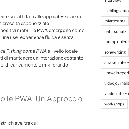
interview
Lieblingsauto
nte si è affidata alle app native e ai siti
mikrodama
la crescita esponenziale
ispositivi mobili, le PWA emergono come
naturschutz
 una user experience fluida e senza
raumpioniere
a Ice Fishing come PWA
a livello locale
songwriting
ati di mantenere un’interazione costante
straßeninter
empi di caricamento e migliorando
umweltreport
videojournal
viedeointerv
ro le PWA: Un Approccio
workshops
tri chiave, tra cui: