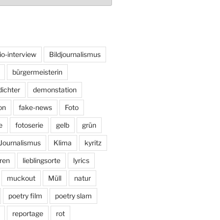
io-interview
Bildjournalismus
bürgermeisterin
dichter
demonstation
on
fake-news
Foto
e
fotoserie
gelb
grün
Journalismus
Klima
kyritz
ren
lieblingsorte
lyrics
muckout
Müll
natur
poetry film
poetry slam
reportage
rot