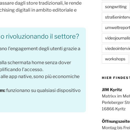
assare dagli store tradizionali, le rende
songwriting
chising digitali in ambito editoriale e
straßeninter
umweltreport
 rivoluzionando il settore?
videojournal
viedeointerv
ano l’engagement degli utenti grazie a
workshops
alla schermata home senza dover
plificando l’accesso.
 alle app native, sono più economiche
HIER FINDES
JIM Kyritz
rm:
funzionano su qualsiasi dispositivo
Matrixx im Me
Perleberger Str
16866 Kyritz
Öffnungszeite
Montag bis Frei