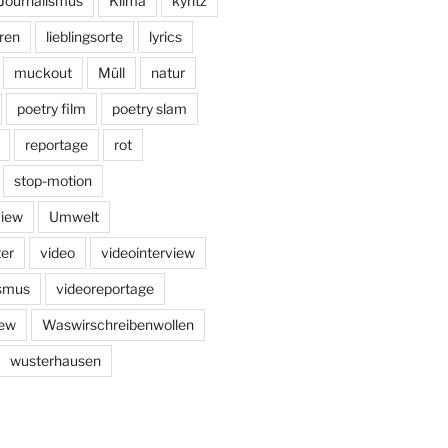
Journalismus
Klima
kyritz
ren
lieblingsorte
lyrics
muckout
Müll
natur
poetry film
poetry slam
reportage
rot
stop-motion
view
Umwelt
er
video
videointerview
ismus
videoreportage
iew
Waswirschreibenwollen
wusterhausen