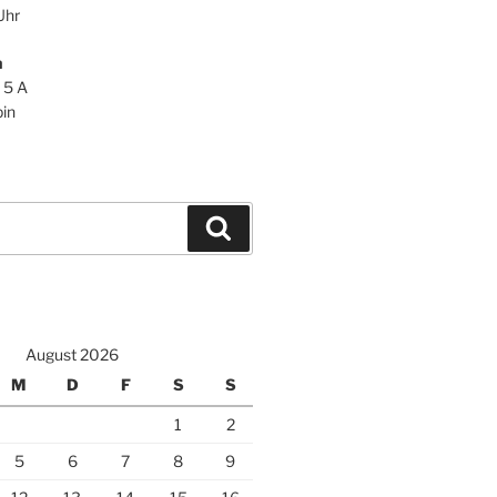
Uhr
n
 5 A
in
Suchen
August 2026
M
D
F
S
S
1
2
5
6
7
8
9