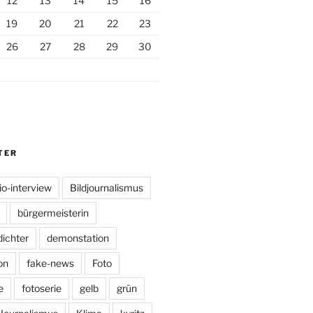
12
13
14
15
16
19
20
21
22
23
26
27
28
29
30
TER
io-interview
Bildjournalismus
bürgermeisterin
dichter
demonstation
on
fake-news
Foto
e
fotoserie
gelb
grün