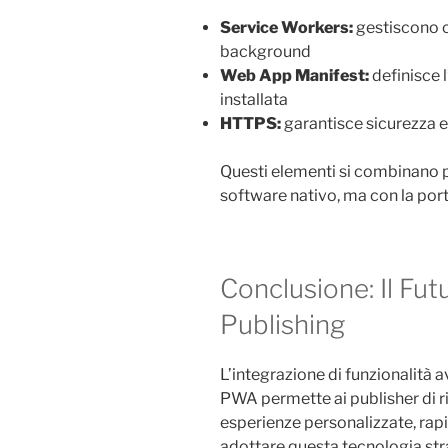
Service Workers:
gestiscono c
background
Web App Manifest:
definisce l
installata
HTTPS:
garantisce sicurezza e 
Questi elementi si combinano 
software nativo, ma con la porta
Conclusione: Il Fut
Publishing
L’integrazione di funzionalità 
PWA permette ai publisher di r
esperienze personalizzate, rapi
adottare questa tecnologia stra