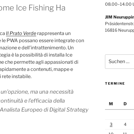
08.00–14.00 
Come Ice Fishing Ha
JIM Neuruppi
Präsidentenstr.
16816 Neurupp
sca
Il Prato Verde
rappresenta un
le PWA possano essere integrate con
mazione e dell’intrattenimento. Un
gia è la possibilità di installa Ice
Suchen
e che permette agli appassionati di
nach:
rapidamente a contenuti, mappe e
i rete instabile.
TERMINE
 un’opzione, ma una necessità
ontinuità e l’efficacia della
M
D
Analista Europeo di Digital Strategy
3
4