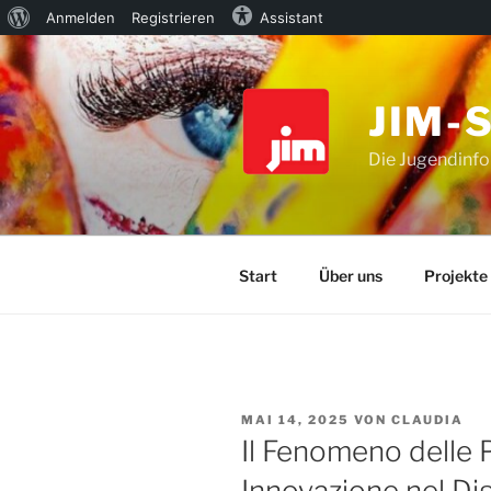
Über
Anmelden
Registrieren
Assistant
Zum
WordPress
Inhalt
springen
JIM-
Die Jugendinfo
Start
Über uns
Projekte
VERÖFFENTLICHT
MAI 14, 2025
VON
CLAUDIA
AM
Il Fenomeno delle
Innovazione nel Dig