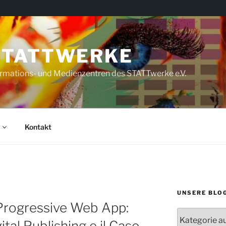
STATTWERKE
rmations- und Medienzentren des STATTwerke e.V.
Kontakt
UNSERE BLO
 Progressive Web App:
Unsere
ital Publishing e il Caso
Blogs