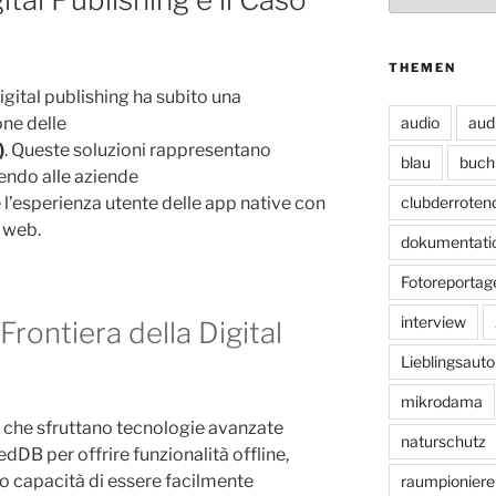
THEMEN
digital publishing ha subito una
audio
aud
one delle
)
. Queste soluzioni rappresentano
blau
buch
endo alle aziende
clubderroten
’esperienza utente delle app native con
l web.
dokumentati
Fotoreportag
interview
rontiera della Digital
Lieblingsauto
mikrodama
che sfruttano tecnologie avanzate
naturschutz
DB per offrire funzionalità offline,
ro capacità di essere facilmente
raumpioniere