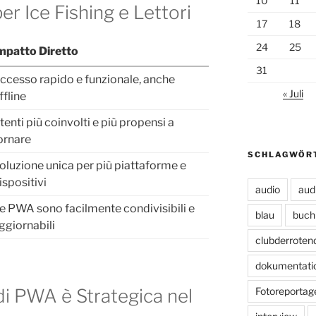
10
11
er Ice Fishing e Lettori
17
18
24
25
mpatto Diretto
31
ccesso rapido e funzionale, anche
« Juli
ffline
tenti più coinvolti e più propensi a
ornare
SCHLAGWÖR
oluzione unica per più piattaforme e
ispositivi
audio
aud
e PWA sono facilmente condivisibili e
blau
buch
ggiornabili
clubderroten
dokumentati
di PWA è Strategica nel
Fotoreportag