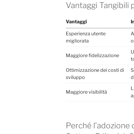
Vantaggi Tangibili p
Vantaggi
I
Esperienza utente
A
migliorata
o
U
Maggiore fidelizzazione
t
Ottimizzazione dei costi di
S
sviluppo
d
L
Maggiore visibilità
a
Perché l’adozione 