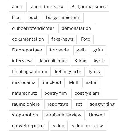
audio
audio-interview
Bildjournalismus
blau
buch
bürgermeisterin
clubderrotendichter
demonstation
dokumentation
fake-news
Foto
Fotoreportage
fotoserie
gelb
grün
interview
Journalismus
Klima
kyritz
Lieblingsautoren
lieblingsorte
lyrics
mikrodama
muckout
Müll
natur
naturschutz
poetry film
poetry slam
raumpioniere
reportage
rot
songwriting
stop-motion
straßeninterview
Umwelt
umweltreporter
video
videointerview