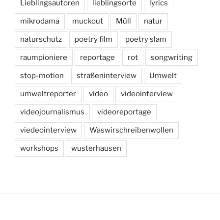
Lieblingsautoren
lieblingsorte
lyrics
mikrodama
muckout
Müll
natur
naturschutz
poetry film
poetry slam
raumpioniere
reportage
rot
songwriting
stop-motion
straßeninterview
Umwelt
umweltreporter
video
videointerview
videojournalismus
videoreportage
viedeointerview
Waswirschreibenwollen
workshops
wusterhausen