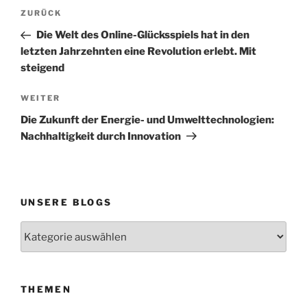
Beitragsnavigation
Vorheriger
ZURÜCK
Beitrag
Die Welt des Online-Glücksspiels hat in den
letzten Jahrzehnten eine Revolution erlebt. Mit
steigend
Nächster
WEITER
Beitrag
Die Zukunft der Energie- und Umwelttechnologien:
Nachhaltigkeit durch Innovation
UNSERE BLOGS
Unsere
Blogs
THEMEN