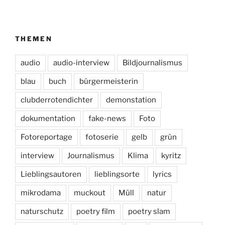
THEMEN
audio
audio-interview
Bildjournalismus
blau
buch
bürgermeisterin
clubderrotendichter
demonstation
dokumentation
fake-news
Foto
Fotoreportage
fotoserie
gelb
grün
interview
Journalismus
Klima
kyritz
Lieblingsautoren
lieblingsorte
lyrics
mikrodama
muckout
Müll
natur
naturschutz
poetry film
poetry slam