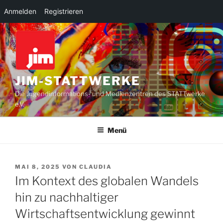
Anmelden
Registrieren
Zum
Inhalt
springen
JIM-STATTWERKE
Die Jugendinformations- und Medienzentren des STATTwerke
e.V.
Menü
VERÖFFENTLICHT
MAI 8, 2025
VON
CLAUDIA
AM
Im Kontext des globalen Wandels
hin zu nachhaltiger
Wirtschaftsentwicklung gewinnt