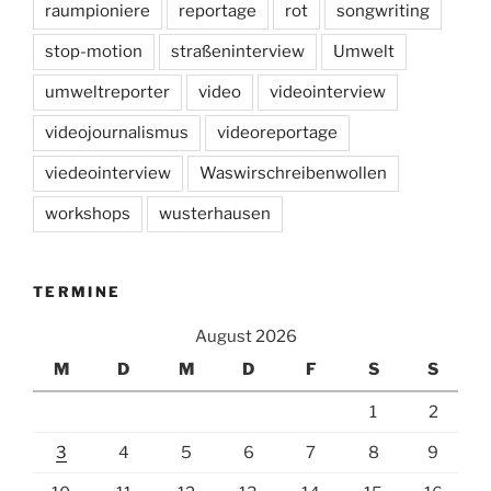
raumpioniere
reportage
rot
songwriting
stop-motion
straßeninterview
Umwelt
umweltreporter
video
videointerview
videojournalismus
videoreportage
viedeointerview
Waswirschreibenwollen
workshops
wusterhausen
TERMINE
August 2026
M
D
M
D
F
S
S
1
2
3
4
5
6
7
8
9