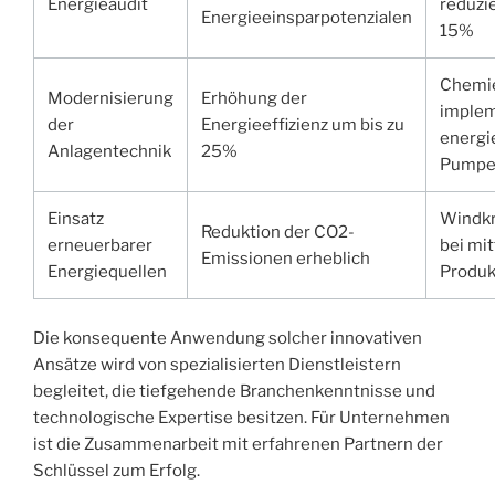
Energieaudit
reduzi
Energieeinsparpotenzialen
15%
Chemi
Modernisierung
Erhöhung der
implem
der
Energieeffizienz um bis zu
energi
Anlagentechnik
25%
Pumpe
Einsatz
Windkr
Reduktion der CO2-
erneuerbarer
bei mi
Emissionen erheblich
Energiequellen
Produk
Die konsequente Anwendung solcher innovativen
Ansätze wird von spezialisierten Dienstleistern
begleitet, die tiefgehende Branchenkenntnisse und
technologische Expertise besitzen. Für Unternehmen
ist die Zusammenarbeit mit erfahrenen Partnern der
Schlüssel zum Erfolg.