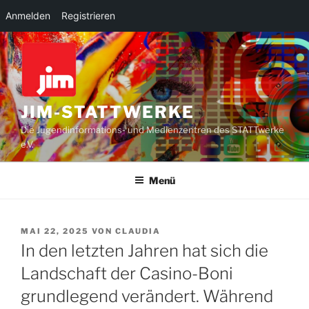
Anmelden
Registrieren
Zum
Inhalt
springen
JIM-STATTWERKE
Die Jugendinformations- und Medienzentren des STATTwerke
e.V.
Menü
VERÖFFENTLICHT
MAI 22, 2025
VON
CLAUDIA
AM
In den letzten Jahren hat sich die
Landschaft der Casino-Boni
grundlegend verändert. Während