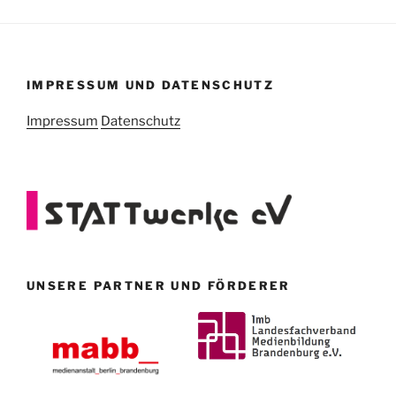
IMPRESSUM UND DATENSCHUTZ
Impressum
Datenschutz
UNSERE PARTNER UND FÖRDERER