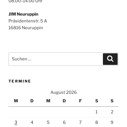
08.00–14.00 Uhr
JIM Neuruppin
Präsidentenstr. 5 A
16816 Neuruppin
Suchen
Suche
nach:
TERMINE
August 2026
M
D
M
D
F
S
S
1
2
3
4
5
6
7
8
9