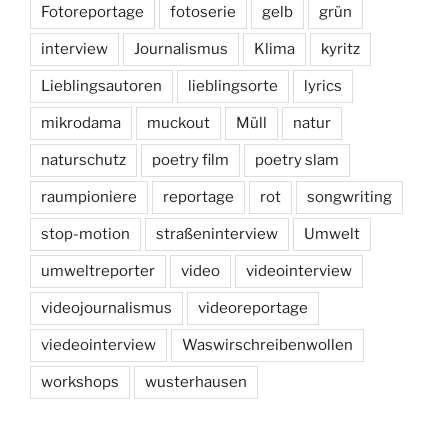
Fotoreportage
fotoserie
gelb
grün
interview
Journalismus
Klima
kyritz
Lieblingsautoren
lieblingsorte
lyrics
mikrodama
muckout
Müll
natur
naturschutz
poetry film
poetry slam
raumpioniere
reportage
rot
songwriting
stop-motion
straßeninterview
Umwelt
umweltreporter
video
videointerview
videojournalismus
videoreportage
viedeointerview
Waswirschreibenwollen
workshops
wusterhausen