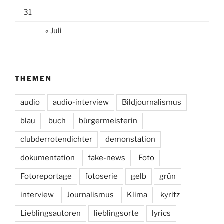
31
« Juli
THEMEN
audio
audio-interview
Bildjournalismus
blau
buch
bürgermeisterin
clubderrotendichter
demonstation
dokumentation
fake-news
Foto
Fotoreportage
fotoserie
gelb
grün
interview
Journalismus
Klima
kyritz
Lieblingsautoren
lieblingsorte
lyrics