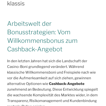
klassis
Arbeitswelt der
Bonusstrategien: Vom
Willkommensbonus zum
Cashback-Angebot
In den letzten Jahren hat sich die Landschaft der
Casino-Boni grundlegend verändert. Während
klassische Willkommensboni und Freispiele nach wie
vor die Aufmerksamkeit auf sich ziehen, gewinnen
alternative Optionen wie
Cashback-Angebote
zunehmend an Bedeutung. Diese Entwicklung spiegelt
die wachsende Komplexität des Marktes wider, in dem
Transparenz, Risikomanagement und Kundenbindung