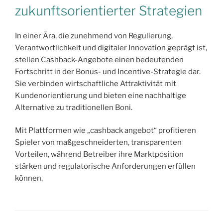
zukunftsorientierter Strategien
In einer Ära, die zunehmend von Regulierung,
Verantwortlichkeit und digitaler Innovation geprägt ist,
stellen Cashback-Angebote einen bedeutenden
Fortschritt in der Bonus- und Incentive-Strategie dar.
Sie verbinden wirtschaftliche Attraktivität mit
Kundenorientierung und bieten eine nachhaltige
Alternative zu traditionellen Boni.
Mit Plattformen wie „cashback angebot“ profitieren
Spieler von maßgeschneiderten, transparenten
Vorteilen, während Betreiber ihre Marktposition
stärken und regulatorische Anforderungen erfüllen
können.