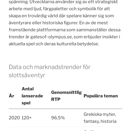
spänning. Utvecklarna använder sig av ett strategiskt
arbete med ljud, färgpaletter och symbolik för att
skapa en trovärdig värld där spelare känner sig som
äventyrare eller historiska figurer. En av de mest
framstående plattformarna som sammanställer dessa
trender är gatesof-olympus.se, som erbjuder insikter i
aktuella spel och deras kulturella betydelse.
Data och marknadstrender för
slottsäventyr
Antal
Genomsnittlig
År
lanserade
Populära teman
RTP
spel
Grekiska myter,
2020
120+
96.5%
fantasy, historia