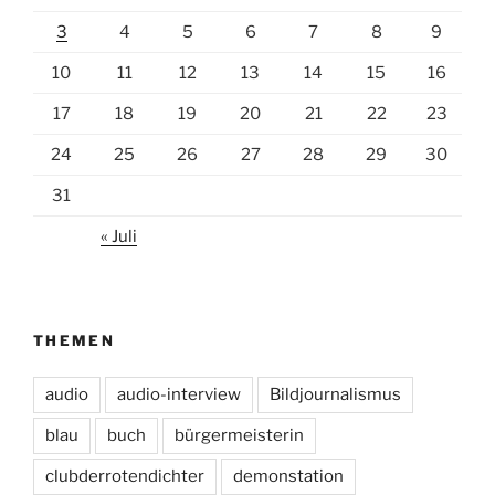
3
4
5
6
7
8
9
10
11
12
13
14
15
16
17
18
19
20
21
22
23
24
25
26
27
28
29
30
31
« Juli
THEMEN
audio
audio-interview
Bildjournalismus
blau
buch
bürgermeisterin
clubderrotendichter
demonstation