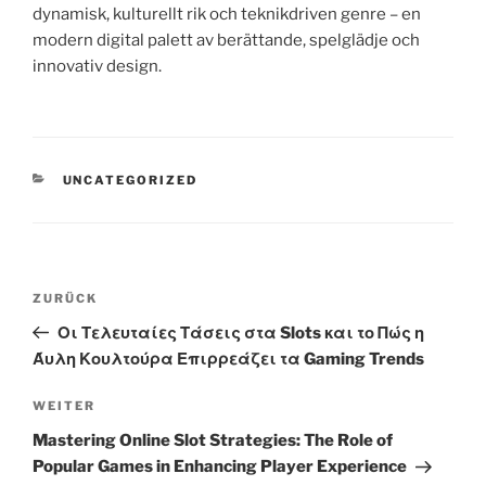
dynamisk, kulturellt rik och teknikdriven genre – en
modern digital palett av berättande, spelglädje och
innovativ design.
KATEGORIEN
UNCATEGORIZED
Beitragsnavigation
Vorheriger
ZURÜCK
Beitrag
Οι Τελευταίες Τάσεις στα Slots και το Πώς η
Άυλη Κουλτούρα Επιρρεάζει τα Gaming Trends
Nächster
WEITER
Beitrag
Mastering Online Slot Strategies: The Role of
Popular Games in Enhancing Player Experience