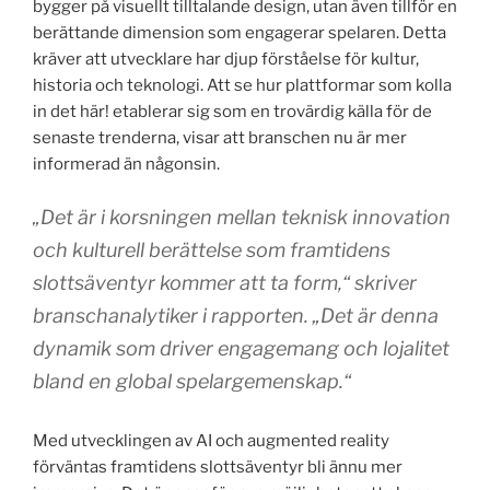
bygger på visuellt tilltalande design, utan även tillför en
berättande dimension som engagerar spelaren. Detta
kräver att utvecklare har djup förståelse för kultur,
historia och teknologi. Att se hur plattformar som kolla
in det här! etablerar sig som en trovärdig källa för de
senaste trenderna, visar att branschen nu är mer
informerad än någonsin.
„Det är i korsningen mellan teknisk innovation
och kulturell berättelse som framtidens
slottsäventyr kommer att ta form,“ skriver
branschanalytiker i rapporten. „Det är denna
dynamik som driver engagemang och lojalitet
bland en global spelargemenskap.“
Med utvecklingen av AI och augmented reality
förväntas framtidens slottsäventyr bli ännu mer