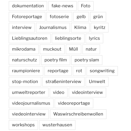
dokumentation
fake-news
Foto
Fotoreportage
fotoserie
gelb
grün
interview
Journalismus
Klima
kyritz
Lieblingsautoren
lieblingsorte
lyrics
mikrodama
muckout
Müll
natur
naturschutz
poetry film
poetry slam
raumpioniere
reportage
rot
songwriting
stop-motion
straßeninterview
Umwelt
umweltreporter
video
videointerview
videojournalismus
videoreportage
viedeointerview
Waswirschreibenwollen
workshops
wusterhausen