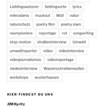
Lieblingsautoren
lieblingsorte
lyrics
mikrodama
muckout
Müll
natur
naturschutz
poetry film
poetry slam
raumpioniere
reportage
rot
songwriting
stop-motion
straßeninterview
Umwelt
umweltreporter
video
videointerview
videojournalismus
videoreportage
viedeointerview
Waswirschreibenwollen
workshops
wusterhausen
HIER FINDEST DU UNS
JIM Kyritz