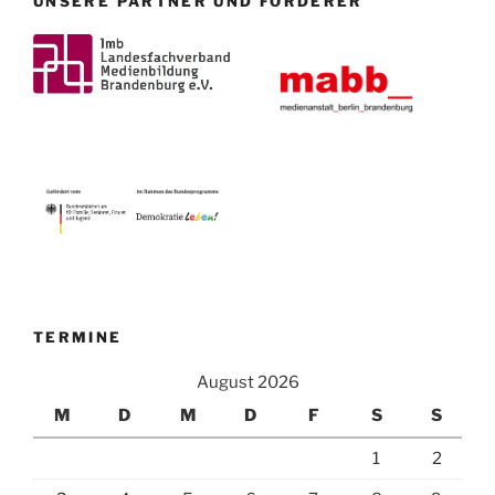
UNSERE PARTNER UND FÖRDERER
TERMINE
August 2026
M
D
M
D
F
S
S
1
2