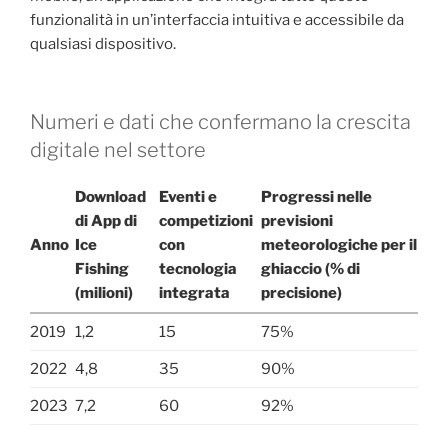
funzionalità in un’interfaccia intuitiva e accessibile da
qualsiasi dispositivo.
Numeri e dati che confermano la crescita
digitale nel settore
Download
Eventi e
Progressi nelle
di App di
competizioni
previsioni
Anno
Ice
con
meteorologiche per il
Fishing
tecnologia
ghiaccio (% di
(milioni)
integrata
precisione)
2019
1,2
15
75%
2022
4,8
35
90%
2023
7,2
60
92%