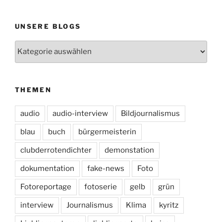
UNSERE BLOGS
Unsere
Blogs
THEMEN
audio
audio-interview
Bildjournalismus
blau
buch
bürgermeisterin
clubderrotendichter
demonstation
dokumentation
fake-news
Foto
Fotoreportage
fotoserie
gelb
grün
interview
Journalismus
Klima
kyritz