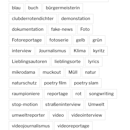
blau
buch
bürgermeisterin
clubderrotendichter
demonstation
dokumentation
fake-news
Foto
Fotoreportage
fotoserie
gelb
grün
interview
Journalismus
Klima
kyritz
Lieblingsautoren
lieblingsorte
lyrics
mikrodama
muckout
Müll
natur
naturschutz
poetry film
poetry slam
raumpioniere
reportage
rot
songwriting
stop-motion
straßeninterview
Umwelt
umweltreporter
video
videointerview
videojournalismus
videoreportage