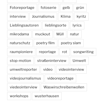
Fotoreportage
fotoserie
gelb
grün
interview
Journalismus
Klima
kyritz
Lieblingsautoren
lieblingsorte
lyrics
mikrodama
muckout
Müll
natur
naturschutz
poetry film
poetry slam
raumpioniere
reportage
rot
songwriting
stop-motion
straßeninterview
Umwelt
umweltreporter
video
videointerview
videojournalismus
videoreportage
viedeointerview
Waswirschreibenwollen
workshops
wusterhausen