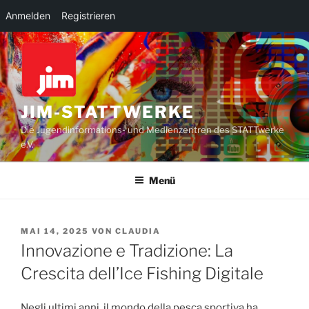
Anmelden
Registrieren
Zum
Inhalt
springen
JIM-STATTWERKE
Die Jugendinformations- und Medienzentren des STATTwerke
e.V.
Menü
VERÖFFENTLICHT
MAI 14, 2025
VON
CLAUDIA
AM
Innovazione e Tradizione: La
Crescita dell’Ice Fishing Digitale
Negli ultimi anni, il mondo della pesca sportiva ha