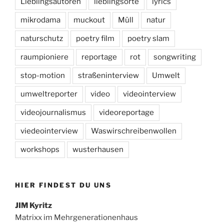
Lieblingsautoren
lieblingsorte
lyrics
mikrodama
muckout
Müll
natur
naturschutz
poetry film
poetry slam
raumpioniere
reportage
rot
songwriting
stop-motion
straßeninterview
Umwelt
umweltreporter
video
videointerview
videojournalismus
videoreportage
viedeointerview
Waswirschreibenwollen
workshops
wusterhausen
HIER FINDEST DU UNS
JIM Kyritz
Matrixx im Mehrgenerationenhaus