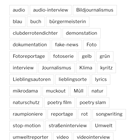
audio
audio-interview
Bildjournalismus
blau
buch
bürgermeisterin
clubderrotendichter
demonstation
dokumentation
fake-news
Foto
Fotoreportage
fotoserie
gelb
grün
interview
Journalismus
Klima
kyritz
Lieblingsautoren
lieblingsorte
lyrics
mikrodama
muckout
Müll
natur
naturschutz
poetry film
poetry slam
raumpioniere
reportage
rot
songwriting
stop-motion
straßeninterview
Umwelt
umweltreporter
video
videointerview