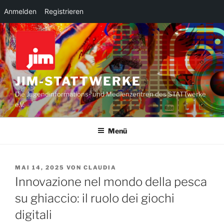
Anmelden
Registrieren
Zum
Inhalt
springen
JIM-STATTWERKE
Die Jugendinformations- und Medienzentren des STATTwerke
e.V.
Menü
VERÖFFENTLICHT
MAI 14, 2025
VON
CLAUDIA
AM
Innovazione nel mondo della pesca
su ghiaccio: il ruolo dei giochi
digitali