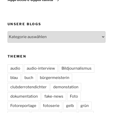
UNSERE BLOGS
Unsere
Blogs
THEMEN
audio
audio-interview
Bildjournalismus
blau
buch
bürgermeisterin
clubderrotendichter
demonstation
dokumentation
fake-news
Foto
Fotoreportage
fotoserie
gelb
grün