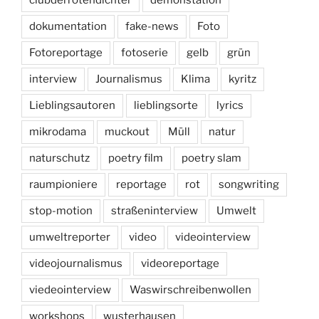
dokumentation
fake-news
Foto
Fotoreportage
fotoserie
gelb
grün
interview
Journalismus
Klima
kyritz
Lieblingsautoren
lieblingsorte
lyrics
mikrodama
muckout
Müll
natur
naturschutz
poetry film
poetry slam
raumpioniere
reportage
rot
songwriting
stop-motion
straßeninterview
Umwelt
umweltreporter
video
videointerview
videojournalismus
videoreportage
viedeointerview
Waswirschreibenwollen
workshops
wusterhausen