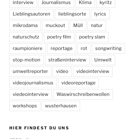
interview
Journalismus
Klima
kyritz
Lieblingsautoren
lieblingsorte
lyrics
mikrodama
muckout
Müll
natur
naturschutz
poetry film
poetry slam
raumpioniere
reportage
rot
songwriting
stop-motion
straßeninterview
Umwelt
umweltreporter
video
videointerview
videojournalismus
videoreportage
viedeointerview
Waswirschreibenwollen
workshops
wusterhausen
HIER FINDEST DU UNS