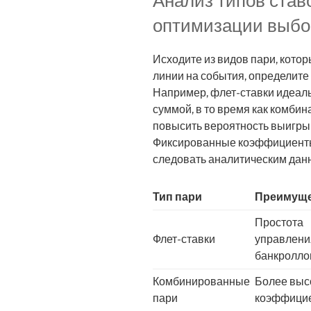
Анализ типов став
оптимизации выбо
Исходите из видов пари, кото
линии на события, определит
Например, флет-ставки идеал
суммой, в то время как комби
повысить вероятность выигрыш
Фиксированные коэффициенты 
следовать аналитическим данн
Тип пари
Преимуще
Простота
Флет-ставки
управлени
банкролло
Комбинированные
Более выс
пари
коэффици