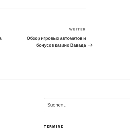
WEITER
Nächster
Beitrag
а
Обзор игровых автоматов и
бонусов казино Вавада
Z
Suchen
nach:
TERMINE