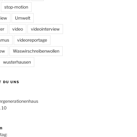
stop-motion
view
Umwelt
er
video
videointerview
ismus
videoreportage
iew
Waswirschreibenwollen
wusterhausen
T DU UNS
hrgenerationenhaus
. 10
n
tag: