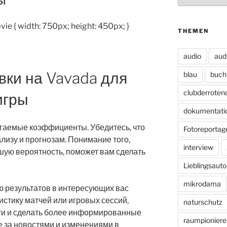
vie { width: 750px; height: 450px; }
THEMEN
audio
aud
вки на Vavada для
blau
buch
clubderroten
игры
dokumentati
агаемые коэффициенты. Убедитесь, что
Fotoreportag
лизу и прогнозам. Понимание того,
interview
шую вероятность, поможет вам сделать
Lieblingsauto
mikrodama
ю результатов в интересующих вас
истику матчей или игровых сессий,
naturschutz
ти и сделать более информированные
raumpioniere
 за новостями и изменениями в