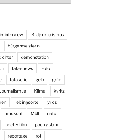
io-interview
Bildjournalismus
bürgermeisterin
dichter
demonstation
on
fake-news
Foto
e
fotoserie
gelb
grün
Journalismus
Klima
kyritz
ren
lieblingsorte
lyrics
muckout
Müll
natur
poetry film
poetry slam
reportage
rot