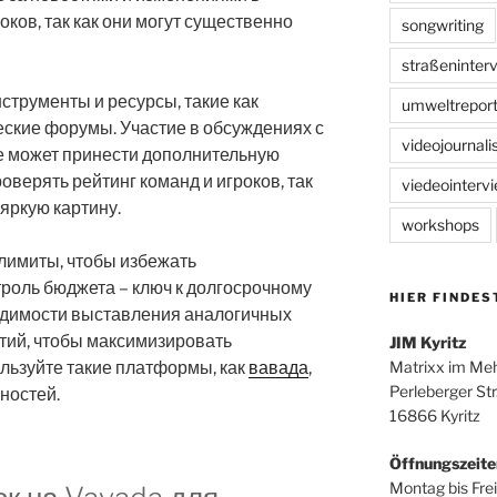
оков, так как они могут существенно
songwriting
straßeninter
струменты и ресурсы, такие как
umweltreport
еские форумы. Участие в обсуждениях с
videojournal
е может принести дополнительную
верять рейтинг команд и игроков, так
viedeointerv
 яркую картину.
workshops
 лимиты, чтобы избежать
роль бюджета – ключ к долгосрочному
HIER FINDES
ходимости выставления аналогичных
тий, чтобы максимизировать
JIM Kyritz
льзуйте такие платформы, как
вавада
,
Matrixx im Me
Perleberger Str
ностей.
16866 Kyritz
Öffnungszeite
Montag bis Frei