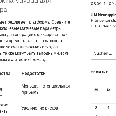
ок на Vavada для
08.00–14.00 
ра
JIM Neuruppi
Präsidentenstr.
рые предлагает платформа. Сравните
16816 Neurupp
е ключевые матчевые параметры.
ьны для операций с фиксированной
нации предоставляют возможность
а за счет нескольких исходов.
Suchen
также могут быть выгодными, если
nach:
ым и статистике команд.
TERMINE
ства
Недостатки
Меньшая потенциальная
я
M
D
прибыль
м
окие
3
4
Увеличение рисков
енты