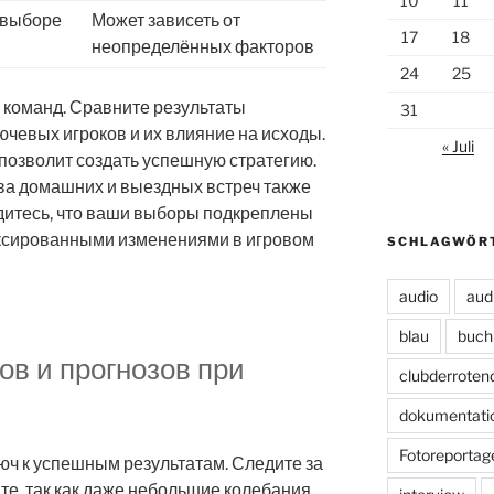
10
11
 выборе
Может зависеть от
17
18
неопределённых факторов
24
25
 команд. Сравните результаты
31
ючевых игроков и их влияние на исходы.
« Juli
позволит создать успешную стратегию.
ва домашних и выездных встреч также
дитесь, что ваши выборы подкреплены
ксированными изменениями в игровом
SCHLAGWÖR
audio
aud
blau
buch
в и прогнозов при
clubderroten
dokumentati
Fotoreportag
юч к успешным результатам. Следите за
те, так как даже небольшие колебания