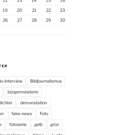
12
13
14
15
16
19
20
21
22
23
26
27
28
29
30
TER
io-interview
Bildjournalismus
bürgermeisterin
dichter
demonstation
on
fake-news
Foto
e
fotoserie
gelb
grün