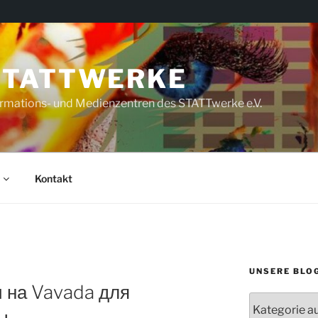
STATTWERKE
rmations- und Medienzentren des STATTwerke e.V.
Kontakt
UNSERE BLO
и на Vavada для
Unsere
ы
Blogs