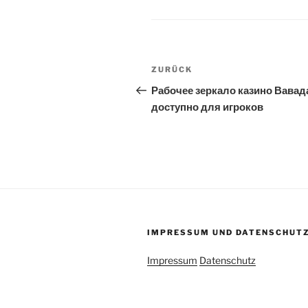
Beitragsnavigation
Vorheriger
ZURÜCK
Beitrag
Рабочее зеркало казино Вавад
доступно для игроков
IMPRESSUM UND DATENSCHUT
Impressum
Datenschutz