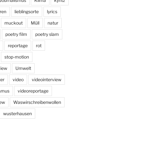
Journalismus
Klima
kyritz
ren
lieblingsorte
lyrics
muckout
Müll
natur
poetry film
poetry slam
reportage
rot
stop-motion
view
Umwelt
er
video
videointerview
ismus
videoreportage
iew
Waswirschreibenwollen
wusterhausen