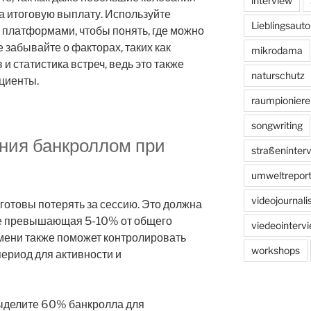
interview
а итоговую выплату. Используйте
Lieblingsauto
 платформами, чтобы понять, где можно
 забывайте о факторах, таких как
mikrodama
и статистика встреч, ведь это также
naturschutz
циенты.
raumpioniere
songwriting
ния банкроллом при
straßeninter
umweltreport
videojournal
 готовы потерять за сессию. Это должна
не превышающая 5-10% от общего
viedeointerv
мени также поможет контролировать
workshops
период для активности и
выделите 60% банкролла для