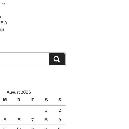
Uhr
n
 5 A
in
Suchen
August 2026
M
D
F
S
S
1
2
5
6
7
8
9