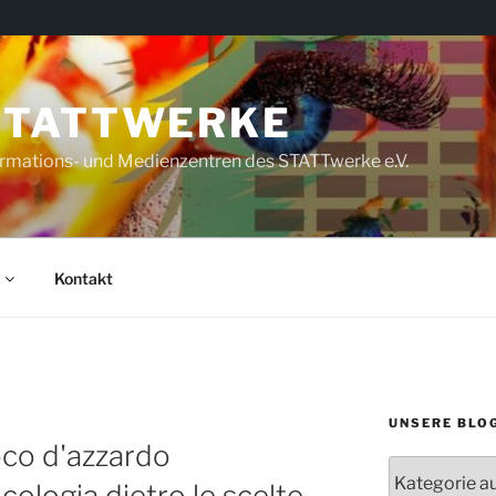
STATTWERKE
rmations- und Medienzentren des STATTwerke e.V.
Kontakt
UNSERE BLO
oco d'azzardo
Unsere
ologia dietro le scelte
Blogs