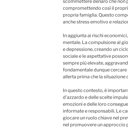
scommettere denaro che non pu
compromettendo così il propri
propria famiglia. Questo compo
anche stress emotivo e relazi
In aggiunta ai rischi economici, 
mentale. La compulsione al gi
e depressione, creando un ciclo
sociale e le aspettative posson
sempre più elevate, aggravando
fondamentale dunque cercare s
allerta prima che la situazione d
In questo contesto, è important
d’azzardo e delle scelte impul
emozioni e delle loro consegue
informate e responsabili. Le c
giocare un ruolo chiave nel pre
nel promuovere un approccio p