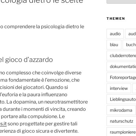
THEMEN
o comprendere la psicologia dietro le
audio
aud
blau
buch
clubderroten
el gioco d’azzardo
dokumentati
eno complesso che coinvolge diverse
Fotoreportag
rima fondamentale è l’emozione, che
cisioni dei giocatori. Quando si
interview
euforia e la paura influenzano
Lieblingsauto
o. La dopamina, un neurotrasmettitore
ta durante i momenti di vincita, creando
mikrodama
 portare alla compulsione. Le
naturschutz
s.it
sono progettate per gestire tali
rienza di gioco sicura e divertente.
raumpioniere