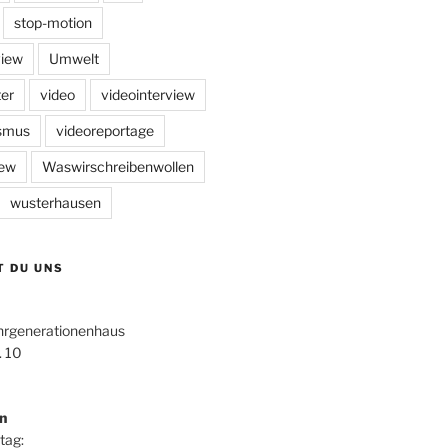
stop-motion
view
Umwelt
er
video
videointerview
ismus
videoreportage
iew
Waswirschreibenwollen
wusterhausen
T DU UNS
hrgenerationenhaus
. 10
n
tag: