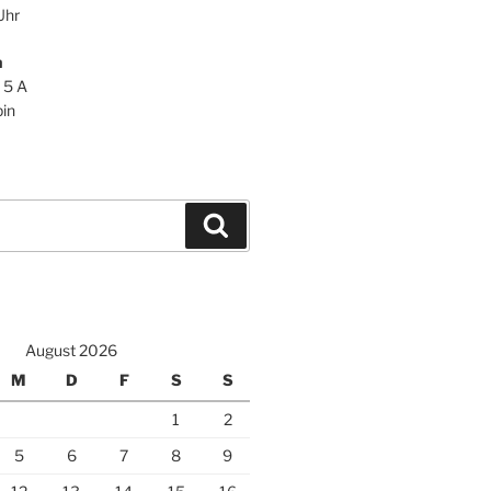
Uhr
n
 5 A
in
Suchen
August 2026
M
D
F
S
S
1
2
5
6
7
8
9