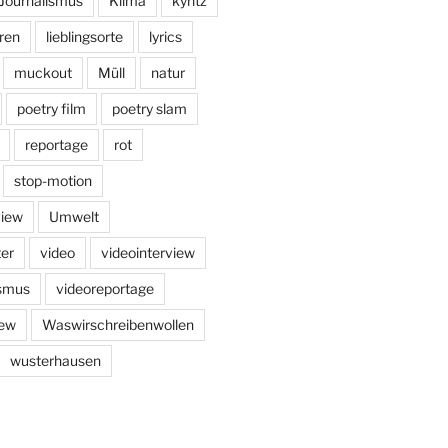
Journalismus
Klima
kyritz
ren
lieblingsorte
lyrics
muckout
Müll
natur
poetry film
poetry slam
reportage
rot
stop-motion
view
Umwelt
er
video
videointerview
ismus
videoreportage
iew
Waswirschreibenwollen
wusterhausen