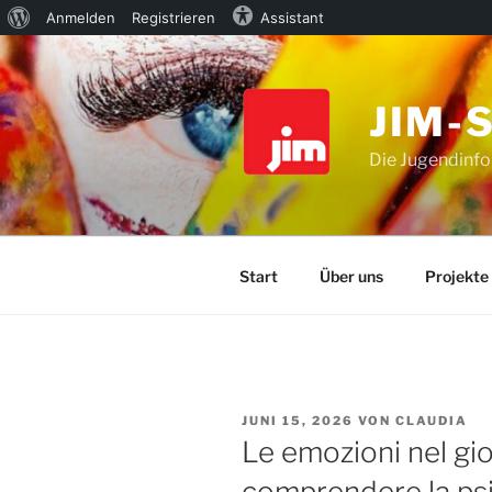
Über
Anmelden
Registrieren
Assistant
Zum
WordPress
Inhalt
springen
JIM-
Die Jugendinfo
Start
Über uns
Projekte
VERÖFFENTLICHT
JUNI 15, 2026
VON
CLAUDIA
AM
Le emozioni nel gi
comprendere la psic