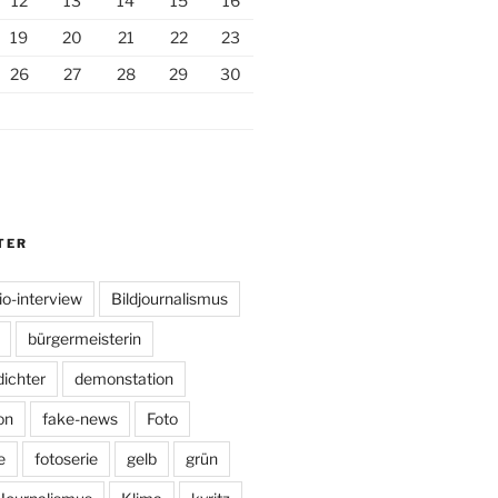
12
13
14
15
16
19
20
21
22
23
26
27
28
29
30
TER
io-interview
Bildjournalismus
bürgermeisterin
dichter
demonstation
on
fake-news
Foto
e
fotoserie
gelb
grün