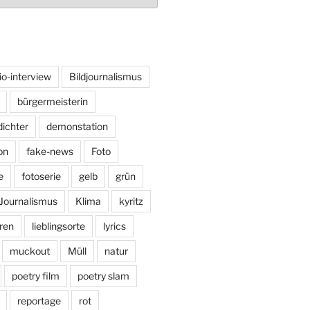
io-interview
Bildjournalismus
bürgermeisterin
dichter
demonstation
on
fake-news
Foto
e
fotoserie
gelb
grün
Journalismus
Klima
kyritz
ren
lieblingsorte
lyrics
muckout
Müll
natur
poetry film
poetry slam
reportage
rot