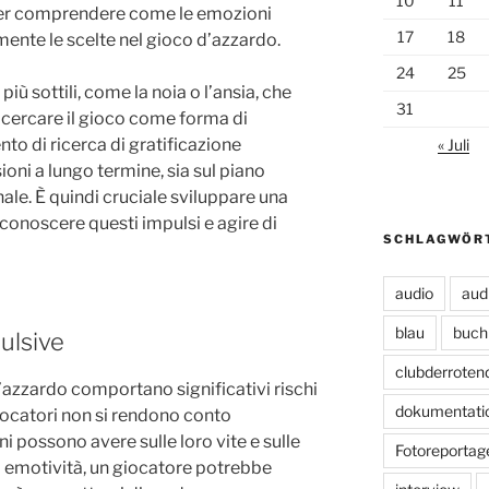
10
11
er comprendere come le emozioni
17
18
nte le scelte nel gioco d’azzardo.
24
25
iù sottili, come la noia o l’ansia, che
31
 cercare il gioco come forma di
o di ricerca di gratificazione
« Juli
oni a lungo termine, sia sul piano
nale. È quindi cruciale sviluppare una
onoscere questi impulsi e agire di
SCHLAGWÖR
audio
aud
blau
buch
pulsive
clubderroten
’azzardo comportano significativi rischi
dokumentati
giocatori non si rendono conto
ni possono avere sulle loro vite e sulle
Fotoreportag
lta emotività, un giocatore potrebbe