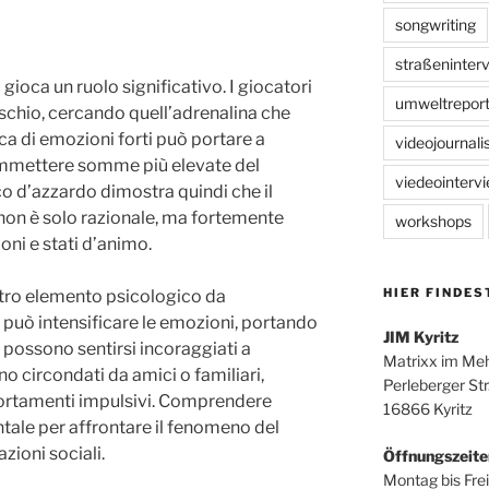
songwriting
straßeninter
a gioca un ruolo significativo. I giocatori
umweltreport
rischio, cercando quell’adrenalina che
rca di emozioni forti può portare a
videojournal
ommettere somme più elevate del
viedeointerv
co d’azzardo dimostra quindi che il
on è solo razionale, ma fortemente
workshops
oni e stati d’animo.
HIER FINDES
 altro elemento psicologico da
 può intensificare le emozioni, portando
JIM Kyritz
ui possono sentirsi incoraggiati a
Matrixx im Me
 circondati da amici o familiari,
Perleberger Str
ortamenti impulsivi. Comprendere
16866 Kyritz
ale per affrontare il fenomeno del
zioni sociali.
Öffnungszeite
Montag bis Frei