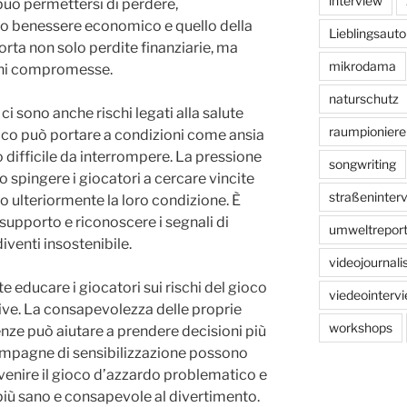
interview
ò permettersi di perdere,
o benessere economico e quello della
Lieblingsauto
rta non solo perdite finanziarie, ma
mikrodama
oni compromesse.
naturschutz
ci sono anche rischi legati alla salute
raumpioniere
oco può portare a condizioni come ansia
 difficile da interrompere. La pressione
songwriting
o spingere i giocatori a cercare vincite
straßeninter
 ulteriormente la loro condizione. È
upporto e riconoscere i segnali di
umweltreport
iventi insostenibile.
videojournal
e educare i giocatori sui rischi del gioco
viedeointerv
sive. La consapevolezza delle proprie
workshops
nze può aiutare a prendere decisioni più
ampagne di sensibilizzazione possono
venire il gioco d’azzardo problematico e
iù sano e consapevole al divertimento.