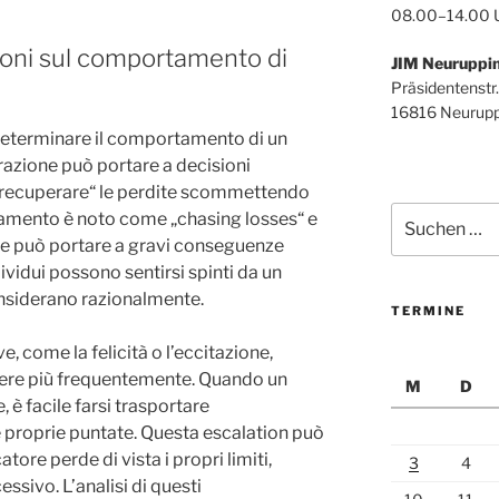
08.00–14.00 
ioni sul comportamento di
JIM Neuruppi
Präsidentenstr.
16816 Neurupp
determinare il comportamento di un
razione può portare a decisioni
i „recuperare“ le perdite scommettendo
Suchen
amento è noto come „chasing losses“ e
nach:
he può portare a gravi conseguenze
ividui possono sentirsi spinti da un
onsiderano razionalmente.
TERMINE
e, come la felicità o l’eccitazione,
re più frequentemente. Quando un
M
D
, è facile farsi trasportare
 proprie puntate. Questa escalation può
catore perde di vista i propri limiti,
3
4
essivo. L’analisi di questi