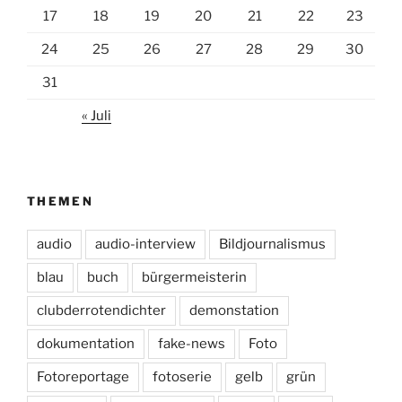
17
18
19
20
21
22
23
24
25
26
27
28
29
30
31
« Juli
THEMEN
audio
audio-interview
Bildjournalismus
blau
buch
bürgermeisterin
clubderrotendichter
demonstation
dokumentation
fake-news
Foto
Fotoreportage
fotoserie
gelb
grün