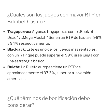
¿Cuáles son los juegos con mayor RTP en
Bdmbet Casino?
Tragaperras:
Algunas tragaperras como „Book of
Dead“ y „Mega Moolah“ tienen un RTP de hasta el 96%
y 94% respectivamente.
Blackjack:
Este es uno de los juegos más rentables,
con un RTP que puede superar el 99% si se juega con
una estrategia básica.
Ruleta:
La Ruleta europea tiene un RTP de
aproximadamente el 97.3%, superior a la versión
americana.
¿Qué términos de bonificación debo
considerar?