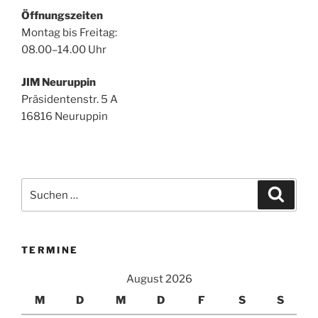
Öffnungszeiten
Montag bis Freitag:
08.00–14.00 Uhr
JIM Neuruppin
Präsidentenstr. 5 A
16816 Neuruppin
Suchen
Suche
nach:
TERMINE
August 2026
M
D
M
D
F
S
S