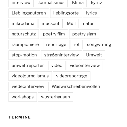
interview
Journalismus
Klima
kyritz
Lieblingsautoren
lieblingsorte
lyrics
mikrodama
muckout
Müll
natur
naturschutz
poetry film
poetry slam
raumpioniere
reportage
rot
songwriting
stop-motion
straßeninterview
Umwelt
umweltreporter
video
videointerview
videojournalismus
videoreportage
viedeointerview
Waswirschreibenwollen
workshops
wusterhausen
TERMINE