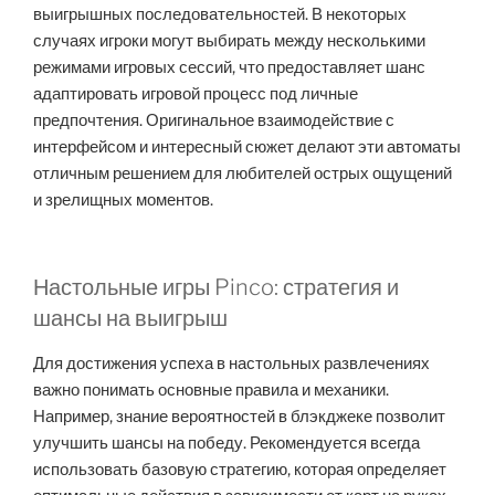
выигрышных последовательностей. В некоторых
случаях игроки могут выбирать между несколькими
режимами игровых сессий, что предоставляет шанс
адаптировать игровой процесс под личные
предпочтения. Оригинальное взаимодействие с
интерфейсом и интересный сюжет делают эти автоматы
отличным решением для любителей острых ощущений
и зрелищных моментов.
Настольные игры Pinco: стратегия и
шансы на выигрыш
Для достижения успеха в настольных развлечениях
важно понимать основные правила и механики.
Например, знание вероятностей в блэкджеке позволит
улучшить шансы на победу. Рекомендуется всегда
использовать базовую стратегию, которая определяет