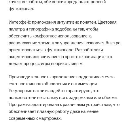
качестве работы, обе версии предлагают полный
функционал.
Интерфейс приложения интуитивно понятен. Цветовая
палитра и типографика подобраны так, чтобы
обеспечить комфортное использование, а
расположение элементов управления позволяет быстро
ориентироваться в функционале. Разработчики
акцентировали внимание на простоте навигации, что
делает процесс игры неприхотливым.
Производительность приложение поддерживается за
счет постоянного обновления и оптимизации.
Регулярные патчи и апдейты гарантируют, что
пользователи не столкнутся с задержками или сбоями.
Программа адаптирована к различным устройствам, что
обеспечивает плавную работу даже на менее
современных смартфонах.