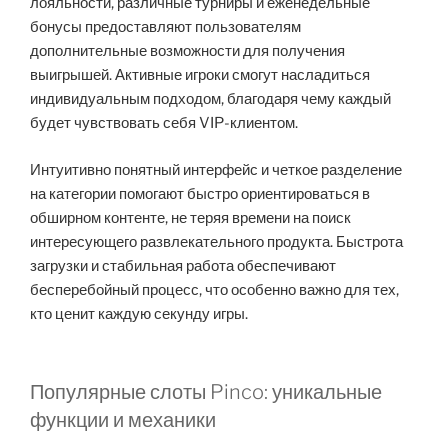
лояльности, различные турниры и еженедельные
бонусы предоставляют пользователям
дополнительные возможности для получения
выигрышей. Активные игроки смогут насладиться
индивидуальным подходом, благодаря чему каждый
будет чувствовать себя VIP-клиентом.
Интуитивно понятный интерфейс и четкое разделение
на категории помогают быстро ориентироваться в
обширном контенте, не теряя времени на поиск
интересующего развлекательного продукта. Быстрота
загрузки и стабильная работа обеспечивают
бесперебойный процесс, что особенно важно для тех,
кто ценит каждую секунду игры.
Популярные слоты Pinco: уникальные
функции и механики