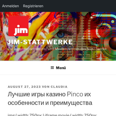
Anmelden
Registrieren
Zum
Inhalt
springen
JIM-STATTWERKE
Die Jugendinformations- und Medienzentren des STATTwerke
e.V.
Menü
VERÖFFENTLICHT
AUGUST 27, 2023
VON
CLAUDIA
AM
Лучшие игры казино Pinco их
особенности и преимущества
img { width: 750px; } iframe.movie { width: 750px;