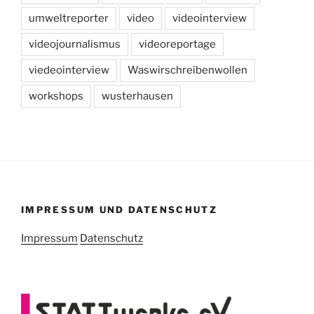
umweltreporter
video
videointerview
videojournalismus
videoreportage
viedeointerview
Waswirschreibenwollen
workshops
wusterhausen
IMPRESSUM UND DATENSCHUTZ
Impressum
Datenschutz