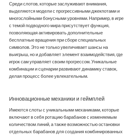
Среди слотов, которые заслуживают внимания,
выделяются модели с прогрессивными джекпотами и
многослойными бонусными уровнями. Например, в игре
с темой подводного мира присутствует функция,
позволяющая активировать дополнительные
бесплатные вращения при сборе специальных
символов. Это не только увеличивает шансы на
выигрыш, но и добавляет элемент взаимодействия, где
игрок сам управляет своим прогрессом. Уникальные
комбинации и сценарии развивают динамику ставок,
делая процесс более увлекательным.
Инновационные механики и геймплей
Имеются слоты с уникальными механиками, которые
включают в себя ротацию барабанов с изменяемым
количеством линий, а также возможностью остановки
отдельных барабанов для создания комбинированных