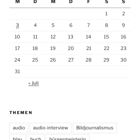
M
D
M
D
F
S
S
1
2
3
4
5
6
7
8
9
10
11
12
13
14
15
16
17
18
19
20
21
22
23
24
25
26
27
28
29
30
31
« Juli
THEMEN
audio
audio-interview
Bildjournalismus
blau
buch
bürgermeisterin