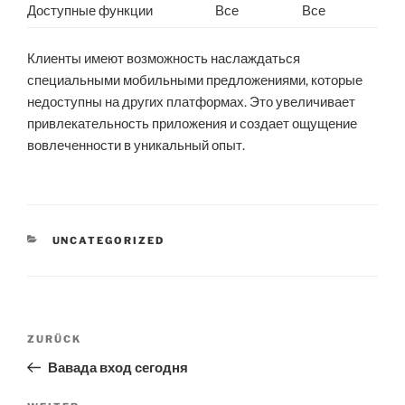
Доступные функции
Все
Все
Клиенты имеют возможность наслаждаться
специальными мобильными предложениями, которые
недоступны на других платформах. Это увеличивает
привлекательность приложения и создает ощущение
вовлеченности в уникальный опыт.
KATEGORIEN
UNCATEGORIZED
Beitragsnavigation
Vorheriger
ZURÜCK
Beitrag
Вавада вход сегодня