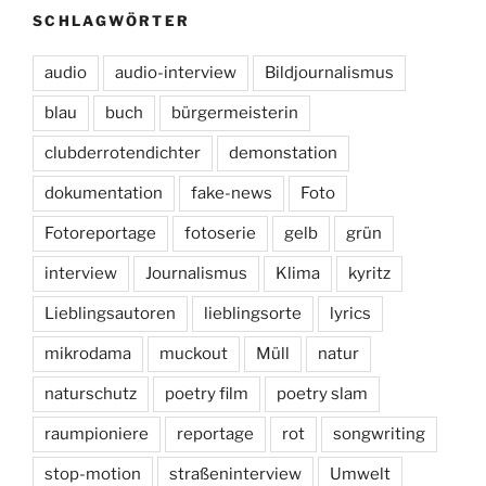
SCHLAGWÖRTER
audio
audio-interview
Bildjournalismus
blau
buch
bürgermeisterin
clubderrotendichter
demonstation
dokumentation
fake-news
Foto
Fotoreportage
fotoserie
gelb
grün
interview
Journalismus
Klima
kyritz
Lieblingsautoren
lieblingsorte
lyrics
mikrodama
muckout
Müll
natur
naturschutz
poetry film
poetry slam
raumpioniere
reportage
rot
songwriting
stop-motion
straßeninterview
Umwelt