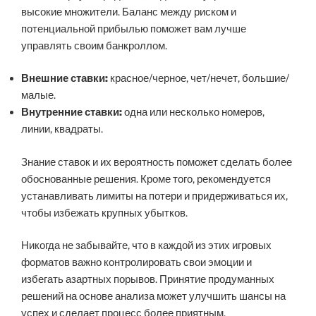
высокие множители. Баланс между риском и
потенциальной прибылью поможет вам лучше
управлять своим банкроллом.
Внешние ставки:
красное/черное, чет/нечет, большие/
малые.
Внутренние ставки:
одна или несколько номеров,
линии, квадраты.
Знание ставок и их вероятность поможет сделать более
обоснованные решения. Кроме того, рекомендуется
устанавливать лимиты на потери и придерживаться их,
чтобы избежать крупных убытков.
Никогда не забывайте, что в каждой из этих игровых
форматов важно контролировать свои эмоции и
избегать азартных порывов. Принятие продуманных
решений на основе анализа может улучшить шансы на
успех и сделает процесс более приятным.