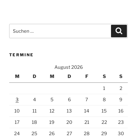
Suchen
Suche
nach:
TERMINE
August 2026
M
D
M
D
F
S
S
1
2
3
4
5
6
7
8
9
10
11
12
13
14
15
16
17
18
19
20
21
22
23
24
25
26
27
28
29
30