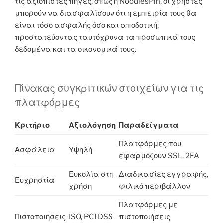
τις αξιόπιστες πηγές, όπως η NoodlesPin, οι χρήστες
μπορούν να διασφαλίσουν ότι η εμπειρία τους θα
είναι τόσο ασφαλής όσο και αποδοτική,
προστατεύοντας ταυτόχρονα τα προσωπικά τους
δεδομένα και τα οικονομικά τους.
Πίνακας συγκριτικών στοιχείων για τις
πλατφόρμες
Κριτήριο
Αξιολόγηση
Παραδείγματα
Πλατφόρμες που
Ασφάλεια
Υψηλή
εφαρμόζουν SSL, 2FA
Ευκολία στη
Διαδικασίες εγγραφής,
Ευχρηστία
χρήση
φιλικό περιβάλλον
Πλατφόρμες με
Πιστοποιήσεις
ISO, PCI DSS
πιστοποιήσεις