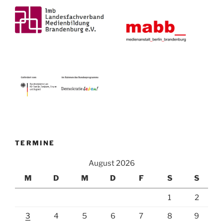
TERMINE
August 2026
M
D
M
D
F
S
S
1
2
3
4
5
6
7
8
9