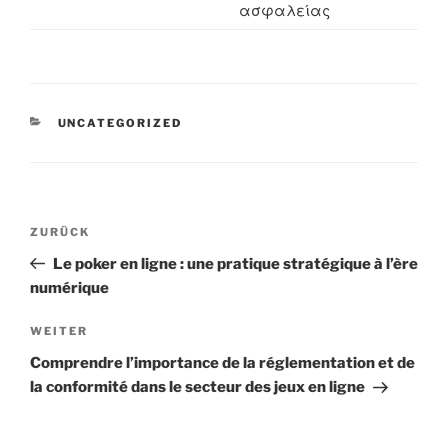
ασφαλείας
KATEGORIEN
UNCATEGORIZED
Beitragsnavigation
Vorheriger
ZURÜCK
Beitrag
Le poker en ligne : une pratique stratégique à l’ère
numérique
Nächster
WEITER
Beitrag
Comprendre l’importance de la réglementation et de
la conformité dans le secteur des jeux en ligne