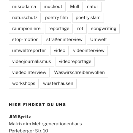
mikrodama
muckout
Müll
natur
naturschutz
poetry film
poetry slam
raumpioniere
reportage
rot
songwriting
stop-motion
straßeninterview
Umwelt
umweltreporter
video
videointerview
videojournalismus
videoreportage
viedeointerview
Waswirschreibenwollen
workshops
wusterhausen
HIER FINDEST DU UNS
JIM Kyritz
Matrixx im Mehrgenerationenhaus
Perleberger Str. 10