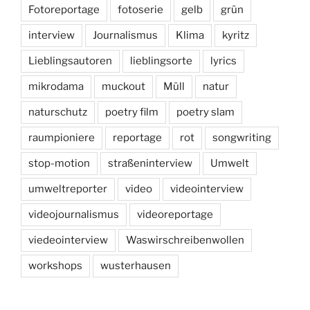
Fotoreportage
fotoserie
gelb
grün
interview
Journalismus
Klima
kyritz
Lieblingsautoren
lieblingsorte
lyrics
mikrodama
muckout
Müll
natur
naturschutz
poetry film
poetry slam
raumpioniere
reportage
rot
songwriting
stop-motion
straßeninterview
Umwelt
umweltreporter
video
videointerview
videojournalismus
videoreportage
viedeointerview
Waswirschreibenwollen
workshops
wusterhausen