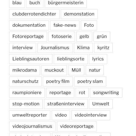
blau
buch
bürgermeisterin
clubderrotendichter
demonstation
dokumentation
fake-news
Foto
Fotoreportage
fotoserie
gelb
grün
interview
Journalismus
Klima
kyritz
Lieblingsautoren
lieblingsorte
lyrics
mikrodama
muckout
Müll
natur
naturschutz
poetry film
poetry slam
raumpioniere
reportage
rot
songwriting
stop-motion
straßeninterview
Umwelt
umweltreporter
video
videointerview
videojournalismus
videoreportage