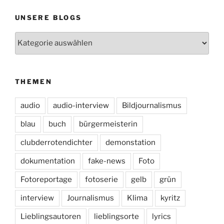
UNSERE BLOGS
Unsere
Blogs
THEMEN
audio
audio-interview
Bildjournalismus
blau
buch
bürgermeisterin
clubderrotendichter
demonstation
dokumentation
fake-news
Foto
Fotoreportage
fotoserie
gelb
grün
interview
Journalismus
Klima
kyritz
Lieblingsautoren
lieblingsorte
lyrics