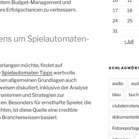
10
11
igentem Budget-Management und
hre Erfolgschancen zu verbessern.
17
18
24
25
31
ens um Spielautomaten-
« Juli
erlangen möchte, findet auf
SCHLAGWÖR
e
Spielautomaten Tipps
wertvolle
eben allgemeinen Grundlagen auch
audio
aud
isen diskutiert, inklusive der Analyse
blau
buch
hanismen und Strategien zur
. Besonders für ernsthafte Spieler, die
clubderroten
en, ist diese Quelle eine credible
dokumentati
em Branchenwissen basiert.
Fotoreportag