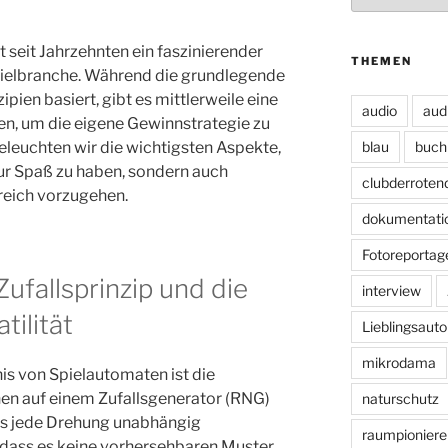
 seit Jahrzehnten ein faszinierender
THEMEN
pielbranche. Während die grundlegende
ipien basiert, gibt es mittlerweile eine
audio
aud
n, um die eigene Gewinnstrategie zu
blau
buch
beleuchten wir die wichtigsten Aspekte,
ur Spaß zu haben, sondern auch
clubderroten
reich vorzugehen.
dokumentati
Fotoreportag
ufallsprinzip und die
interview
tilität
Lieblingsauto
mikrodama
is von Spielautomaten ist die
nen auf einem Zufallsgenerator (RNG)
naturschutz
ass jede Drehung unabhängig
raumpioniere
, dass es keine vorhersehbaren Muster