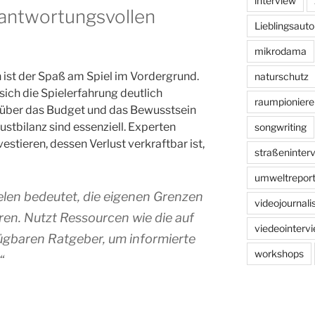
interview
antwortungsvollen
Lieblingsauto
mikrodama
 ist der Spaß am Spiel im Vordergrund.
naturschutz
sich die Spielerfahrung deutlich
raumpioniere
e über das Budget und das Bewusstsein
ustbilanz sind essenziell. Experten
songwriting
estieren, dessen Verlust verkraftbar ist,
straßeninter
umweltreport
len bedeutet, die eigenen Grenzen
videojournal
ren. Nutzt Ressourcen wie die auf
viedeointerv
ügbaren Ratgeber, um informierte
workshops
“