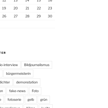
12
13
14
15
16
19
20
21
22
23
26
27
28
29
30
TER
io-interview
Bildjournalismus
bürgermeisterin
dichter
demonstation
on
fake-news
Foto
e
fotoserie
gelb
grün