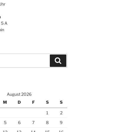
Uhr
n
 5 A
in
Suchen
August 2026
M
D
F
S
S
1
2
5
6
7
8
9