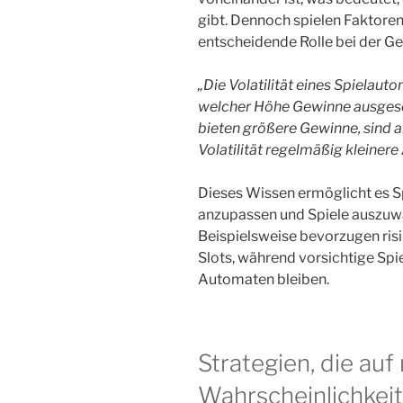
gibt. Dennoch spielen Faktoren
entscheidende Rolle bei der G
„Die Volatilität eines Spielaut
welcher Höhe Gewinne ausgesc
bieten größere Gewinne, sind a
Volatilität regelmäßig kleiner
Dieses Wissen ermöglicht es S
anzupassen und Spiele auszuwäh
Beispielsweise bevorzugen risi
Slots, während vorsichtige Spie
Automaten bleiben.
Strategien, die au
Wahrscheinlichkei