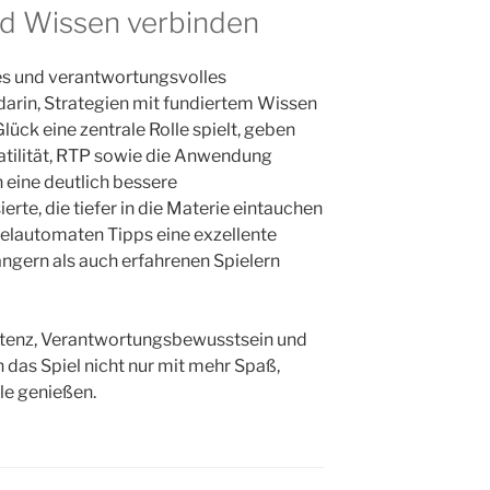
und Wissen verbinden
nes und verantwortungsvolles
darin, Strategien mit fundiertem Wissen
ück eine zentrale Rolle spielt, geben
atilität, RTP sowie die Anwendung
eine deutlich bessere
erte, die tiefer in die Materie eintauchen
ielautomaten Tipps eine exzellente
ngern als auch erfahrenen Spielern
tenz, Verantwortungsbewusstsein und
 das Spiel nicht nur mit mehr Spaß,
le genießen.