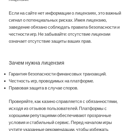
Если на сайте нет информации о лицензиях, это важный
сигнал о потенциальных рисках. Имея лицензию,
заведение обязано соблюдать правила безопасности и
честности игр. Не забывайте: отсутствие лицензии
означает отсутствие защиты ваших прав.
Зачем нужна лицензия
Гарантия безопасности финансовых транзакций.
Честность игр, проводимых на платформе.
Правовая защита в случае споров.
Проверяйте, как казино справляется с обязанностями,
исходя из отзывов пользователей. Платформы с
хорошими репутациями обеспечивают прозрачные
условия и стабильный сервис. Перед началом игры
учтите указанные рекомендации, чтобы избежать