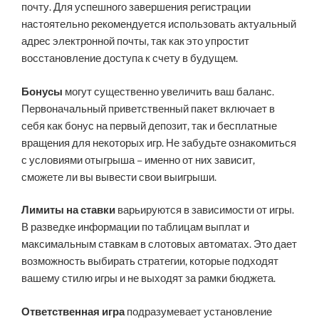
почту. Для успешного завершения регистрации
настоятельно рекомендуется использовать актуальный
адрес электронной почты, так как это упростит
восстановление доступа к счету в будущем.
Бонусы
могут существенно увеличить ваш баланс.
Первоначальный приветственный пакет включает в
себя как бонус на первый депозит, так и бесплатные
вращения для некоторых игр. Не забудьте ознакомиться
с условиями отыгрыша – именно от них зависит,
сможете ли вы вывести свои выигрыши.
Лимиты на ставки
варьируются в зависимости от игры.
В разведке информации по таблицам выплат и
максимальным ставкам в слотовых автоматах. Это дает
возможность выбирать стратегии, которые подходят
вашему стилю игры и не выходят за рамки бюджета.
Ответственная игра
подразумевает установление