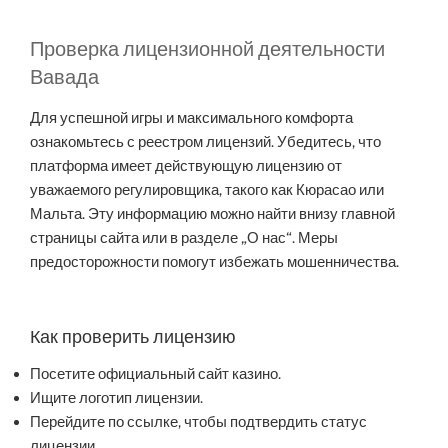
Проверка лицензионной деятельности
Вавада
Для успешной игры и максимального комфорта
ознакомьтесь с реестром лицензий. Убедитесь, что
платформа имеет действующую лицензию от
уважаемого регулировщика, такого как Кюрасао или
Мальта. Эту информацию можно найти внизу главной
страницы сайта или в разделе „О нас“. Меры
предосторожности помогут избежать мошенничества.
Как проверить лицензию
Посетите официальный сайт казино.
Ищите логотип лицензии.
Перейдите по ссылке, чтобы подтвердить статус
лицензии.