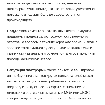
лимитов на депозиты и время, проведенное на
платформе. Учитывайте, что это не только убережет от
потерь, но и подарит больше удовольствия от
происходящего.
Поддержка клиентов
– это важный аспект. Служба
поддержки предоставляет возможность получения
ответов на вопросы в течение короткого времени. Лучше
заранее ознакомиться с доступными каналами связи,
такими как чат или электронная почта, чтобы получить
помощь как можно быстрее.
Репутация платформы
также влияет на ваш игровой
опыт. Изучение отзывов других пользователей может
выявить потенциальные проблемы или, наоборот,
подтвердить надежность. Обратите внимание на
лицензии и сертификаты, такие как MGA или UKGC,
которые подтверждают легальность и безопасность.