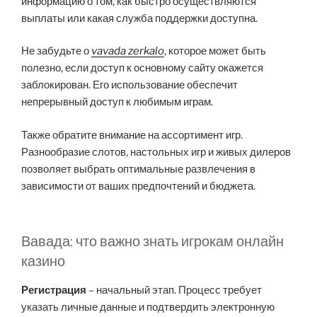
информацию о том, как быстро осуществляются
выплаты или какая служба поддержки доступна.
Не забудьте о
vavada zerkalo
, которое может быть
полезно, если доступ к основному сайту окажется
заблокирован. Его использование обеспечит
непрерывный доступ к любимым играм.
Также обратите внимание на ассортимент игр.
Разнообразие слотов, настольных игр и живых дилеров
позволяет выбрать оптимальные развлечения в
зависимости от ваших предпочтений и бюджета.
Вавада: что важно знать игрокам онлайн
казино
Регистрация
– начальный этап. Процесс требует
указать личные данные и подтвердить электронную