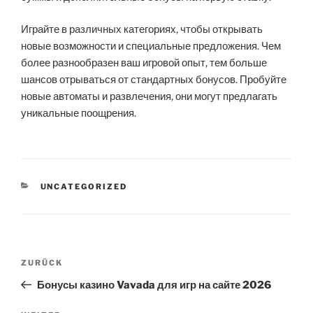
Играйте в различных категориях, чтобы открывать
новые возможности и специальные предложения. Чем
более разнообразен ваш игровой опыт, тем больше
шансов отрываться от стандартных бонусов. Пробуйте
новые автоматы и развлечения, они могут предлагать
уникальные поощрения.
KATEGORIEN
UNCATEGORIZED
Beitragsnavigation
Vorheriger
ZURÜCK
Beitrag
Бонусы казино Vavada для игр на сайте 2026