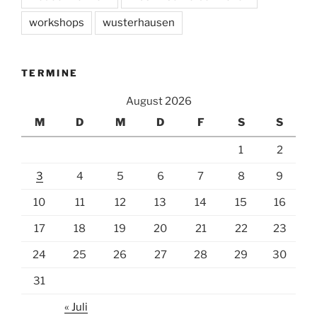
workshops
wusterhausen
TERMINE
August 2026
M
D
M
D
F
S
S
1
2
3
4
5
6
7
8
9
10
11
12
13
14
15
16
17
18
19
20
21
22
23
24
25
26
27
28
29
30
31
« Juli