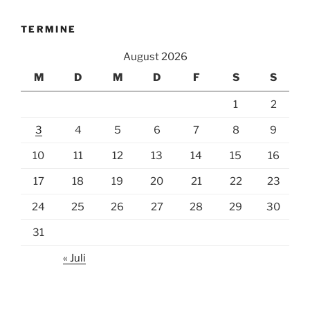
TERMINE
August 2026
M
D
M
D
F
S
S
1
2
3
4
5
6
7
8
9
10
11
12
13
14
15
16
17
18
19
20
21
22
23
24
25
26
27
28
29
30
31
« Juli