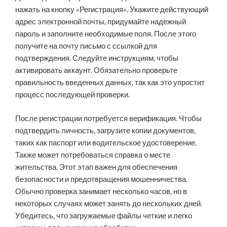
нажать на кнопку «Регистрация». Укажите действующий
адрес электронной почты, придумайте надежный
пароль и заполните необходимые поля. После этого
получите на почту письмо с ссылкой для
подтверждения. Следуйте инструкциям, чтобы
активировать аккаунт. Обязательно проверьте
правильность введенных данных, так как это упростит
процесс последующей проверки.
После регистрации потребуется верификация. Чтобы
подтвердить личность, загрузите копии документов,
таких как паспорт или водительское удостоверение.
Также может потребоваться справка о месте
жительства. Этот этап важен для обеспечения
безопасности и предотвращения мошенничества.
Обычно проверка занимает несколько часов, но в
некоторых случаях может занять до нескольких дней.
Убедитесь, что загружаемые файлы четкие и легко