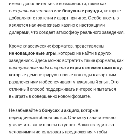
имеют дополнительные возможности, такие как
специальные ставки
или
бонусные раунды
, которые
добавляют стратегии и азарт при игре. Особенностью
является наличие живых казино с настоящими
дилерами, что создает атмосферу реального заведения.
Кроме классических форматов, представлены
инновационные игры
, которых не найти в других
заведениях. Здесь можно встретить такие форматы, как
виртуальные виды спорта
и
игры с элементами шоу
,
которые демонстрируют новые подходы к азартным
развлечениям и обеспечивают уникальный опыт. Это
отличный способ поддерживать интерес и пытаться
выиграть в совершенно новом формате.
Не забывайте о
бонусах и акциях
, которые
периодически обновляются. Они могут значительно
увеличить ваши шансы на успех. Важно следить за
условиями и использовать предложения, чтобы