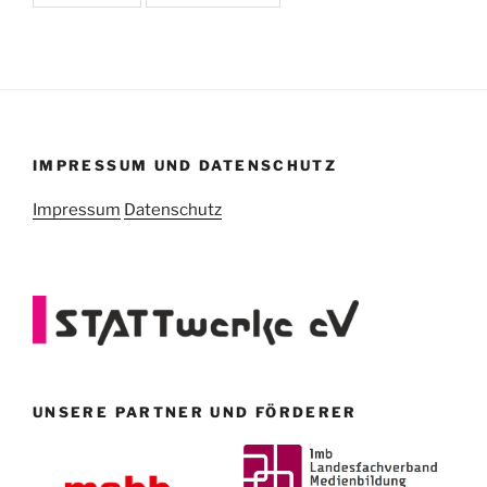
IMPRESSUM UND DATENSCHUTZ
Impressum
Datenschutz
UNSERE PARTNER UND FÖRDERER