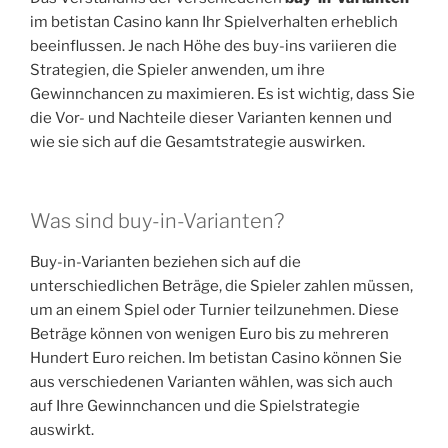
im betistan Casino kann Ihr Spielverhalten erheblich
beeinflussen. Je nach Höhe des buy-ins variieren die
Strategien, die Spieler anwenden, um ihre
Gewinnchancen zu maximieren. Es ist wichtig, dass Sie
die Vor- und Nachteile dieser Varianten kennen und
wie sie sich auf die Gesamtstrategie auswirken.
Was sind buy-in-Varianten?
Buy-in-Varianten beziehen sich auf die
unterschiedlichen Beträge, die Spieler zahlen müssen,
um an einem Spiel oder Turnier teilzunehmen. Diese
Beträge können von wenigen Euro bis zu mehreren
Hundert Euro reichen. Im betistan Casino können Sie
aus verschiedenen Varianten wählen, was sich auch
auf Ihre Gewinnchancen und die Spielstrategie
auswirkt.