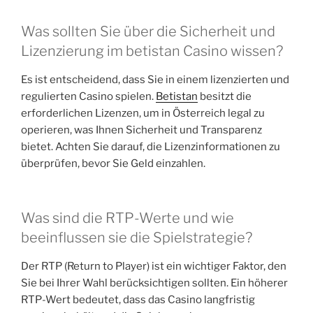
Was sollten Sie über die Sicherheit und
Lizenzierung im betistan Casino wissen?
Es ist entscheidend, dass Sie in einem lizenzierten und
regulierten Casino spielen.
Betistan
besitzt die
erforderlichen Lizenzen, um in Österreich legal zu
operieren, was Ihnen Sicherheit und Transparenz
bietet. Achten Sie darauf, die Lizenzinformationen zu
überprüfen, bevor Sie Geld einzahlen.
Was sind die RTP-Werte und wie
beeinflussen sie die Spielstrategie?
Der RTP (Return to Player) ist ein wichtiger Faktor, den
Sie bei Ihrer Wahl berücksichtigen sollten. Ein höherer
RTP-Wert bedeutet, dass das Casino langfristig