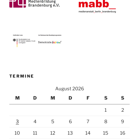
TERMINE
August 2026
M
D
M
D
F
S
S
1
2
3
4
5
6
7
8
9
10
11
12
13
14
15
16