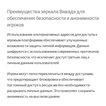
Преимущества зеркала Вавада для
обеспечения безопасности и анонимности
игроков
Использование альтернативных адресов для доступа к
игровым платформам обеспечивает улучшенные
возможности защиты личной информации. Данные
шифруются с использованием современных протоколов
безопасности, что исключает доступ третьих лиц к
личным данным пользователей.
Игроки могут легко переключаться между доступами,
что предотвращает блокировки и обеспечивает
постоянный доступ к ресурсам без необходимости
раскрывать личные данные. Это позволяет сохранять
анонимность на высоком уровне.