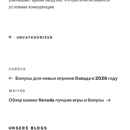
уменьшает время загрузки, что критически важно в
условиях конкуренции.
KATEGORIEN
UNCATEGORIZED
Beitragsnavigation
Vorheriger
ZURÜCK
Beitrag
Бонусы для новых игроков Вавада в 2026 году
Nächster
WEITER
Beitrag
Обзор казино Vavada лучшие игры и бонусы
UNSERE BLOGS