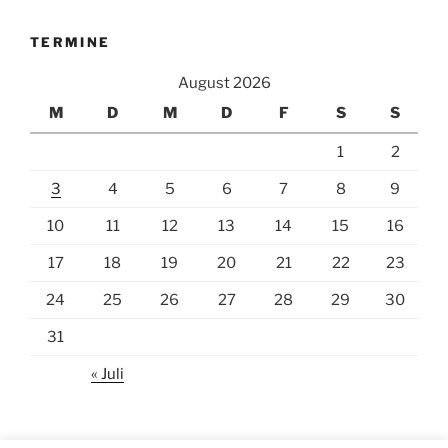
TERMINE
August 2026
M
D
M
D
F
S
S
1
2
3
4
5
6
7
8
9
10
11
12
13
14
15
16
17
18
19
20
21
22
23
24
25
26
27
28
29
30
31
« Juli