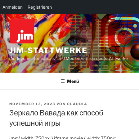
Anmelden
Registrieren
Zum
Inhalt
springen
JIM-STATTWERKE
Die Jugendinformations- und Medienzentren des STATTwerke
e.V.
Menü
VERÖFFENTLICHT
NOVEMBER 13, 2023
VON
CLAUDIA
AM
Зеркало Вавада как способ
успешной игры
img { width: 750px; } iframe.movie { width: 750px;