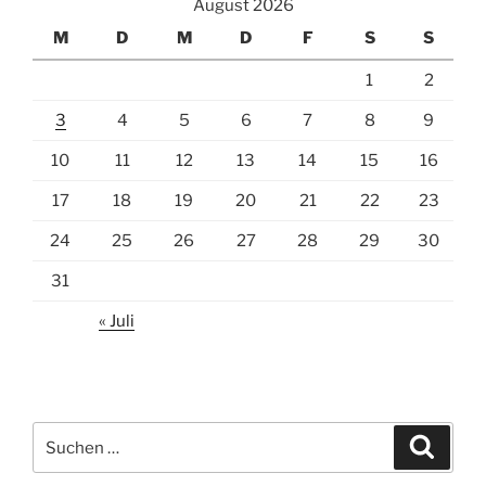
August 2026
M
D
M
D
F
S
S
1
2
3
4
5
6
7
8
9
10
11
12
13
14
15
16
17
18
19
20
21
22
23
24
25
26
27
28
29
30
31
« Juli
Suchen
Suche
nach: