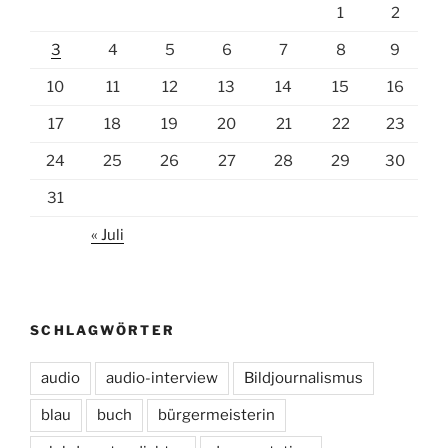
1
2
3
4
5
6
7
8
9
10
11
12
13
14
15
16
17
18
19
20
21
22
23
24
25
26
27
28
29
30
31
« Juli
SCHLAGWÖRTER
audio
audio-interview
Bildjournalismus
blau
buch
bürgermeisterin