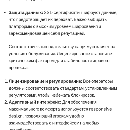
Защита данных:
SSL-сертификаты шифруют данные,
что предотвращает их перехват. Важно выбирать
платформы с высоким уровнем шифрования и
зарекомендовавшей себя репутацией.
Соответствие законодательству напрямую влияет на
условия обслуживания. Лицензирование становится
критическим фактором для стабильности игрового
процесса.
Лицензирование и регулирование:
Все операторы
должны соответствовать стандартам, установленным
регуляторами, чтобы избежать блокировок.
Адаптивный интерфейс:
Для обеспечения
максимального комфорта используется responsive
design, позволяющий игрокам удобно
взаимодействовать с интерфейсом на любых
устройствах.