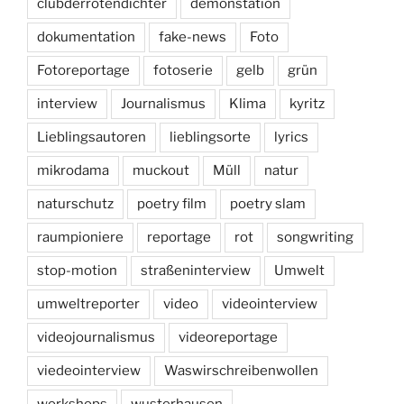
clubderrotendichter
demonstation
dokumentation
fake-news
Foto
Fotoreportage
fotoserie
gelb
grün
interview
Journalismus
Klima
kyritz
Lieblingsautoren
lieblingsorte
lyrics
mikrodama
muckout
Müll
natur
naturschutz
poetry film
poetry slam
raumpioniere
reportage
rot
songwriting
stop-motion
straßeninterview
Umwelt
umweltreporter
video
videointerview
videojournalismus
videoreportage
viedeointerview
Waswirschreibenwollen