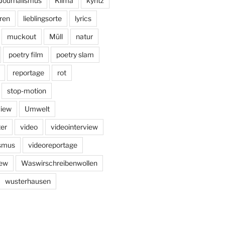
Journalismus
Klima
kyritz
ren
lieblingsorte
lyrics
muckout
Müll
natur
poetry film
poetry slam
reportage
rot
stop-motion
view
Umwelt
er
video
videointerview
ismus
videoreportage
iew
Waswirschreibenwollen
wusterhausen