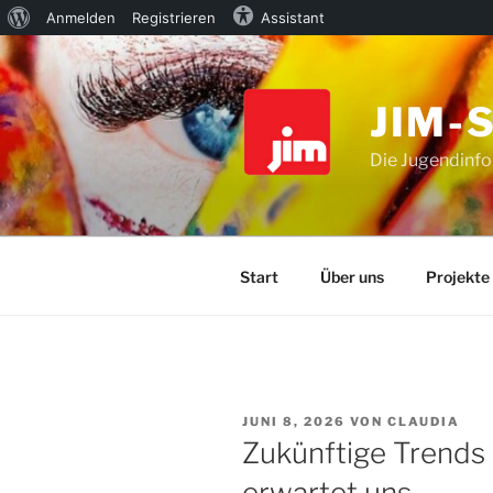
Über
Anmelden
Registrieren
Assistant
Zum
WordPress
Inhalt
springen
JIM-
Die Jugendinfo
Start
Über uns
Projekte
VERÖFFENTLICHT
JUNI 8, 2026
VON
CLAUDIA
AM
Zukünftige Trends 
erwartet uns