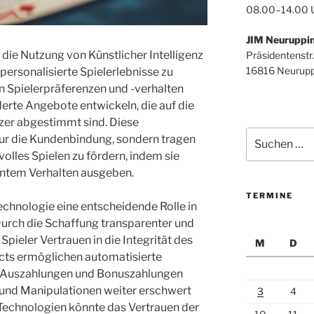
08.00–14.00 
JIM Neuruppi
t die Nutzung von Künstlicher Intelligenz
Präsidentenstr.
16816 Neurupp
 personalisierte Spielerlebnisse zu
n Spielerpräferenzen und -verhalten
rte Angebote entwickeln, die auf die
tzer abgestimmt sind. Diese
Suchen
ur die Kundenbindung, sondern tragen
nach:
olles Spielen zu fördern, indem sie
antem Verhalten ausgeben.
TERMINE
Technologie eine entscheidende Rolle in
Durch die Schaffung transparenter und
pieler Vertrauen in die Integrität des
M
D
cts ermöglichen automatisierte
t Auszahlungen und Bonuszahlungen
und Manipulationen weiter erschwert
3
4
 Technologien könnte das Vertrauen der