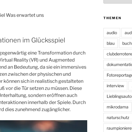
iel Was erwartet uns
THEMEN
audio
aud
tionen im Glücksspiel
blau
buch
 gegenwärtig eine Transformation durch
clubderroten
Virtual Reality (VR) und Augmented
dokumentati
nd an Bedeutung, da sie ein immersives
nzen zwischen der physischen und
Fotoreportag
r können sich in realistisch gestalteten
interview
uß vor die Tür setzen zu müssen. Diese
Unterhaltung, sondern eröffnen auch
Lieblingsauto
nteraktionen innerhalb der Spiele. Durch
mikrodama
rd dies zunehmend zugänglicher.
naturschutz
raumpioniere