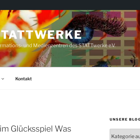
STATTWERKE
rmations- und Medienzentren des STATTwerke e.V.
Kontakt
UNSERE BLO
im Glücksspiel Was
Unsere
Blogs