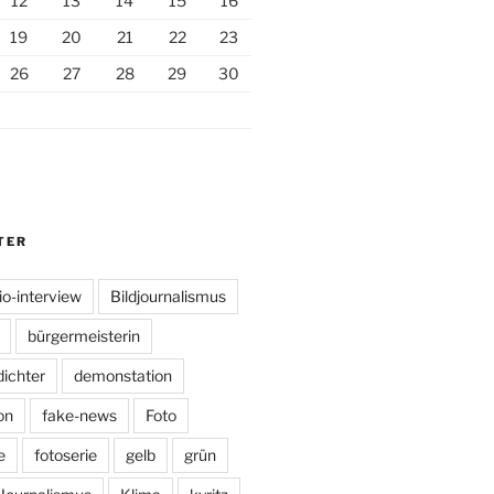
12
13
14
15
16
19
20
21
22
23
26
27
28
29
30
TER
io-interview
Bildjournalismus
bürgermeisterin
dichter
demonstation
on
fake-news
Foto
e
fotoserie
gelb
grün