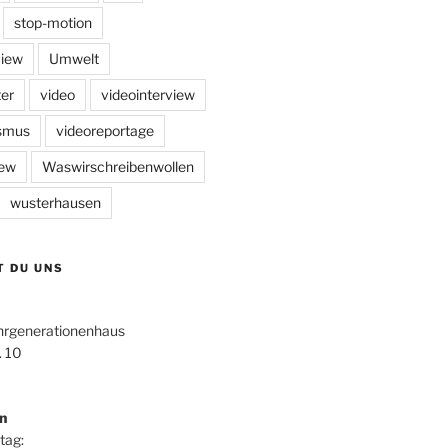
stop-motion
view
Umwelt
er
video
videointerview
ismus
videoreportage
iew
Waswirschreibenwollen
wusterhausen
T DU UNS
hrgenerationenhaus
. 10
n
tag: