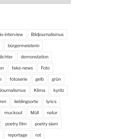
io-interview
Bildjournalismus
bürgermeisterin
dichter
demonstation
on
fake-news
Foto
e
fotoserie
gelb
grün
Journalismus
Klima
kyritz
ren
lieblingsorte
lyrics
muckout
Müll
natur
poetry film
poetry slam
reportage
rot