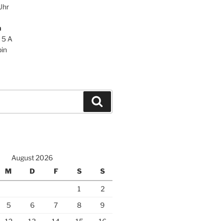
Uhr
n
 5 A
in
Suchen
August 2026
M
D
F
S
S
1
2
5
6
7
8
9