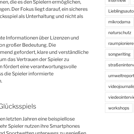
interview
, die es den Spielern ermöglichen,
egen. Der Fokus liegt darauf, ein sicheres
Lieblingsauto
ksspiel als Unterhaltung und nicht als
mikrodama
naturschutz
nte Informationen über Lizenzen und
raumpioniere
von großer Bedeutung. Die
mend gefordert, klare und verständliche
songwriting
 um das Vertrauen der Spieler zu
straßeninter
n fördert eine verantwortungsvolle
ss die Spieler informierte
umweltreport
.
videojournal
viedeointerv
Glücksspiels
workshops
en letzten Jahren eine beispiellose
ehr Spieler nutzen ihre Smartphones
und Sportwetten unterwegs zu genießen.