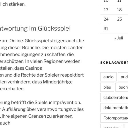
10
11
lich stärken.
17
18
24
25
twortung im Glücksspiel
31
« Juli
am Online-Glücksspiel steigen auch die
ung dieser Branche. Die meisten Länder
ahmenbedingungen zu schaffen, die
er schützen. In vielen Regionen werden
SCHLAGWÖR
stellen, dass Casinos
 und die Rechte der Spieler respektiert
audio
aud
len verhindern, dass Minderjährige
blau
buch
n erhalten.
clubderroten
rung betrifft die Spielsuchtprävention.
dokumentati
 Aufklärung über verantwortungsvolles
n, ihre eigenen Grenzen zu erkennen.
Fotoreportag
t auch