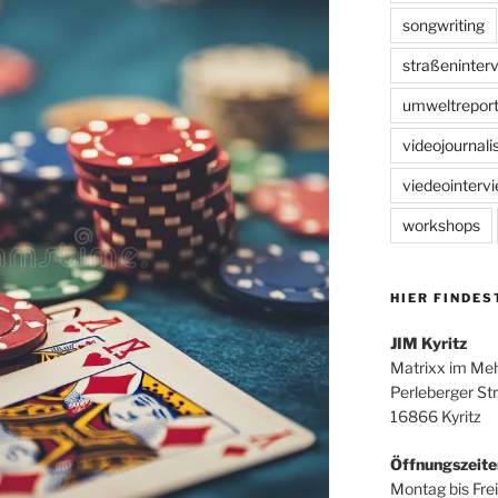
songwriting
straßeninter
umweltreport
videojournal
viedeointerv
workshops
HIER FINDES
JIM Kyritz
Matrixx im Me
Perleberger Str
16866 Kyritz
Öffnungszeite
Montag bis Frei