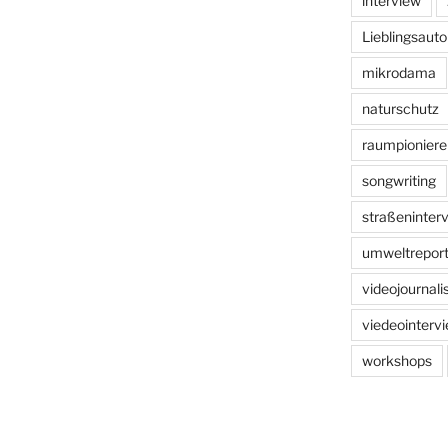
interview
Lieblingsauto
mikrodama
naturschutz
raumpioniere
songwriting
straßeninter
umweltreport
videojournal
viedeointerv
workshops