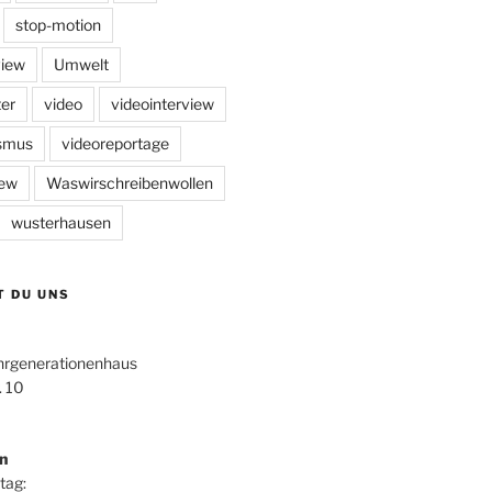
stop-motion
view
Umwelt
er
video
videointerview
ismus
videoreportage
iew
Waswirschreibenwollen
wusterhausen
T DU UNS
hrgenerationenhaus
. 10
n
tag: