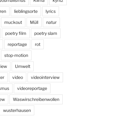
Journalismus
Klima
kyritz
ren
lieblingsorte
lyrics
muckout
Müll
natur
poetry film
poetry slam
reportage
rot
stop-motion
view
Umwelt
er
video
videointerview
ismus
videoreportage
iew
Waswirschreibenwollen
wusterhausen