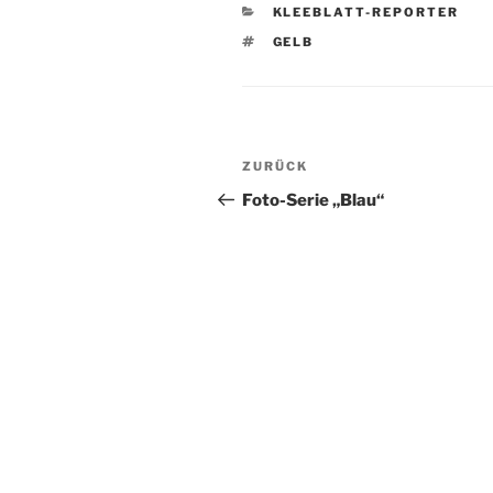
KATEGORIEN
KLEEBLATT-REPORTER
SCHLAGWÖRTER
GELB
Beitragsnavigation
Vorheriger
ZURÜCK
Beitrag
Foto-Serie „Blau“