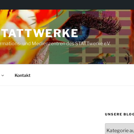
STATTWERKE
rmations- und Medienzentren des STATTwerke e.V.
Kontakt
UNSERE BLO
Unsere
Blogs