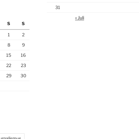
31
« Juli
S
S
1
2
8
9
15
16
22
23
29
30
ournalismus