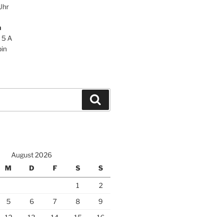
Uhr
n
 5 A
in
Suchen
August 2026
M
D
F
S
S
1
2
5
6
7
8
9