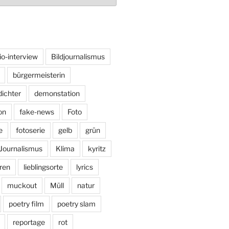
io-interview
Bildjournalismus
bürgermeisterin
dichter
demonstation
on
fake-news
Foto
e
fotoserie
gelb
grün
Journalismus
Klima
kyritz
ren
lieblingsorte
lyrics
muckout
Müll
natur
poetry film
poetry slam
reportage
rot