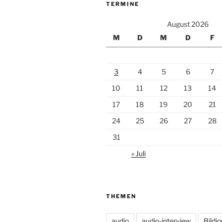
TERMINE
August 2026
M
D
M
D
F
3
4
5
6
7
10
11
12
13
14
17
18
19
20
21
24
25
26
27
28
31
« Juli
THEMEN
audio
audio-interview
Bildj