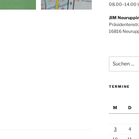
08.00–14.00 
JIM Neuruppi
Präsidentenstr.
16816 Neurupp
Suchen
nach:
TERMINE
M
D
3
4