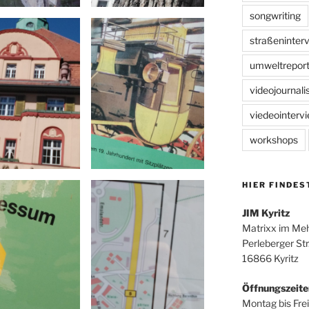
songwriting
straßeninter
umweltreport
videojournal
viedeointerv
workshops
HIER FINDES
JIM Kyritz
Matrixx im Me
Perleberger Str
16866 Kyritz
Öffnungszeite
Montag bis Frei