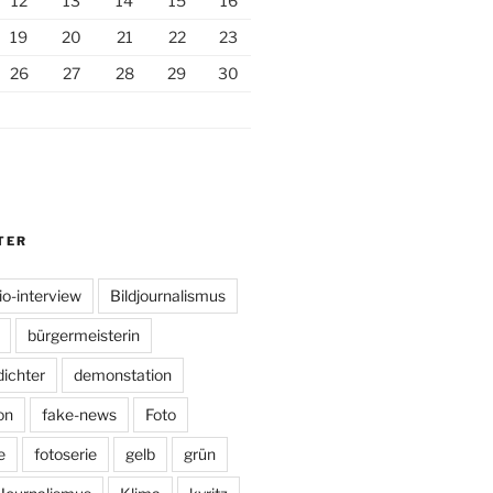
12
13
14
15
16
19
20
21
22
23
26
27
28
29
30
TER
io-interview
Bildjournalismus
bürgermeisterin
dichter
demonstation
on
fake-news
Foto
e
fotoserie
gelb
grün