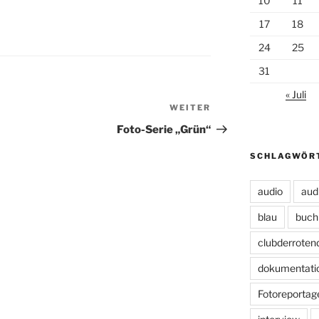
10
11
17
18
24
25
31
« Juli
WEITER
Nächster
Beitrag
Foto-Serie „Grün“
SCHLAGWÖR
audio
aud
blau
buch
clubderroten
dokumentati
Fotoreportag