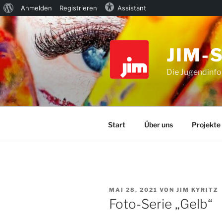
Über
Anmelden
Registrieren
Assistant
Zum
WordPress
Inhalt
springen
JIM-
Die Jugendinfo
Start
Über uns
Projekte
VERÖFFENTLICHT
MAI 28, 2021
VON
JIM KYRITZ
AM
Foto-Serie „Gelb“