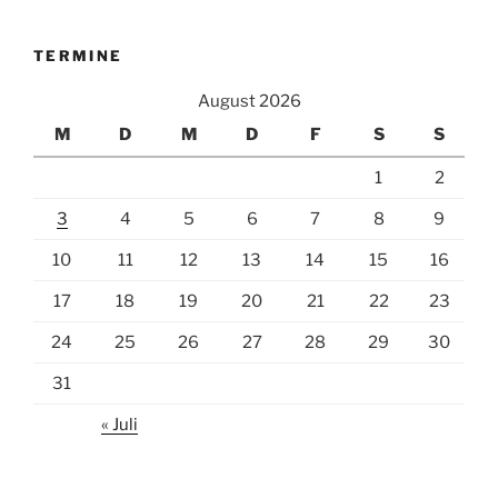
TERMINE
August 2026
M
D
M
D
F
S
S
1
2
3
4
5
6
7
8
9
10
11
12
13
14
15
16
17
18
19
20
21
22
23
24
25
26
27
28
29
30
31
« Juli