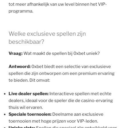
tot meer afhankelijk van uw level binnen het VIP-
programma.
Welke exclusieve spellen zijn
beschikbaar?
Vraag:
Wat maakt de spellen bij 0xbet uniek?
Antwoord:
0xbet biedt een selectie van exclusieve
spellen die zijn ontworpen om een premium ervaring
te bieden. Dit omvat:
Live dealer spellen:
Interactieve spellen met echte
dealers, ideaal voor de speler die de casino-ervaring
thuis wil ervaren.
Speciale toernooien:
Deelname aan exclusieve
toernooien met hoge prijzen voor VIP-leden.
Unieke slots:
Spellen die speciaal zijn ontwikkeld voor