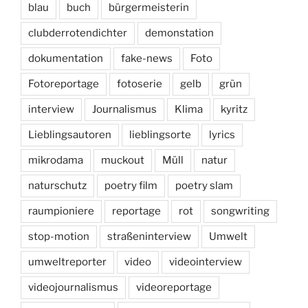
blau
buch
bürgermeisterin
clubderrotendichter
demonstation
dokumentation
fake-news
Foto
Fotoreportage
fotoserie
gelb
grün
interview
Journalismus
Klima
kyritz
Lieblingsautoren
lieblingsorte
lyrics
mikrodama
muckout
Müll
natur
naturschutz
poetry film
poetry slam
raumpioniere
reportage
rot
songwriting
stop-motion
straßeninterview
Umwelt
umweltreporter
video
videointerview
videojournalismus
videoreportage