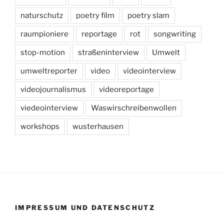
naturschutz
poetry film
poetry slam
raumpioniere
reportage
rot
songwriting
stop-motion
straßeninterview
Umwelt
umweltreporter
video
videointerview
videojournalismus
videoreportage
viedeointerview
Waswirschreibenwollen
workshops
wusterhausen
IMPRESSUM UND DATENSCHUTZ