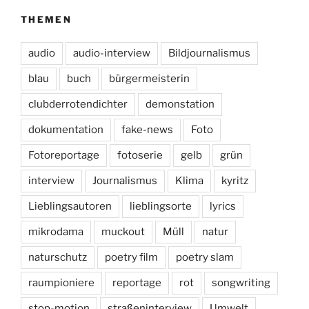
THEMEN
audio
audio-interview
Bildjournalismus
blau
buch
bürgermeisterin
clubderrotendichter
demonstation
dokumentation
fake-news
Foto
Fotoreportage
fotoserie
gelb
grün
interview
Journalismus
Klima
kyritz
Lieblingsautoren
lieblingsorte
lyrics
mikrodama
muckout
Müll
natur
naturschutz
poetry film
poetry slam
raumpioniere
reportage
rot
songwriting
stop-motion
straßeninterview
Umwelt