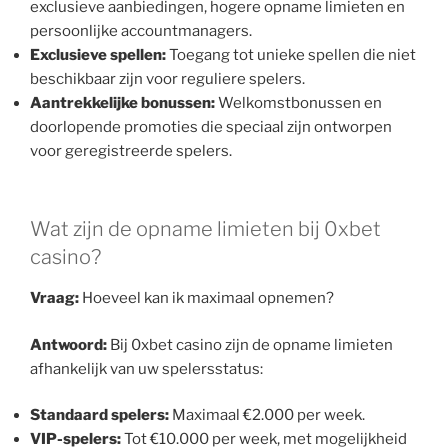
exclusieve aanbiedingen, hogere opname limieten en
persoonlijke accountmanagers.
Exclusieve spellen:
Toegang tot unieke spellen die niet
beschikbaar zijn voor reguliere spelers.
Aantrekkelijke bonussen:
Welkomstbonussen en
doorlopende promoties die speciaal zijn ontworpen
voor geregistreerde spelers.
Wat zijn de opname limieten bij 0xbet
casino?
Vraag:
Hoeveel kan ik maximaal opnemen?
Antwoord:
Bij 0xbet casino zijn de opname limieten
afhankelijk van uw spelersstatus:
Standaard spelers:
Maximaal €2.000 per week.
VIP-spelers:
Tot €10.000 per week, met mogelijkheid