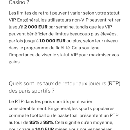
Casino ?
Les limites de retrait peuvent varier selon votre statut
VIP. En général, les utilisateurs non-VIP peuvent retirer
jusqu’à
2 000 EUR
par semaine, tandis que les VIP
peuvent bénéficier de limites beaucoup plus élevées,
parfois jusqu’à
10 000 EUR
ou plus, selon leur niveau
dans le programme de fidélité. Cela souligne
l’importance de viser le statut VIP pour maximiser vos
gains.
Quels sont les taux de retour aux joueurs (RTP)
des paris sportifs ?
Le RTP dans les paris sportifs peut varier
considérablement. En général, les sports populaires
comme le football ou le basketball présentent un RTP
autour de
95%
à
98%
. Cela signifie qu’en moyenne,
pour chaque
100 EUR
misés, vous pouvez espérer