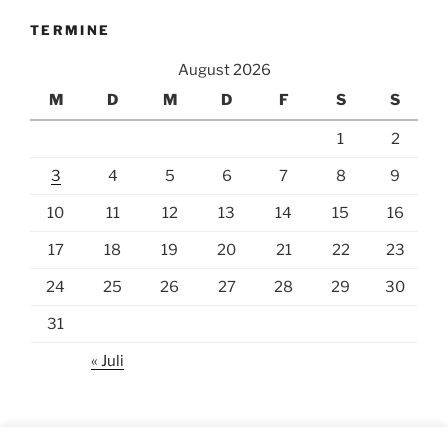
TERMINE
August 2026
M
D
M
D
F
S
S
1
2
3
4
5
6
7
8
9
10
11
12
13
14
15
16
17
18
19
20
21
22
23
24
25
26
27
28
29
30
31
« Juli