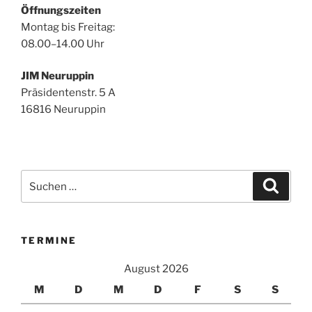
Öffnungszeiten
Montag bis Freitag:
08.00–14.00 Uhr
JIM Neuruppin
Präsidentenstr. 5 A
16816 Neuruppin
Suchen
Suche
nach:
TERMINE
August 2026
M
D
M
D
F
S
S