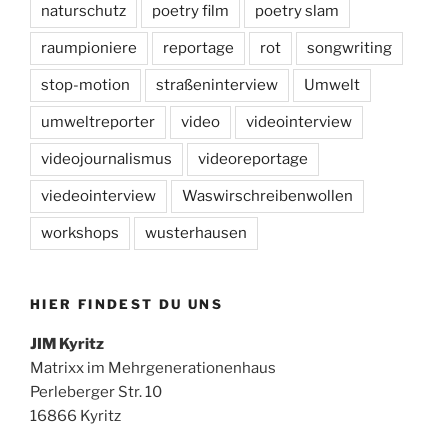
naturschutz
poetry film
poetry slam
raumpioniere
reportage
rot
songwriting
stop-motion
straßeninterview
Umwelt
umweltreporter
video
videointerview
videojournalismus
videoreportage
viedeointerview
Waswirschreibenwollen
workshops
wusterhausen
HIER FINDEST DU UNS
JIM Kyritz
Matrixx im Mehrgenerationenhaus
Perleberger Str. 10
16866 Kyritz