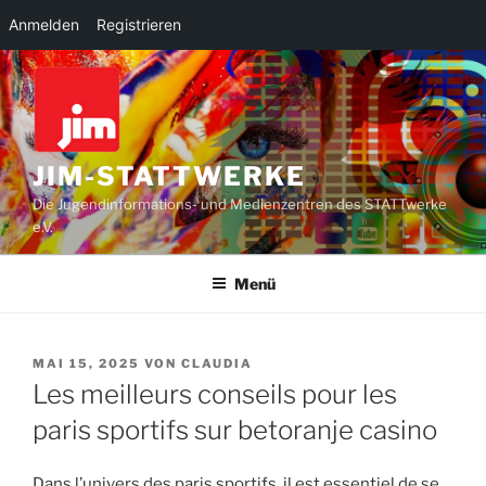
Anmelden
Registrieren
Zum
Inhalt
springen
JIM-STATTWERKE
Die Jugendinformations- und Medienzentren des STATTwerke
e.V.
Menü
VERÖFFENTLICHT
MAI 15, 2025
VON
CLAUDIA
AM
Les meilleurs conseils pour les
paris sportifs sur betoranje casino
Dans l’univers des paris sportifs, il est essentiel de se