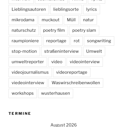
Lieblingsautoren
lieblingsorte
lyrics
mikrodama
muckout
Müll
natur
naturschutz
poetry film
poetry slam
raumpioniere
reportage
rot
songwriting
stop-motion
straßeninterview
Umwelt
umweltreporter
video
videointerview
videojournalismus
videoreportage
viedeointerview
Waswirschreibenwollen
workshops
wusterhausen
TERMINE
August 2026