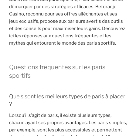
démarquer par des stratégies efficaces. Betoranje
Casino, reconnu pour ses offres alléchantes et ses
jeux exclusifs, propose aux parieurs avertis des outils
et des conseils pour maximiser leurs gains. Découvrez
ici les réponses aux questions fréquentes et les
mythes qui entourent le monde des paris sportifs.
Questions fréquentes sur les paris
sportifs
Quels sont les meilleurs types de paris à placer
?
Lorsqu’il s’agit de paris, il existe plusieurs types,
chacun ayant ses propres avantages. Les paris simples,
par exemple, sont les plus accessibles et permettent