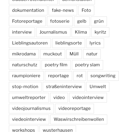
dokumentation
fake-news
Foto
Fotoreportage
fotoserie
gelb
grün
interview
Journalismus
Klima
kyritz
Lieblingsautoren
lieblingsorte
lyrics
mikrodama
muckout
Müll
natur
naturschutz
poetry film
poetry slam
raumpioniere
reportage
rot
songwriting
stop-motion
straßeninterview
Umwelt
umweltreporter
video
videointerview
videojournalismus
videoreportage
viedeointerview
Waswirschreibenwollen
workshops
wusterhausen