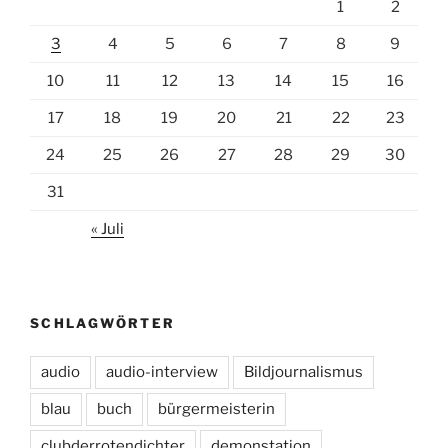
1
2
3
4
5
6
7
8
9
10
11
12
13
14
15
16
17
18
19
20
21
22
23
24
25
26
27
28
29
30
31
« Juli
SCHLAGWÖRTER
audio
audio-interview
Bildjournalismus
blau
buch
bürgermeisterin
clubderrotendichter
demonstation