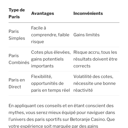
Type de
Avantages
Inconvénients
Paris
Facile à
Paris
comprendre, faible
Gains limités
Simples
risque
Cotes plus élevées,
Risque accru, tous les
Paris
gains potentiels
résultats doivent être
Combinés
importants
corrects
Flexibilité,
Volatilité des cotes,
Paris en
opportunités de
nécessite une bonne
Direct
paris en temps réel
réactivité
En appliquant ces conseils et en étant conscient des
mythes, vous serez mieux équipé pour naviguer dans
l’univers des paris sportifs sur Betoranje Casino. Que
votre expérience soit marquée par des gains