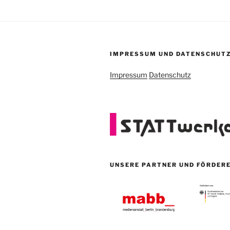
IMPRESSUM UND DATENSCHUT
Impressum
Datenschutz
UNSERE PARTNER UND FÖRDER