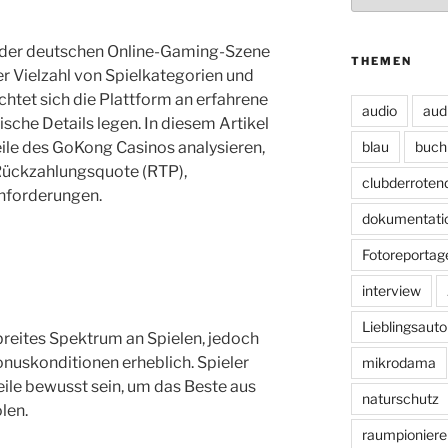
n der deutschen Online-Gaming-Szene
THEMEN
r Vielzahl von Spielkategorien und
htet sich die Plattform an erfahrene
audio
aud
sche Details legen. In diesem Artikel
blau
buch
ile des GoKong Casinos analysieren,
 Rückzahlungsquote (RTP),
clubderroten
nforderungen.
dokumentati
Fotoreportag
interview
Lieblingsauto
breites Spektrum an Spielen, jedoch
nuskonditionen erheblich. Spieler
mikrodama
eile bewusst sein, um das Beste aus
naturschutz
len.
raumpioniere