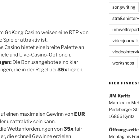
songwriting
straßeninter
umweltreport
 im GoKong Casino weisen eine RTP von
Spieler attraktiv ist.
videojournal
s Casino bietet eine breite Palette an
viedeointerv
spiele und Live-Casino-Optionen.
ngen:
Die Bonusangebote sind klar
workshops
ngen, die in der Regel bei
35x
liegen.
HIER FINDES
JIM Kyritz
Matrixx im Me
Perleberger Str
 auf einen maximalen Gewinn von
EUR
16866 Kyritz
er unattraktiv sein kann.
die Wettanforderungen von
35x
fair
Öffnungszeite
ler, die schnell Gewinne erzielen
Montag bis Frei