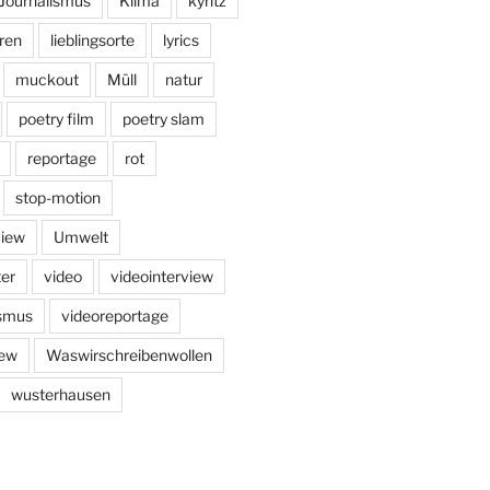
Journalismus
Klima
kyritz
ren
lieblingsorte
lyrics
muckout
Müll
natur
poetry film
poetry slam
reportage
rot
stop-motion
view
Umwelt
er
video
videointerview
ismus
videoreportage
iew
Waswirschreibenwollen
wusterhausen