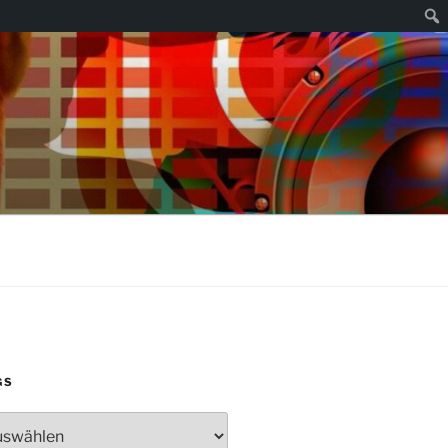
Suc
GS