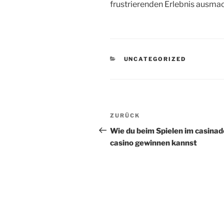
frustrierenden Erlebnis ausma
KATEGORIEN
UNCATEGORIZED
Beitragsnavigation
Vorheriger
ZURÜCK
Beitrag
Wie du beim Spielen im casinad
casino gewinnen kannst