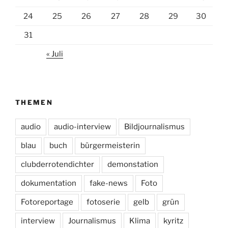
24
25
26
27
28
29
30
31
« Juli
THEMEN
audio
audio-interview
Bildjournalismus
blau
buch
bürgermeisterin
clubderrotendichter
demonstation
dokumentation
fake-news
Foto
Fotoreportage
fotoserie
gelb
grün
interview
Journalismus
Klima
kyritz