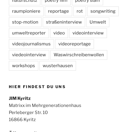
naturschutz
poetry film
poetry slam
raumpioniere
reportage
rot
songwriting
stop-motion
straßeninterview
Umwelt
umweltreporter
video
videointerview
videojournalismus
videoreportage
viedeointerview
Waswirschreibenwollen
workshops
wusterhausen
HIER FINDEST DU UNS
JIM Kyritz
Matrixx im Mehrgenerationenhaus
Perleberger Str. 10
16866 Kyritz