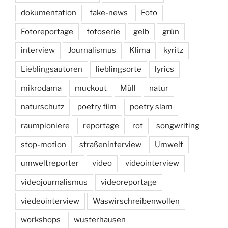
dokumentation
fake-news
Foto
Fotoreportage
fotoserie
gelb
grün
interview
Journalismus
Klima
kyritz
Lieblingsautoren
lieblingsorte
lyrics
mikrodama
muckout
Müll
natur
naturschutz
poetry film
poetry slam
raumpioniere
reportage
rot
songwriting
stop-motion
straßeninterview
Umwelt
umweltreporter
video
videointerview
videojournalismus
videoreportage
viedeointerview
Waswirschreibenwollen
workshops
wusterhausen