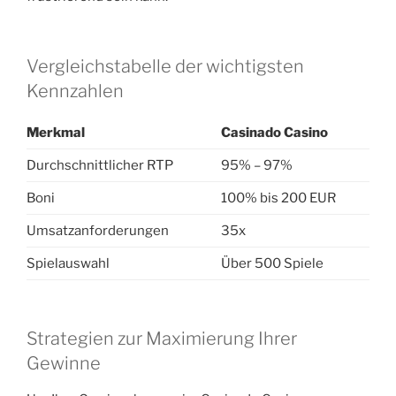
Vergleichstabelle der wichtigsten
Kennzahlen
Merkmal
Casinado Casino
Durchschnittlicher RTP
95% – 97%
Boni
100% bis 200 EUR
Umsatzanforderungen
35x
Spielauswahl
Über 500 Spiele
Strategien zur Maximierung Ihrer
Gewinne