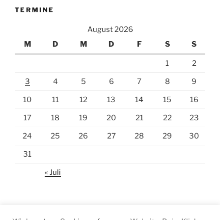
TERMINE
August 2026
M
D
M
D
F
S
S
1
2
3
4
5
6
7
8
9
10
11
12
13
14
15
16
17
18
19
20
21
22
23
24
25
26
27
28
29
30
31
« Juli