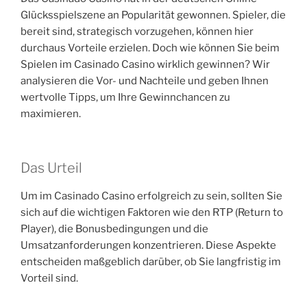
Glücksspielszene an Popularität gewonnen. Spieler, die
bereit sind, strategisch vorzugehen, können hier
durchaus Vorteile erzielen. Doch wie können Sie beim
Spielen im Casinado Casino wirklich gewinnen? Wir
analysieren die Vor- und Nachteile und geben Ihnen
wertvolle Tipps, um Ihre Gewinnchancen zu
maximieren.
Das Urteil
Um im Casinado Casino erfolgreich zu sein, sollten Sie
sich auf die wichtigen Faktoren wie den RTP (Return to
Player), die Bonusbedingungen und die
Umsatzanforderungen konzentrieren. Diese Aspekte
entscheiden maßgeblich darüber, ob Sie langfristig im
Vorteil sind.