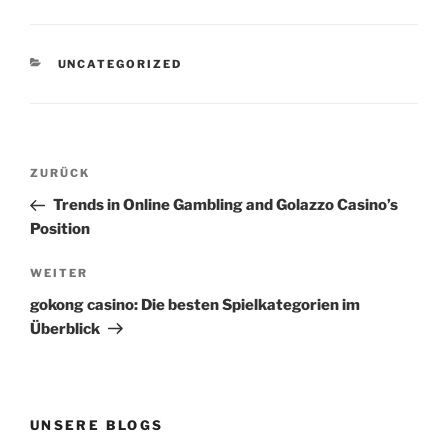
KATEGORIEN
UNCATEGORIZED
Beitragsnavigation
Vorheriger
ZURÜCK
Beitrag
Trends in Online Gambling and Golazzo Casino’s
Position
Nächster
WEITER
Beitrag
gokong casino: Die besten Spielkategorien im
Überblick
UNSERE BLOGS