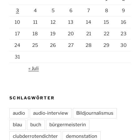
3
4
5
6
7
8
9
10
11
12
13
14
15
16
17
18
19
20
21
22
23
24
25
26
27
28
29
30
31
« Juli
SCHLAGWÖRTER
audio
audio-interview
Bildjournalismus
blau
buch
bürgermeisterin
clubderrotendichter
demonstation