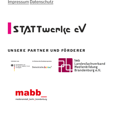
Impressum
Datenschutz
UNSERE PARTNER UND FÖRDERER