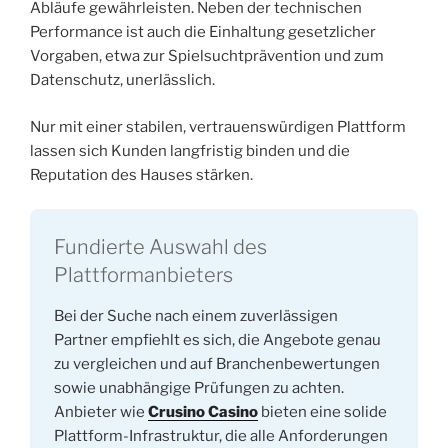
Abläufe gewährleisten. Neben der technischen
Performance ist auch die Einhaltung gesetzlicher
Vorgaben, etwa zur Spielsuchtprävention und zum
Datenschutz, unerlässlich.
Nur mit einer stabilen, vertrauenswürdigen Plattform
lassen sich Kunden langfristig binden und die
Reputation des Hauses stärken.
Fundierte Auswahl des
Plattformanbieters
Bei der Suche nach einem zuverlässigen
Partner empfiehlt es sich, die Angebote genau
zu vergleichen und auf Branchenbewertungen
sowie unabhängige Prüfungen zu achten.
Anbieter wie
Crusino Casino
bieten eine solide
Plattform-Infrastruktur, die alle Anforderungen