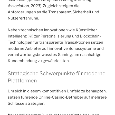
Association, 2023
). Zugleich steigen die
Anforderungen an die Transparenz, Sicherheit und
Nutzererfahrung.
Neben technischen Innovationen wie Künstlicher
Intelligenz (KI) zur Personalisierung und Blockchain-
Technologien für transparente Transaktionen setzen
moderne Anbieter auf innovative Bonussysteme und
verantwortungsbewusstes Gaming, um nachhaltige
Kundenbindung zu gewährleisten.
Strategische Schwerpunkte für moderne
Plattformen
Um sich in diesem kompetitiven Umfeld zu behaupten,
setzen führende Online-Casino-Betreiber auf mehrere
Schlüsselstrategien: