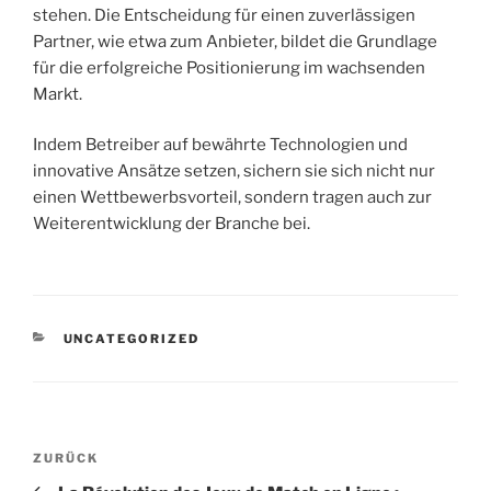
stehen. Die Entscheidung für einen zuverlässigen
Partner, wie etwa zum Anbieter, bildet die Grundlage
für die erfolgreiche Positionierung im wachsenden
Markt.
Indem Betreiber auf bewährte Technologien und
innovative Ansätze setzen, sichern sie sich nicht nur
einen Wettbewerbsvorteil, sondern tragen auch zur
Weiterentwicklung der Branche bei.
KATEGORIEN
UNCATEGORIZED
Beitragsnavigation
Vorheriger
ZURÜCK
Beitrag