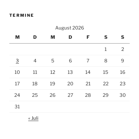
TERMINE
August 2026
M
D
M
D
F
S
S
1
2
3
4
5
6
7
8
9
10
11
12
13
14
15
16
17
18
19
20
21
22
23
24
25
26
27
28
29
30
31
« Juli