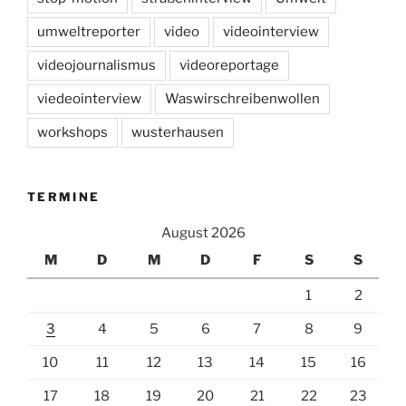
umweltreporter
video
videointerview
videojournalismus
videoreportage
viedeointerview
Waswirschreibenwollen
workshops
wusterhausen
TERMINE
August 2026
M
D
M
D
F
S
S
1
2
3
4
5
6
7
8
9
10
11
12
13
14
15
16
17
18
19
20
21
22
23