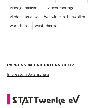
videojournalismus
videoreportage
viedeointerview
Waswirschreibenwollen
workshops
wusterhausen
IMPRESSUM UND DATENSCHUTZ
Impressum
Datenschutz