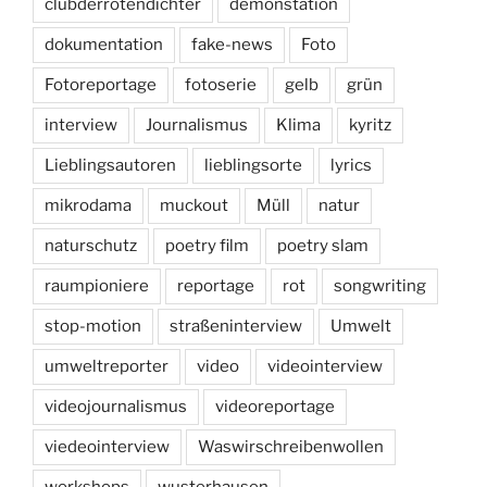
clubderrotendichter
demonstation
dokumentation
fake-news
Foto
Fotoreportage
fotoserie
gelb
grün
interview
Journalismus
Klima
kyritz
Lieblingsautoren
lieblingsorte
lyrics
mikrodama
muckout
Müll
natur
naturschutz
poetry film
poetry slam
raumpioniere
reportage
rot
songwriting
stop-motion
straßeninterview
Umwelt
umweltreporter
video
videointerview
videojournalismus
videoreportage
viedeointerview
Waswirschreibenwollen