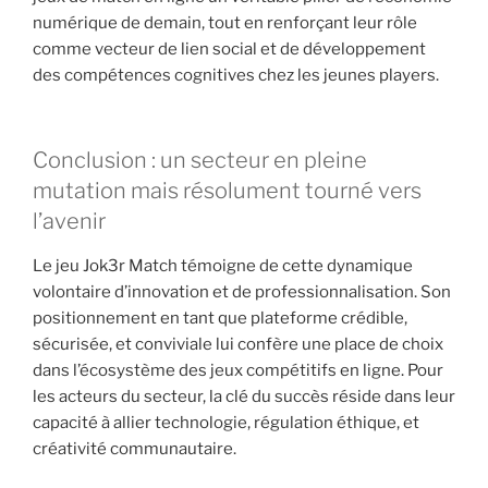
numérique de demain, tout en renforçant leur rôle
comme vecteur de lien social et de développement
des compétences cognitives chez les jeunes players.
Conclusion : un secteur en pleine
mutation mais résolument tourné vers
l’avenir
Le jeu Jok3r Match témoigne de cette dynamique
volontaire d’innovation et de professionnalisation. Son
positionnement en tant que plateforme crédible,
sécurisée, et conviviale lui confère une place de choix
dans l’écosystème des jeux compétitifs en ligne. Pour
les acteurs du secteur, la clé du succès réside dans leur
capacité à allier technologie, régulation éthique, et
créativité communautaire.