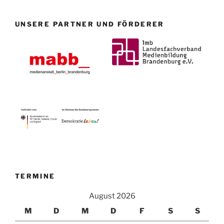
UNSERE PARTNER UND FÖRDERER
TERMINE
August 2026
M
D
M
D
F
S
S