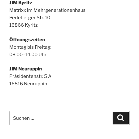
JIM Kyritz
Matrixx im Mehrgenerationenhaus
Perleberger Str. 10
16866 Kyritz
Öffnungszeiten
Montag bis Freitag:
08.00–14.00 Uhr
JIM Neuruppin
Präsidentenstr. 5 A
16816 Neuruppin
Suchen
Suche
nach: