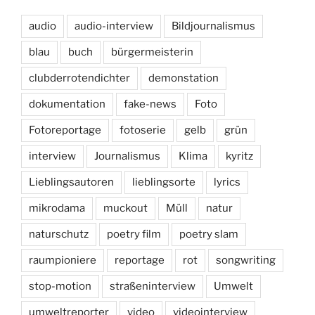
audio
audio-interview
Bildjournalismus
blau
buch
bürgermeisterin
clubderrotendichter
demonstation
dokumentation
fake-news
Foto
Fotoreportage
fotoserie
gelb
grün
interview
Journalismus
Klima
kyritz
Lieblingsautoren
lieblingsorte
lyrics
mikrodama
muckout
Müll
natur
naturschutz
poetry film
poetry slam
raumpioniere
reportage
rot
songwriting
stop-motion
straßeninterview
Umwelt
umweltreporter
video
videointerview