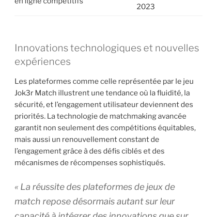
en ligne compétitifs
2023
Innovations technologiques et nouvelles
expériences
Les plateformes comme celle représentée par le jeu
Jok3r Match illustrent une tendance où la fluidité, la
sécurité, et l’engagement utilisateur deviennent des
priorités. La technologie de matchmaking avancée
garantit non seulement des compétitions équitables,
mais aussi un renouvellement constant de
l’engagement grâce à des défis ciblés et des
mécanismes de récompenses sophistiqués.
« La réussite des plateformes de jeux de
match repose désormais autant sur leur
capacité à intégrer des innovations que sur