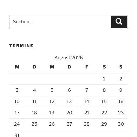
Suchen
Suche
nach:
TERMINE
August 2026
M
D
M
D
F
S
S
1
2
3
4
5
6
7
8
9
10
11
12
13
14
15
16
17
18
19
20
21
22
23
24
25
26
27
28
29
30
31