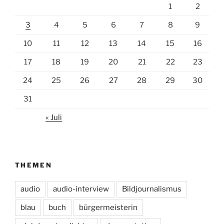
1
2
3
4
5
6
7
8
9
10
11
12
13
14
15
16
17
18
19
20
21
22
23
24
25
26
27
28
29
30
31
« Juli
THEMEN
audio
audio-interview
Bildjournalismus
blau
buch
bürgermeisterin